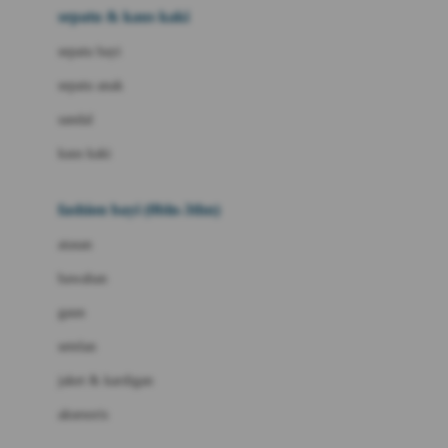
Beauty Barn
sepatu & kaus kaki
Bio Oil
sepatu bayi
Biolane
sepatu anak
Bite Fighters
sandal
Bizzi Growin
kaus kaki
Blackmores
fashion bayi (0bln-3thn)
Blooming Marvellous
atasan
Bonnels
bawahan
Bravado
gaun
Bruder
setelan
Brush Baby
jaket & kardigan
Buds Organics
aksesoris
Bugaboo