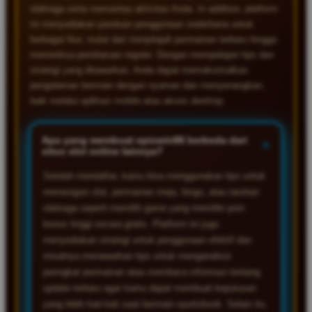
olahraga serta memantau aktivitas Anda. In addition, platform
ini menyediakan panduan penggunaan sederhana untuk
berbagai fitur, mulai dari menjelajah permainan terbaru hingga
memeriksa pembaruan reguler. Dengan mempelajari tips dan
strategi yang ditawarkan, Anda dapat memaksimalkan
pengalaman bermain dengan nyaman dan menyenangkan,
baik melalui aplikasi mobile atau akses desktop.
Apa yang membuat epicwin88 berbeda dari
+
situs slot online lainnya?
Setelah mendaftar, kamu bisa menggunakan tips untuk
menavigasi slot, permainan meja, bingo, atau taruhan
olahraga seperti memilih game yang memiliki poin
bonus tinggi secara gratis. Platform ini juga
menyediakan strategi untuk penggunaan efektif dan
misalnya menawarkan tips untuk menganalisis
peringkat permainan atau membaca informasi tentang
update terbaru agar kamu dapat membuat keputusan
yang lebih hati-hati saat bermain sportsbook. Selain itu,