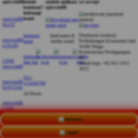
Back to top
epicwin88
butuh
unduh aplikasi
we accept
bantuan?
epicwin88
hubungi
kami
epicwin88
SLOT
Direktorat Jenderal
hubungi
ikuti kami di
epicwin88
Perlindungan Konsumen dan
kami
media sosial
LOGIN
Tertib Niaga
Kementerian Perdagangan
bantuan
RI
LINK
dan faq
WhatsApp: +62 812 1021
epicwin88
3625
021-
epicwin88
123456789
DAFTAR
PROMO
24 Hours
epicwin88
LOGIN
LINK