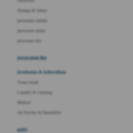
Sunscreen
London Taxi
Shampo & Sabun
Love To Dream
perawatan rambut
perawatan mulut
M
perawatan diri
Magformers
Mama's Choice
perawatan ibu
Mamas&Papas
kesehatan & kebersihan
Mamaway
Tissue basah
Maxi Cosi
Laundry & Cleaning
Megabloks
Medical
Micro
Air Purifier & Humidifier
MiDeer
Mimi & Lula
potty