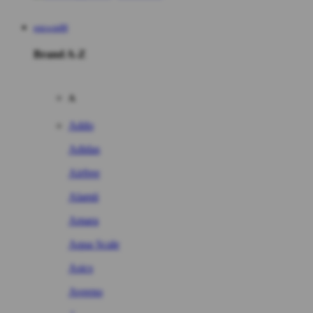
epicwin88
Brand A-Z
A
Addo
Adidas
Airfree
Alamii
Amara
Aqua Scale
Asics
Aveeno