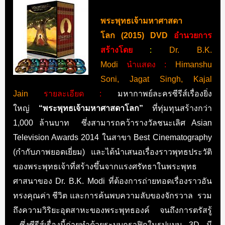
พระพุทธเจ้ามหาศาสดา
โลก (2015) DVD
อำนวยการ
สร้างโดย
:
Dr. B.K.
Modi
นำแสดง :
Himanshu
Soni, Jagat Singh, Kajal
Jain
รายละเอียด :
มหากาพย์ละครซีรีส์เรื่องยิ่ง
ใหญ่
“พระพุทธเจ้ามหาศาสดาโลก”
ที่ทุ่มทุนสร้างกว่า
1,000 ล้านบาท ซึ่งสามารถคว้ารางวัลชนะเลิศ Asian
Television Awards 2014 ในสาขา Best Cinematography
(กำกับภาพยอดเยี่ยม) และได้นำเสนอเรื่องราวพุทธประวัติ
ของพระพุทธเจ้าที่สร้างขึ้นจากแรงศรัทธาในพระพุทธ
ศาสนาของ Dr. B.K. Modi ที่ต้องการถ่ายทอดเรื่องราวอัน
ทรงคุณค่า ชีวิต และการค้นพบความลับของจักรวาล รวม
ถึงความวิริยะอุตสาหะของพระพุทธองค์ จนถึงการตรัสรู้
ซึ่งซีรีส์เรื่องนี้ถ่ายทำด้วยระบบกราฟิกในรูปแบบ 3D มี