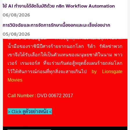
Scott, RJ Cyler
รายละเอียด :
เรื่อง
ใช้ AI ทำงานได้อัตโนมัติด้วย n8n Workflow Automation
ราวแนวซุเปอร์ฮีโร่อเมริกันในปี
06/08/2026
ค.ศ. 2017 ที่บอกเล่าเรื่องราวของ
การวินิจฉัยและการจัดการรักษาเนื้องอกและมะเร็งช่องปาก
กลุ่มของนักเรียนไฮสคูลที่ค้นพบว่าเมืองแองเจิ้ล โกรฟ ที่
05/08/2026
พวกเขาอาศัยอยู่นั้น กำลังถูกคุกคามด้วยภัยรุกรานจาก
น้ำมือของราชินีปีศาจร้ายจากนอกโลก ริต้า รัพัลซ่าพวก
เขาจึงได้รับเลือกให้เป็นตัวแทนของมนุษยชาติในนาม พาว
เวอร์ เรนเจอร์ส ที่จะร่วมกันต่อสู้หยุดยั้งแผนร้ายถล่มโลก
ไว้ให้ทันการณ์ก่อนที่ทุกสิ่งจะสายเกินไป
by Lionsgate
Movies
Call Number :
DVD 00672 2017
> Click ดูตัวอย่างหนัง <