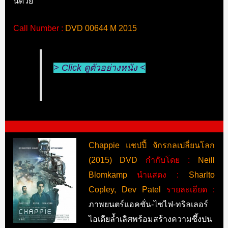
นี้ด้วย
Call Number :
DVD 00644 M 2015
> Click ดูตัวอย่างหนัง <
Chappie แชปปี้ จักรกลเปลี่ยนโลก
(2015) DVD
กำกับโดย :
Neill
Blomkamp
นำแสดง :
Sharlto
Copley, Dev Patel
รายละเอียด :
ภาพยนตร์แอคชั่น-ไซไฟ-ทริลเลอร์
ไอเดียล้ำเลิศพร้อมสร้างความซึ้งปน