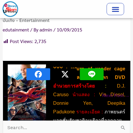
Skip
to
content
บันเทิง – Entertainment
edutainment
/ By
admin
/
10/09/2015
Post Views:
2,735
XXX : return of xander cage
(2017) ทลายแผนยึดโลก DVD
อำนวยการสร้างโดย
:
D.J.
←
Previous Post
Caruso
นำแสดง :
Vin Diesel,
Next Post
→
Donnie Yen, Deepika
Padukone
รายละเอียด :
ภาพยนตร์
แอคชั่นสัญชาติอเมริกาที่ออกฉาย
S
ในปี ค.ศ. 2017 โดย วิน ดีเซล กลับมารับบท แซนเดอร์ เคจ