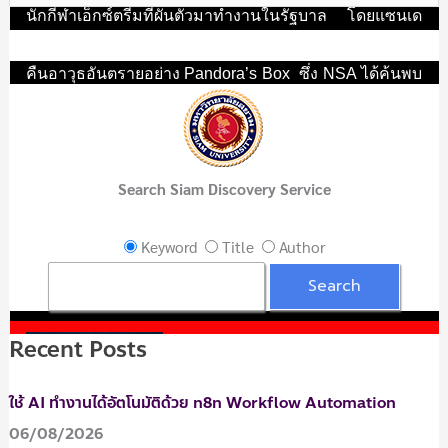
e
นักกีฬาเอ็กซ์ตรีมที่ผันตัวมาทำงานในรัฐบาล โดยแซนเด
a
อร์ต้องเผชิญหน้ากับเซียง นักรบสุดอันตราย ในภารกิจทวง
คืนอาวุธอันตรายอย่าง Pandora’s Box ซึ่ง NSA ได้ค้นพบ
r
ว่ามีคนคิดค้นกล่องแพนดอร่าที่สามารถจะสั่งการให้
c
ดาวเทียมที่ลอยอยู่เหนือโลกเป็นหมื่นดวง
by Paramount
h
Pictures
f
Search Siam Discovery Service
o
Call Number :
DVD 00671 2017
r
Keyword
Title
Author
:
> Click ดูตัวอย่างหนัง <
Recent Posts
Power rangers (2017) พาวเวอร์
เรนเจอร์ ฮีโร่ทีมมหากาฬ DVD
ใช้ AI ทำงานได้อัตโนมัติด้วย n8n Workflow Automation
กำกับโดย :
Haim Saban
นำแสดง
06/08/2026
:
Dacre Montgomery, Naomi