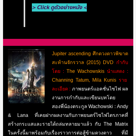
> Click ดูตัวอย่างหนัง <
Jupiter ascending ศึกดวงดาวพิฆาต
สะท้านจักรวาล (2015) DVD
กำกับ
โดย :
The Wachowskis
นำแสดง :
Channing Tatum, Mila Kunis
ราย
ละเอียด :
ภาพยนตร์แอคชั่นไซไฟ ผล
งานการกำกับและเขียนบทโดย
สองพี่น้องตระกูล Wachowski : Andy
& Lana ที่เคยฝากผลงานกับภาพยนตร์ไซไฟไตรภาคที่
สร้างกระแสและรายได้ถล่มทลายมาแล้ว กับ The Matrix
ในครั้งนี้มาพร้อมกับเรื่องราวการต่อสู้ข้ามดวงดาว ที่มี