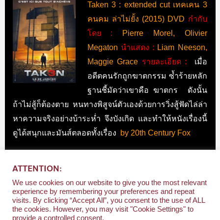
Taken 3 : extended cut เทคเคน 3
คนคม ล่าไม่ยั้ง (2015) DVD
กำกับ
โดย :
Pierre Morel, Olivier
Megaton
นำแสดง :
Liam Neeson,
Maggie Grace
รายละเอียด :
เมื่อ
อดีตคนรักถูกฆาตกรรม ซ้ำร้ายหลัก
ฐานชี้มัดว่าเขาคือ ฆาตกร ดังนั้น
ถ้าไม่สู้ก็ต้องตาย หนทางพิสูจน์ตัวเองด้วยการวิ่งสู้ฟัดไล่ล่า
หาความจริงอย่างบ้าระห่ำ จึงบังเกิด และทำให้หนังเรื่องนี้
ดูได้สนุกและมันส์ตลอดทั้งเรื่อง
by 20th Century Fox
Call Number :
DVD 00639 M 2015
ATTENTION:
We use cookies on our website to give you the most relevant
experience by remembering your preferences and repeat
> Click ดูตัวอย่างหนัง <
visits. By clicking “Accept All”, you consent to the use of ALL
the cookies. However, you may visit "Cookie Settings" to
provide a controlled consent.