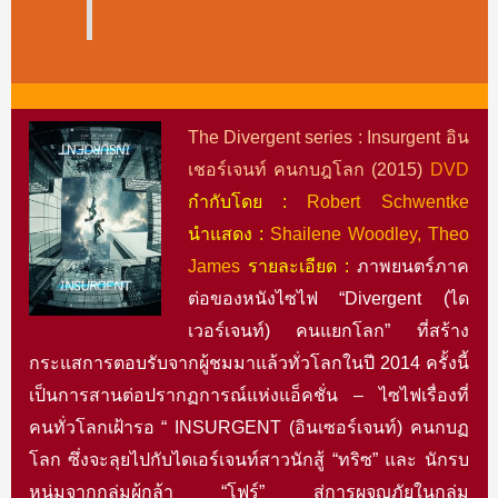
The Divergent series : Insurgent อิน
เชอร์เจนท์ คนกบฎโลก (2015)
DVD
กำกับโดย :
Robert Schwentke
นำแสดง :
Shailene Woodley, Theo
James
รายละเอียด :
ภาพยนตร์ภาค
ต่อของหนังไซไฟ “Divergent (ได
เวอร์เจนท์) คนแยกโลก” ที่สร้าง
กระแสการตอบรับจากผู้ชมมาแล้วทั่วโลกในปี 2014 ครั้งนี้
เป็นการสานต่อปรากฏการณ์แห่งแอ็คชั่น – ไซไฟเรื่องที่
คนทั่วโลกเฝ้ารอ “ INSURGENT (อินเซอร์เจนท์) คนกบฏ
โลก ซึ่งจะลุยไปกับไดเอร์เจนท์สาวนักสู้ “ทริซ” และ นักรบ
หนุ่มจากกลุ่มผู้กล้า “โฟร์” สู่การผจญภัยในกลุ่ม