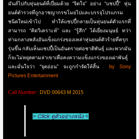
มันส์ไปกับหุ่นยนต์ที่เปี่ยมด้วย “จิตใจ” อย่าง “แชปปี้” หุ่น
ยนต์ตำรวจที่ถูกอาชญากรขโมยไปและบรรจุโปรแกรม
ชนิดใหม่เข้าไป ทำให้แชปปี้กลายเป็นหุ่นยนต์ตัวแรกที่
สามารถ “คิดวิเคราะห์” และ “รู้สึก” ได้เยี่ยงมนุษย์ ทว่า
ท่ามกลางพลังอันแข็งแกร่งของเหล่าหุ่นยนต์ตัวร้ายที่ครุก
รุ่นขึ้น กลับเห็นแชปปี้เป็นอันตรายต่อชาติพันธุ์ และพวกมัน
ก็จะไม่หยุดตามล่าเขาเพื่อคงความแข็งแกร่งของเผ่าพันธุ์
และมั่นใจว่า “จุดอ่อน” จะถูกกำจัดให้สิ้น
by Sony
Pictures Entertainment
Call Number :
DVD 00643 M 2015
> Click ดูตัวอย่างหนัง <