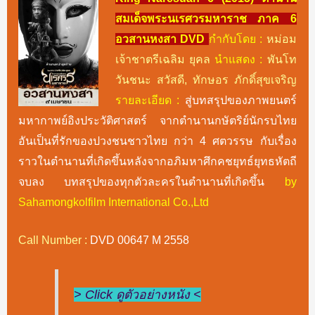
สมเด็จพระนเรศวรมหาราช ภาค 6
อวสานหงสา DVD
กำกับโดย :
หม่อม
เจ้าชาตรีเฉลิม ยุคล
นำแสดง :
พันโท
วันชนะ สวัสดี, ทักษอร ภักดิ์สุขเจริญ
รายละเอียด :
สู่บทสรุปของภาพยนตร์
มหากาพย์อิงประวัติศาสตร์ จากตำนานกษัตริย์นักรบไทย
อันเป็นที่รักของปวงชนชาวไทย กว่า 4 ศตวรรษ กับเรื่อง
ราวในตำนานที่เกิดขึ้นหลังจากอภิมหาศึกคชยุทธ์ยุทธหัตถี
จบลง บทสรุปของทุกตัวละครในตำนานที่เกิดขึ้น
by
Sahamongkolfilm International Co.,Ltd
Call Number :
DVD 00647 M 2558
> Click ดูตัวอย่างหนัง <