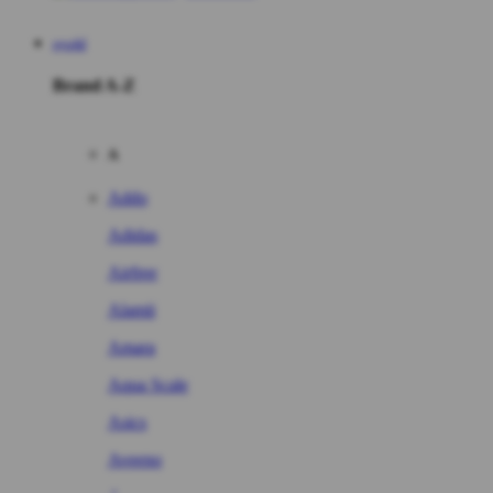
oyo4d
Brand A-Z
A
Addo
Adidas
Airfree
Alamii
Amara
Aqua Scale
Asics
Aveeno