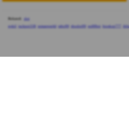
oyo4d
TOGEL
SITUS
oyo4d
© Copyright oyo4d. All Rights Reserved.
Related:
slot
gokil
jackpot338
semangat4d
mbo99
sboslot99
qq88bet
bioskop777
ibl