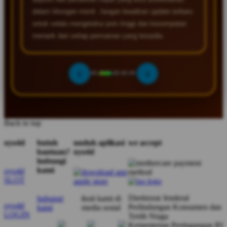
‹
›
Back to top