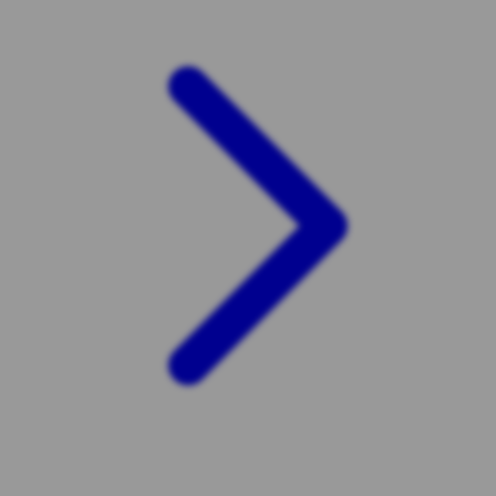
Twistshake
TY Toys
U
V
Veja
Vitaflow
Vtech
W
Waterland
Wellness