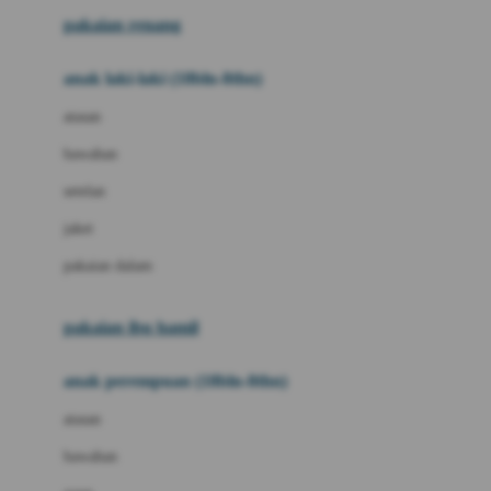
Buggygear
pakaian renang
Bumkins
anak laki-laki (18bln-8thn)
C
atasan
Cetaphil
bawahan
Chicco
setelan
Childlife
jaket
Clevamama
pakaian dalam
Cocolatte
Cottonseeds
pakaian ibu hamil
Cozy N Safe
anak perempuan (18bln-8thn)
Crane
atasan
Cybex
bawahan
D