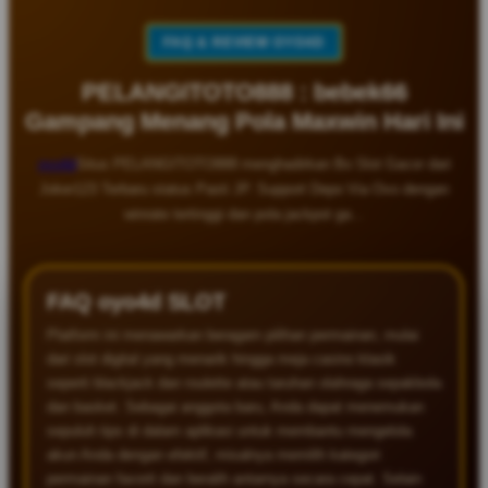
FAQ & REVIEW OYO4D
PELANGITOTO888 : bebek66
Gampang Menang Pola Maxwin Hari Ini
oyo4d
Situs PELANGITOTO888 menghadirkan Bo Slot Gacor dari
Joker123 Terbaru status Pasti JP. Support Depo Via Ovo dengan
winrate tertinggi dan pola jackpot ga...
FAQ oyo4d SLOT
Platform ini menawarkan beragam pilihan permainan, mulai
dari slot digital yang menarik hingga meja casino klasik
seperti blackjack dan roulette atau taruhan olahraga sepakbola
dan basket. Sebagai anggota baru, Anda dapat menemukan
sepuluh tips di dalam aplikasi untuk membantu mengelola
akun Anda dengan efektif, misalnya memilih kategori
permainan favorit dan beralih antarnya secara cepat. Selain