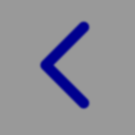
Squishmallows
Starbooks
Stick-O
Stokke
Sudocrem
Sumimo
Sunnylife
Sun-Staches
Swimava
T
Tommee Tippee
Trunki
Tutti Bambini