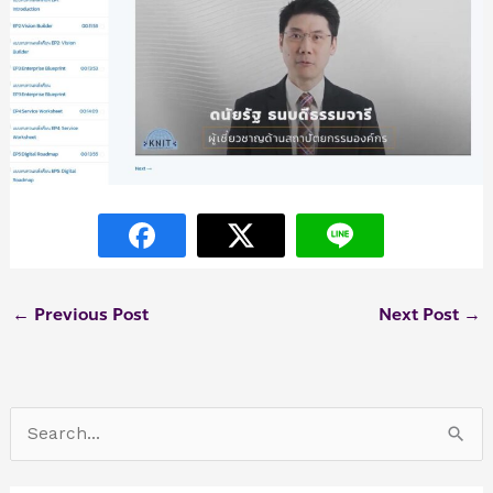
←
Previous Post
Next Post
→
S
e