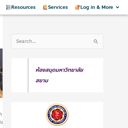
Resources
Services
Log in & More
S
e
a
ห้องสมุดมหาวิทยาลัย
r
สยาม
c
h
f
o
า
r
ใน