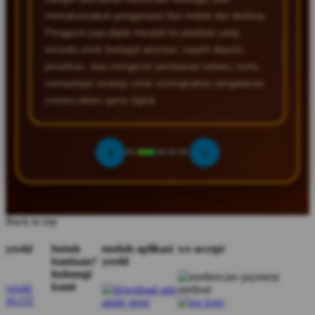
deposit dan penarikan dengan aman. Selain itu,
platform ini memberikan update terbarunya untuk game
tertentu, sehingga kamu selalu dapat mencoba hal
baru. Dengan mengikuti tips yang tersedia, kamu bisa
memaksimalkan pengalaman bermain di platform ini
dan menikmati berbagai macam pilihan permainan,
entah itu slot, bingo, atau bahkan olahraga.
‹
›
Back to top
yes4d
butuh
unduh aplikasi
we accept
bantuan?
yes4d
hubungi
kami
yes4d