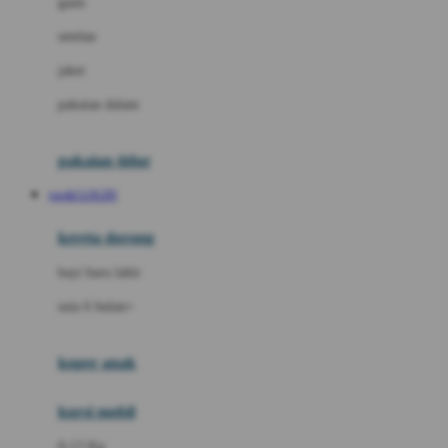
gaun
Dae Organics
setelan
Docare
jaket
Doona
pakaian dalam
Down To Earth
Drew
pakaian tidur
Dr. Brown's
yes4d LOGIN
E
kereta dorong
ELC
bayi baru lahir
Ergobaby
usia 6 bulan+
Expert Care
koper anak
Ezyroller
kursi mobil
F
0-13 Kg