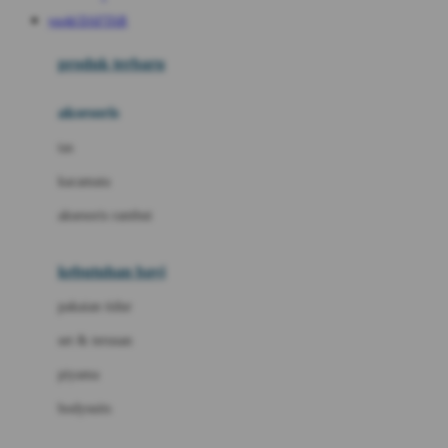
Awan
yes4d DAFTAR
Azetabio
produk terbaru
B
aksesoris
Baabaasheepz
tas
Babiators
kacamata
Baby Dove
aksesoris rambut
Baby Jogger
Baby Rovega
kebutuhan bayi
Babybee
pakaian tidur
Banana Boat
set & terusan
Banz
piyama
Barbie
bodysuits
Beaba