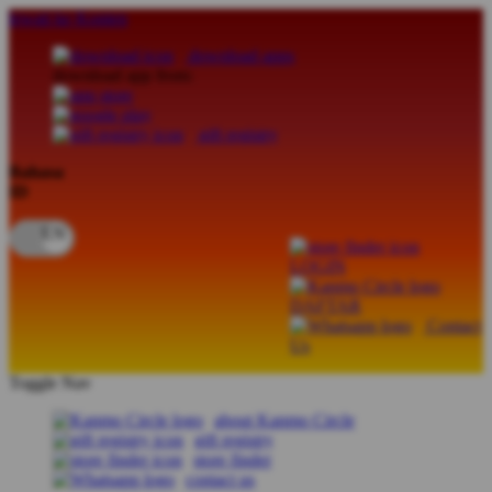
lewati ke Konten
download apps
download app from:
gift registry
Bahasa
ID
LOGIN
DAFTAR
Contact
Us
Toggle Nav
about Kanmo Circle
gift registry
store finder
contact us