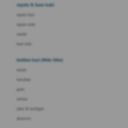
Beauty Barn
sepatu & kaus kaki
Bio Oil
sepatu bayi
Biolane
sepatu anak
Bite Fighters
sandal
Bizzi Growin
kaus kaki
Blackmores
fashion bayi (0bln-3thn)
Blooming Marvellous
atasan
Bonnels
bawahan
Bravado
gaun
Bruder
setelan
Brush Baby
jaket & kardigan
Buds Organics
aksesoris
Bugaboo