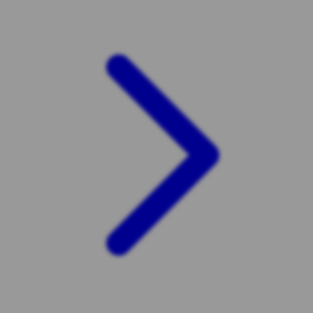
Twistshake
TY Toys
U
V
Veja
Vitaflow
Vtech
W
Waterland
Wellness