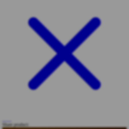
Share product: