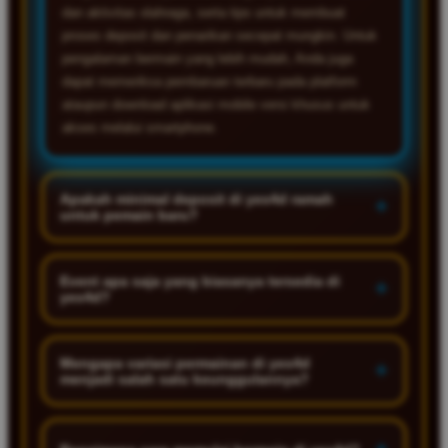
dan aktivitas olahraga, serta tips untuk membuat
proses deposit dan penarikan secepat mungkin. Untuk
pengalaman bermain yang lebih mudah, Anda juga
dapat memeriksa pembaruan terbaru pada platform
ataupun download aplikasi mobile versi khusus untuk
akses melalui smartphone.
Apakah minimal deposit di yes4d ramah
+
untuk pemain baru?
Setelah registrasi pengguna dapat mencari informasi
mengenai berbagai jenis permainan seperti slots, game
Event apa saja yang biasanya tersedia di
+
yes4d?
meja (misalnya Baccarat dan Blackjack), bingo, atau
bahkan sports-related gaming. Platform ini
Setelah daftar sebagai anggota, berbagai keseruan
menyediakan tips dan strategi agar pengalaman
langsung terbuka lebar untukmu. Kamu bisa menikmati
Mengapa variasi permainan di yes4d
bermain lebih efektif, contohnya dengan menganalisis
+
menjadi salah satu keunggulannya?
slot, bingo, roulette, taruhan olahraga, kasino live, dan
peringkat permainan sebelum bertaruh atau memilih slot
permainan meja dalam satu platform terintegrasi.
dengan persentase kemenangan tinggi. Dalam fitur
Setelah pendaftaran selesai, anggota baru dapat
Dengan tips navigasi sederhana, beralih antar kategori
akun pengguna dapat melihat riwayat aktivitas, poin
memanfaatkan tips dan strategi untuk menjelajahi
jadi lebih praktis tanpa ribet. Proses deposit dan