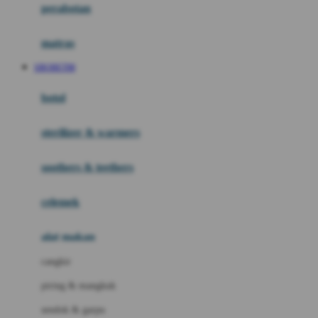
perabotan
Happy Tummy
Hauck
matras
Havaianas
SBOBET88
Hegen
botol
Hot Wheels
sterilizer & warmers
Hybrid
soothers & teethers
I
Inlacta DHA
celemek
Interlac
alat makan
Ivenet
cangkir
J
piring & mangkuk
Jack N Jill
sendok & garpu