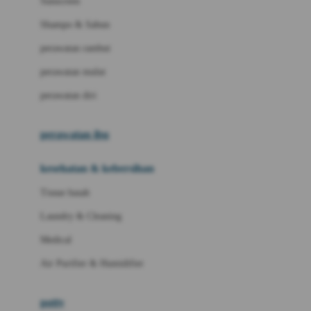
Sunscreen
London Taxi
Shampo & Sabun
Love To Dream
perawatan rambut
perawatan mulut
M
perawatan diri
Magformers
Mama's Choice
perawatan ibu
Mamas&Papas
kesehatan & kebersihan
Mamaway
Tissue basah
Maxi Cosi
Laundry & Cleaning
Megabloks
Medical
Micro
Air Purifier & Humidifier
MiDeer
Mimi & Lula
potty