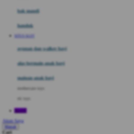
Mini Monkey
Moby
bak mandi
Momami
handuk
Mothercare
SITUS SLOT
Mustela
ayunan dan walker bayi
My Buddy Tag
My K
alas bermain anak bayi
N
mainan anak bayi
Naif
mothercare toys
Nike
elc toys
Nordic Natural
SLOT
Nuby
Akun Saya
Nuna
Masuk
Cari