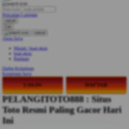
O
Pencarian Lanjutan
Oh Ma Grain
cancel
Okiedog
Cari
cancel
P
Akun Saya
Masuk / buat akun
Peachy
buat akun
Phil & Ted's
Bantuan
Philips Avent
Daftar Keinginan
Keranjang Saya
Pigeon
LOGIN
DAFTAR
Playgro
PELANGITOTO888 : Situs
Poled Global
Toto Resmi Paling Gacor Hari
Ponycycle
Puma
Ini
Pureats