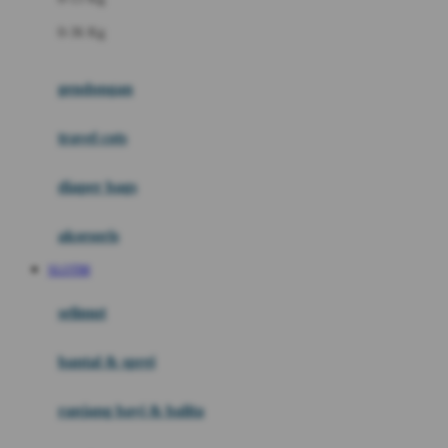
Felt So Sweet
0-36 Kg
Fisher Price
Flipper
gendongan
Friends Of Sally
travel cots
G
diaper bags
Gb
Geko
aksesoris
Graco
SLOT88
Gund
selimut
H
bantal & sprei
Habbie
Haenim
ranjang bayi & balita
Happy Horse