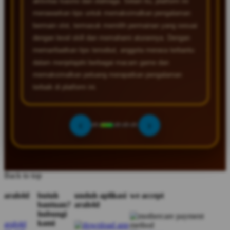
‹
›
Back to top
arah4d
butuh
unduh aplikasi
we accept
bantuan?
arah4d
hubungi
kami
arah4d
SLOT
Direktorat Jenderal
hubungi
ikuti kami di
arah4d
Perlindungan Konsumen dan
kami
media sosial