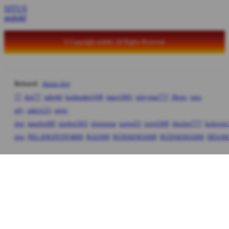
© Copyright arah4d. All Rights Reserved.
Related:
dunia slot
77
dot77
sabi4d
kudasakti168
mpo1881
playstar777
fftoto
toto
sdy
sakti123
agen
slot
maxbet88
onebet303
slotsensa
surga55
togel389
theslot777
hokiwin
slot
PELANGITOTO888
RAJA99
KUDAEMAS88
KUDAEMAS88
DESAB