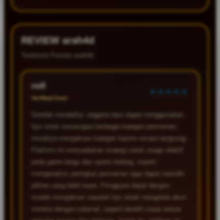
bingo menjadi lebih mudah. Platform tersebut juga
tips navigasi praktis dan fitur manajemen akun yang
peringkat pemain untuk meningkatkan kemampuan
menggunakan tips-tips praktis untuk menavigasi
menyediakan strategi mobile dan desktop, misalnya
simpel agar pemula pun langsung nyaman. Nikmati juga
Anda dalam berpartisipasi dalam liga online atau
berbagai permainan secara efektif. Misalnya, mereka
melacak permainan dan poin melalui alat akun.
kemudahan deposit dan penarikan cepat serta update
taruhan olahraga. Platform ini juga menyediakan tips
dapat memilih permainan kasino baru berdasarkan poin
Pengguna dapat merujuk kepada sepuluh cara untuk
permainan terbaru yang rilis secara rutin. Setiap taruhan
REVIEW arah4d
tentang cara mengelola akun Anda secara efektif,
bonus atau mempelajari strategi terkini untuk bingo dan
meningkatkan penggunaan platform, seperti menavigasi
juga membantumu mengumpulkan poin tinggi, jadi
termasuk informasi tentang deposit dan withdrawal agar
Testimoni Pemain arah4d.
taruhan olahraga. Selain itu, platform ini menawarkan
kategori permainan secara cepat serta memanfaatkan
pengalaman bermain di sini makin seru dan
prosesnya cepat dan aman. Dengan mengikuti tips ini,
cara sederhana untuk mengelola akun dan mengakses
fitur manajemen akun dengan bijak.
menguntungkan setiap hari.
pengalaman bermain Anda di platform akan menjadi
informasi penting seperti riwayat transaksi atau tingkat
lebih mudah dan menyenangkan!
dina
deposit yang sedang berlangsung. Pengguna dapat
menemukan sepuluh tips praktis untuk memaksimalkan
Verified User
pengalaman mereka, mulai dari beralih cepat antara
kategori permainan dan memanfaatkan fitur update
terbaru untuk mendapatkan akses ke pemain gratis
atau promosi menarik. Dengan panduan penggunaan
yang jelas dan mudah dipahami, platform ini
memastikan pengalaman yang aman, seru, dan
menyenangkan bagi semua anggota.