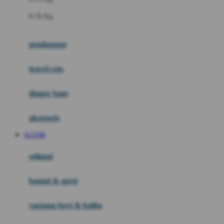
Felt So Sweet
0-36 Kg
Fisher Price
Flipper
gendongan
Friends Of Sally
travel cots
G
diaper bags
Gb
Geko
aksesoris
Graco
SLOT88
Gund
selimut
H
bantal & sprei
Habbie
Haenim
ranjang bayi & balita
Happy Horse