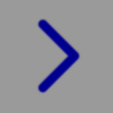
Twistshake
TY Toys
U
V
Veja
Vitaflow
Vtech
W
Waterland
Wellness