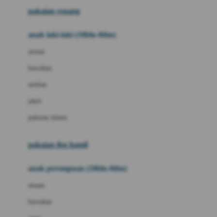
Buggygear
pakaian renang
Bumkins
anak laki-laki (18bln-8thn)
C
atasan
Cetaphil
bawahan
Chicco
setelan
Childlife
jaket
Clevamama
pakaian dalam
Cocolatte
Cottonseeds
pakaian ibu hamil
Cozy N Safe
anak perempuan (18bln-8thn)
Crane
atasan
Cybex
bawahan
D