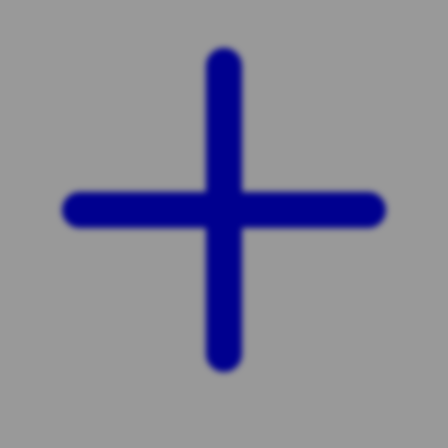
X
Xootz
Y
Yamatoya
Z
Zaxy
Zoggs
0-9
4Moms
59S