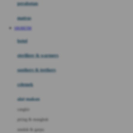
perabotan
Happy Tummy
Hauck
matras
Havaianas
SBOBET88
Hegen
botol
Hot Wheels
sterilizer & warmers
Hybrid
soothers & teethers
I
Inlacta DHA
celemek
Interlac
alat makan
Ivenet
cangkir
J
piring & mangkuk
Jack N Jill
sendok & garpu