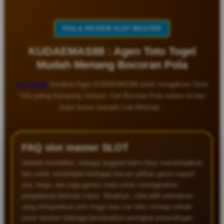
FAQ & REVIEW SLOT MASTER
KUDAEMAS88 : Agen Toto Togel
Mudah Menang Bocoran Pola
slot master
Gunakan Agen KUDAEMAS88 untuk mengakses Situs
Toto paling Gampang Jackpot. Cek Bocoran Pola malam ini dan
klaim bonus menarik Link Alternati...
FAQ slot master SLOT
Setelah mendaftar, sebagai anggota kamu bisa memanfaatkan
tips untuk menjelajahi berbagai macam pilihan game seperti
slot, bingo, dan juga games meja untuk meningkatkan
pengalaman bermain kamu. Misalnya, coba pilih permainan
yang menawarkan poin tinggi atau cari tahu strategi terbaik
untuk taruhan olahraga berdasarkan peringkat pertandingan.