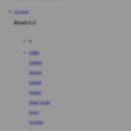
slot master
Brand A-Z
A
Addo
Adidas
Airfree
Alamii
Amara
Aqua Scale
Asics
Aveeno