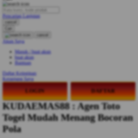
O
Pencarian Lanjutan
Oh Ma Grain
cancel
Okiedog
Cari
cancel
P
Akun Saya
Masuk / buat akun
Peachy
buat akun
Phil & Ted's
Bantuan
Philips Avent
Daftar Keinginan
Keranjang Saya
Pigeon
LOGIN
DAFTAR
Playgro
KUDAEMAS88 : Agen Toto
Poled Global
Togel Mudah Menang Bocoran
Ponycycle
Puma
Pola
Pureats