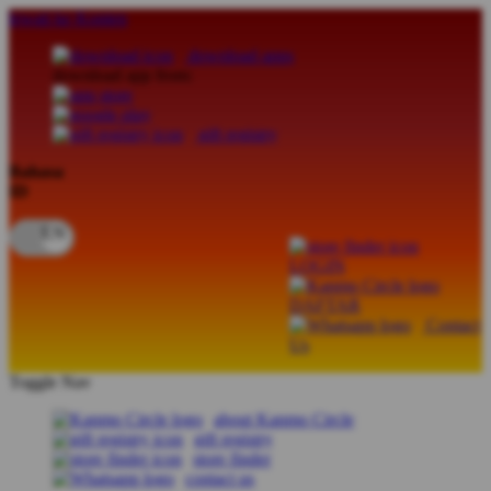
lewati ke Konten
download apps
download app from:
gift registry
Bahasa
ID
LOGIN
DAFTAR
Contact
Us
Toggle Nav
about Kanmo Circle
gift registry
store finder
contact us