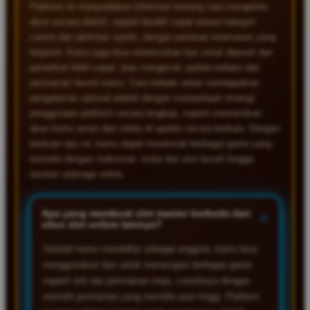
Platform ini menyediakan informasi tentang cara mengelola
akun secara efektif, seperti beralih cepat antara kategori
casino dan aktivitas sports, dengan panduan keamanan yang
terjamin. Kamu juga bisa menemukan tips untuk deposit dan
penarikan lebih cepat, atau mengecek update terbaru dari
permainan favorit kamu. Cara terbaik untuk mendapatkan
pengalaman optimal adalah dengan mempelajari strategi
penggunaan platform secara lengkap, seperti memastikan
akun kamu aman dan selalu di update secara berkala. Dengan
bantuan tips ini, kamu dapat menikmati berbagai game yang
tersedia dengan maksimal, mulai dari slot favorit hingga
taruhan olahraga online.
Apa yang membuat slot master berbeda dari
+
situs slot online lainnya?
Setelah kamu mendaftar sebagai anggota, kamu bisa
menggunakan tips untuk menavigasi berbagai game
seperti slot dan permainan meja, contohnya dengan
memilih permainan yang memiliki poin tinggi. Platform