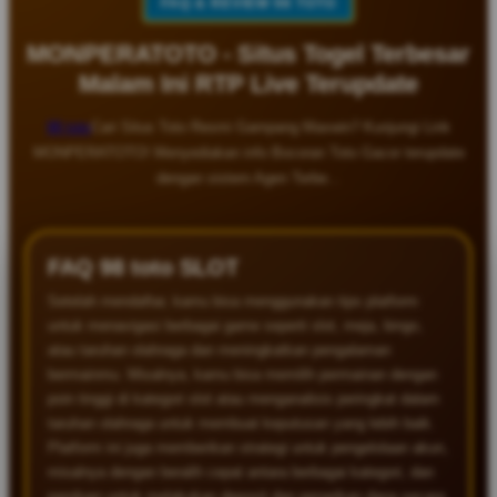
FAQ & REVIEW 98 TOTO
MONPERATOTO - Situs Togel Terbesar
Malam Ini RTP Live Terupdate
98 toto
Cari Situs Toto Resmi Gampang Maxwin? Kunjungi Link
MONPERATOTO! Menyediakan info Bocoran Toto Gacor terupdate
dengan sistem Agen Terbe...
FAQ 98 toto SLOT
Setelah mendaftar, kamu bisa menggunakan tips platform
untuk menavigasi berbagai game seperti slot, meja, bingo,
atau taruhan olahraga dan meningkatkan pengalaman
bermainmu. Misalnya, kamu bisa memilih permainan dengan
poin tinggi di kategori slot atau menganalisis peringkat dalam
taruhan olahraga untuk membuat keputusan yang lebih baik.
Platform ini juga memberikan strategi untuk pengelolaan akun,
misalnya dengan beralih cepat antara berbagai kategori, dan
panduan untuk melakukan deposit dan penarikan dana secara