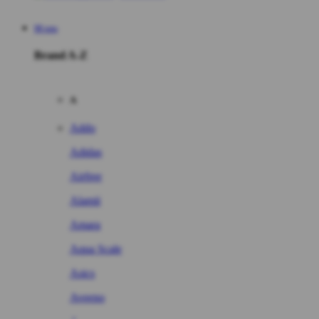
98 toto
Brand A-Z
A
Addo
Adidas
Airfree
Alamii
Amara
Aqua Scale
Asics
Aveeno