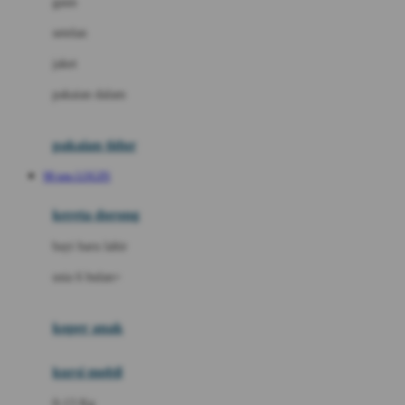
gaun
Dae Organics
setelan
Docare
jaket
Doona
pakaian dalam
Down To Earth
Drew
pakaian tidur
Dr. Brown's
98 toto LOGIN
E
kereta dorong
ELC
bayi baru lahir
Ergobaby
usia 6 bulan+
Expert Care
koper anak
Ezyroller
kursi mobil
F
0-13 Kg