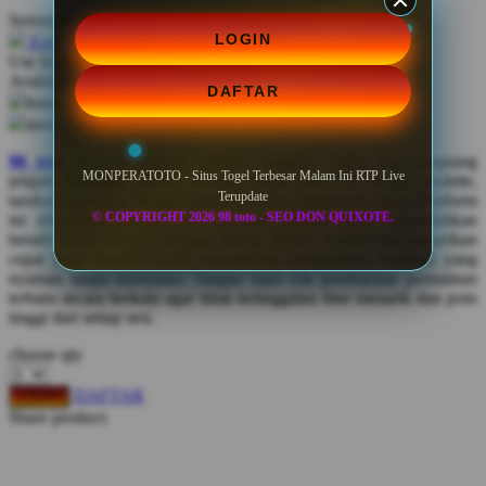
Serendah
Rp 10.000
Q
LOGIN
Earn
1.000.000
-
100.000.000
Bonus
Use Installment Options from
.
Laarn more
QV Baby
Available for :
DAFTAR
home delivery
store pickup
R
98 toto
Setelah register sebagai anggota, kamu bisa langsung
Real Shades
MONPERATOTO - Situs Togel Terbesar Malam Ini RTP Live
jelajahi berbagai pilihan hiburan mulai dari slot, bingo, roulette,
Terupdate
taruhan olahraga, hingga kasino live dan permainan meja. Platform
Red Castle
© COPYRIGHT 2026 98 toto - SEO DON QUIXOTE.
ini dilengkapi dengan tips navigasi praktis yang memudahkan
beralih antar kategori dengan lancar. Proses deposit dan penarikan
Ribbon Madness
cepat juga tersedia untuk mendukung pengalaman bermain yang
nyaman tanpa hambatan. Jangan lupa cek pembaruan permainan
S
terbaru secara berkala agar tidak ketinggalan fitur menarik dan poin
tinggi dari setiap sesi.
Sebamed
choose qty
Silver Cross
DAFTAR
LOGIN
Simply Idea
Share product:
Skip Hop
Spectra