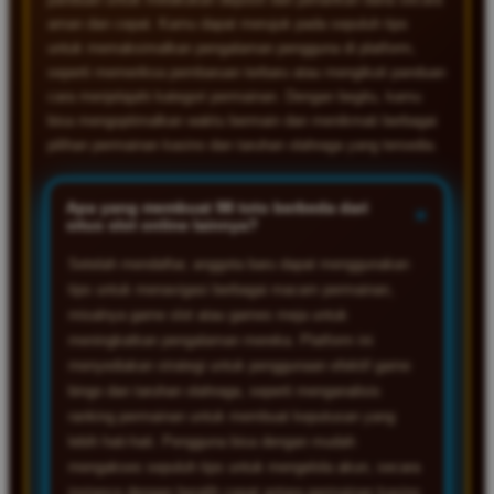
aman dan cepat. Kamu dapat merujuk pada sepuluh tips
untuk memaksimalkan pengalaman pengguna di platform,
seperti memeriksa pembaruan terbaru atau mengikuti panduan
cara menjelajahi kategori permainan. Dengan begitu, kamu
bisa mengoptimalkan waktu bermain dan menikmati berbagai
pilihan permainan kasino dan taruhan olahraga yang tersedia.
Apa yang membuat 98 toto berbeda dari
+
situs slot online lainnya?
Setelah mendaftar, anggota baru dapat menggunakan
tips untuk menavigasi berbagai macam permainan,
misalnya game slot atau games meja untuk
meningkatkan pengalaman mereka. Platform ini
menyediakan strategi untuk penggunaan efektif game
bingo dan taruhan olahraga, seperti menganalisis
ranking permainan untuk membuat keputusan yang
lebih hati-hati. Pengguna bisa dengan mudah
mengakses sepuluh tips untuk mengelola akun, secara
instance dengan beralih cepat antara permainan kasino