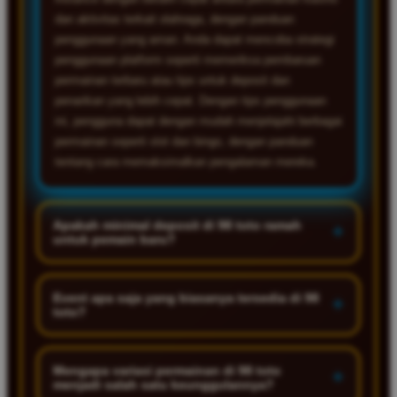
dan aktivitas terkait olahraga, dengan panduan
penggunaan yang aman. Anda dapat mencoba strategi
penggunaan platform seperti memeriksa pembaruan
permainan terbaru atau tips untuk deposit dan
penarikan yang lebih cepat. Dengan tips penggunaan
ini, pengguna dapat dengan mudah menjelajahi berbagai
permainan seperti slot dan bingo, dengan panduan
tentang cara memaksimalkan pengalaman mereka.
Apakah minimal deposit di 98 toto ramah
+
untuk pemain baru?
Setelah mendaftar menjadi anggota, Anda dapat
menggunakan tips untuk menavigasi berbagai macam
Event apa saja yang biasanya tersedia di 98
+
toto?
permainan kasino digital seperti slot dan meja,
misalnya dengan memilih permainan yang menawarkan
Setelah mendaftar menjadi anggota, kamu dapat
poin tinggi. Platform ini juga menyediakan strategi
menggunakan berbagai tips untuk menjelajahi beragam
Mengapa variasi permainan di 98 toto
untuk penggunaan efektif bingo dan taruhan olahraga,
+
menjadi salah satu keunggulannya?
permainan seperti slot hingga permainan meja,
seperti menganalisis peringkat permainan untuk