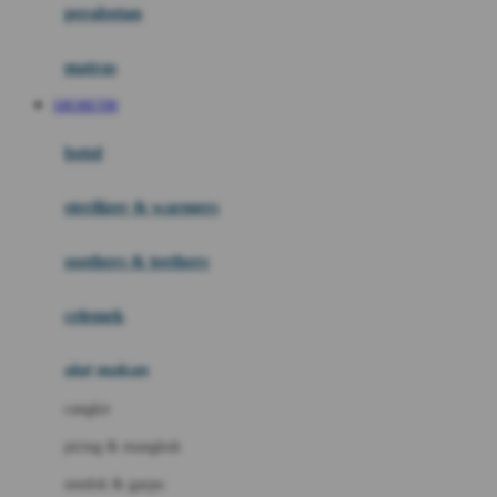
perabotan
Happy Tummy
Hauck
matras
Havaianas
SBOBET88
Hegen
botol
Hot Wheels
sterilizer & warmers
Hybrid
soothers & teethers
I
Inlacta DHA
celemek
Interlac
alat makan
Ivenet
cangkir
J
piring & mangkuk
Jack N Jill
sendok & garpu