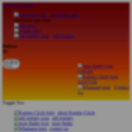
lewati ke Konten
download apps
download app from:
gift registry
Bahasa
ID
LOGIN
DAFTAR
Contact
Us
Toggle Nav
about Kanmo Circle
gift registry
store finder
contact us