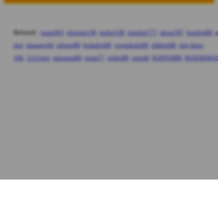
slot
musang4d
zilong88
bolaslot88
vegashoki88
alfabet88
slot depo
10k
1121slot
mpoasia88
roma77
geber88
esse4d
RANTAI88
KUDAEMA