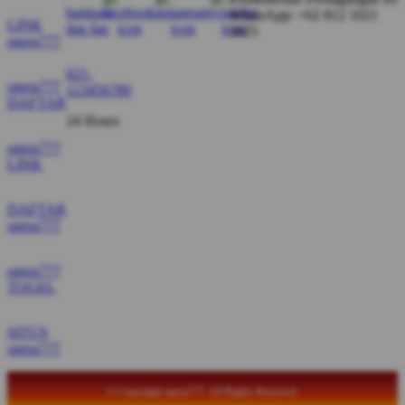
021-
opera777
123456789
DAFTAR
24 Hours
opera777
LINK
DAFTAR
opera777
opera777
TOGEL
SITUS
opera777
© Copyright opera777. All Rights Reserved.
Related:
juara303
slotwin138
jpslot138
winslot777
dewa787
koislot88