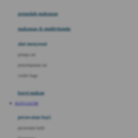
Joie
pengolah makanan
Joolz
Jujube
makanan & multivitamin
K
alat menyusui
Kiddycuts
pompa asi
Kumon
penyimpanan asi
L
cooler bags
Leapfrog
kursi makan
Leclerc
SLOT GACOR
Lee Vierra
Lillebaby
perawatan bayi
Little Bird Told Me
perawatan kulit
Little Miss Janis