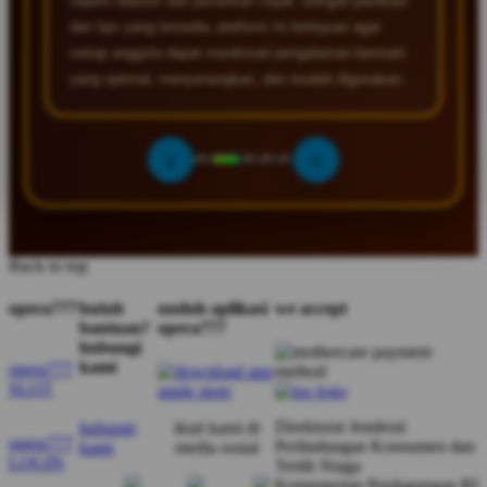
sesi tanpa kesulitan.
‹
›
Back to top
opera777
butuh
unduh aplikasi
we accept
bantuan?
opera777
hubungi
kami
opera777
SLOT
Direktorat Jenderal
hubungi
ikuti kami di
opera777
Perlindungan Konsumen dan
kami
media sosial
LOGIN
Tertib Niaga
Kementerian Perdagangan RI
bantuan
WhatsApp: +62 812 1021
LINK
dan faq
3625
opera777