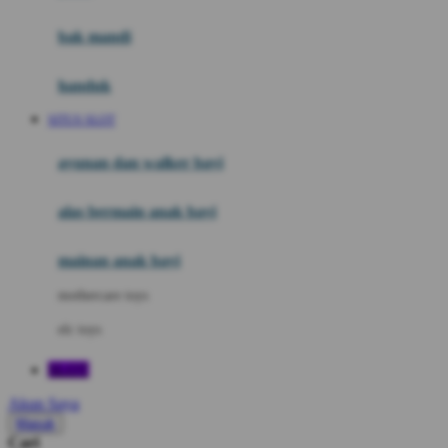
Mini Monkey
Moby
bak mandi
Momami
handuk
Mothercare
SITUS SLOT
Mustela
ayunan dan walker bayi
My Buddy Tag
My K
alas bermain anak bayi
N
mainan anak bayi
Naif
mothercare toys
Nike
elc toys
Nordic Natural
SLOT
Nuby
Akun Saya
Nuna
Masuk
Cari