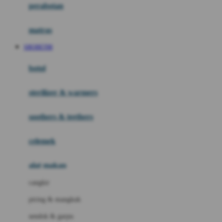
perabotan
Happy Tummy
Hauck
matras
Havaianas
SBOBET88
Hegen
botol
Hot Wheels
sterilizer & warmers
Hybrid
soothers & teethers
I
Inlacta DHA
celemek
Interlac
alat makan
Ivenet
cangkir
J
piring & mangkuk
Jack N Jill
sendok & garpu