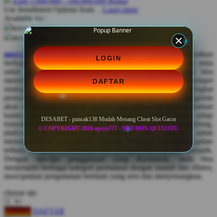
Earn
1.000.000
-
100.000.000
Bonus
Use Installment Options from
.
Laarn more
Q
Available for :
home delivery
QV Baby
store pickup
opera777
Setelah melakukan pendaftaran, anda bisa memanfaatkan
R
LOGIN
berbagai tips untuk menavigasi permainan slot, bingo, dan meja
untuk meningkatkan pengalaman kamu. Misalnya, anda bisa
Real Shades
memilih permainan yang memiliki poin tinggi atau mempelajari
DAFTAR
strategi efekif untuk taruhan olahraga seperti menganalisis peringkat
Red Castle
permainan. Platform ini juga menyediakan tips untuk mengelola
akun secara efektif, seperti beralih cepat antara kategori permainan
Ribbon Madness
kasino dan sports, serta memprioritaskan keamanan dalam setiap
DESABET - puncak138 Mudah Menang Cheat Slot Gacor
transaksi deposit dan penarikan. Bagi kamu yang baru bergabung,
S
© COPYRIGHT 2026 opera777 - SEO DON QUIXOTE.
platform ini menawarkan sepuluh cara praktis untuk
memaksimalkan pengalaman bermain, termasuk mengikuti update
Sebamed
terbaru mengenai permainan dan memanfaatkan promo menarik.
Dengan tips-tips penggunaan yang disediakan, anda bisa
Silver Cross
menjelajahi berbagai kategori permainan dengan mudah dan efisien,
menciptakan pengalaman bermain yang seru dan menyenangkan.
Simply Idea
choose qty
Skip Hop
DAFTAR
LOGIN
Spectra