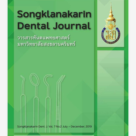
คณะ
ทันต
แพทยศาสตร์
มหาวิทยาลัย
สงขลา
นครินทร์