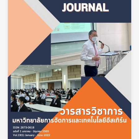
จัดการ
และ
เทคโนโลยี
อีส
เทิร์น