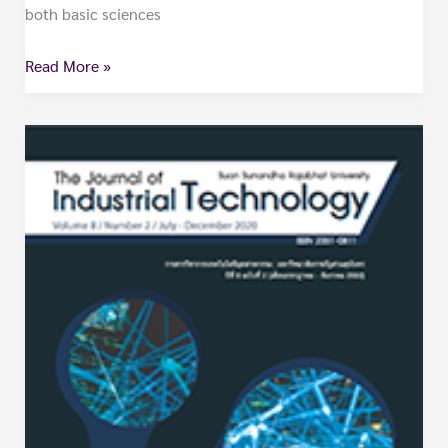
both basic sciences
Read More »
วารสาร
วิชาการ
เทคโนโลยี
อุตสาหกรรม
:
มหาวิทยาลัย
ราชภัฏ
สวนสุนันทา