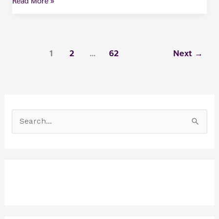
Read More »
1
2
…
62
Next
→
S
e
a
r
c
h
f