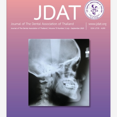
สาร
ทันต
แพทยศาสตร์