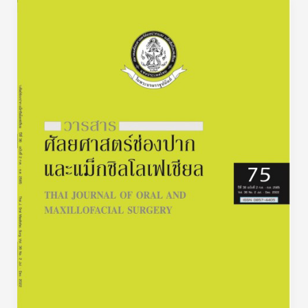
วารสาร
ศัลยศาสตร์
ช่อง
ปาก
และ
แม็ก
ซิลโลเฟ
เชีย
ล