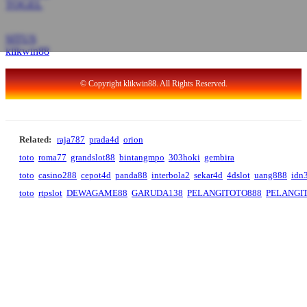
© Copyright klikwin88. All Rights Reserved.
Related:
raja787
prada4d
orion
toto
roma77
grandslot88
bintangmpo
303hoki
gembira
toto
casino288
cepot4d
panda88
interbola2
sekar4d
4dslot
uang888
idn
toto
rtpslot
DEWAGAME88
GARUDA138
PELANGITOTO888
PELANGI