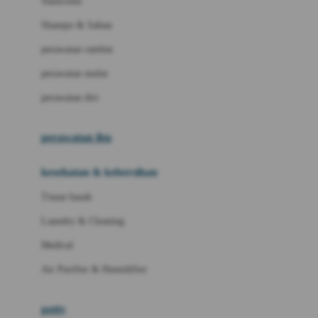
Sunscreen
London Taxi
Shampo & Sabun
Love To Dream
perawatan rambut
perawatan mulut
M
perawatan diri
Magformers
Mama's Choice
perawatan ibu
Mamas&Papas
kesehatan & kebersihan
Mamaway
Tissue basah
Maxi Cosi
Laundry & Cleaning
Megabloks
Medical
Micro
Air Purifier & Humidifier
MiDeer
Mimi & Lula
potty