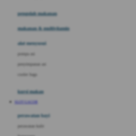
Joie
pengolah makanan
Joolz
Jujube
makanan & multivitamin
K
alat menyusui
Kiddycuts
pompa asi
Kumon
penyimpanan asi
L
cooler bags
Leapfrog
kursi makan
Leclerc
SLOT GACOR
Lee Vierra
Lillebaby
perawatan bayi
Little Bird Told Me
perawatan kulit
Little Miss Janis