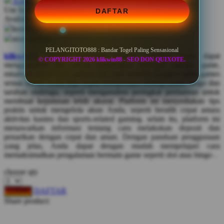
Earn
1.000.000
-
100.000.000
Bonus
Use Installment Options from
.
Laarn more
DAFTAR
Q
Available for :
home delivery
QV Baby
store pickup
PELANGITOTO888 : Bandar Togel Paling Sensasional
klikwin88
Setelah mendaftar sebagai member, Anda dapat
R
© COPYRIGHT 2026 klikwin88 - SEO DON QUIXOTE.
menggunakan tips untuk menavigasi berbagai macam game,
misalnya menjelajahi pilihan slot atau memilih kategori table games
Real Shades
sesuai minat. Anda juga dapat mempelajari strategi untuk bingo dan
taruhan olahraga, seperti menganalisis peringkat permainan untuk
Red Castle
membuat keputusan lebih akurat. Platform ini menyediakan tips
praktis untuk mengelola akun Anda, seperti beralih cepat antara
Ribbon Madness
aktivitas kasino dan sports-related gaming. selain itu, platform ini
menawarkan informasi tentang cara melakukan deposit dan
S
penarikan dengan cepat dan aman. Dengan panduan penggunaan
yang jelas, Anda dapat dengan mudah mempelajari cara
Sebamed
memaksimalkan pengalaman bermain game seperti slot atau bingo .
Silver Cross
choose qty
Simply Idea
DAFTAR
LOGIN
Share product:
Skip Hop
Spectra