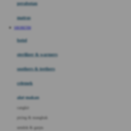
perabotan
Happy Tummy
Hauck
matras
Havaianas
SBOBET88
Hegen
botol
Hot Wheels
sterilizer & warmers
Hybrid
soothers & teethers
I
Inlacta DHA
celemek
Interlac
alat makan
Ivenet
cangkir
J
piring & mangkuk
Jack N Jill
sendok & garpu