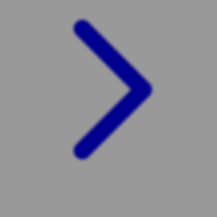
Twistshake
TY Toys
U
V
Veja
Vitaflow
Vtech
W
Waterland
Wellness