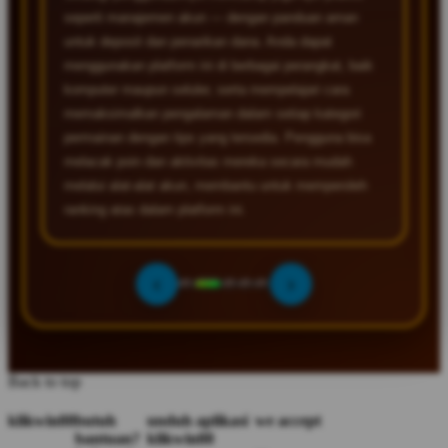
‹
›
Back to top
klikwin88
butuh
unduh aplikasi
we accept
bantuan?
klikwin88
hubungi
kami
klikwin88
SLOT
Direktorat Jenderal
hubungi
ikuti kami di
klikwin88
Perlindungan Konsumen dan
kami
media sosial
LOGIN
Tertib Niaga