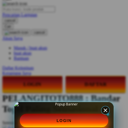
O
Pencarian Lanjutan
Oh Ma Grain
cancel
Okiedog
Cari
cancel
P
Akun Saya
Masuk / buat akun
Peachy
buat akun
Phil & Ted's
Bantuan
Philips Avent
Daftar Keinginan
Keranjang Saya
Pigeon
LOGIN
DAFTAR
Playgro
PELANGITOTO888 : Bandar
Poled Global
Togel Paling Sensasional
Ponycycle
Puma
LOGIN
Serendah
Rp 10.000
Pureats