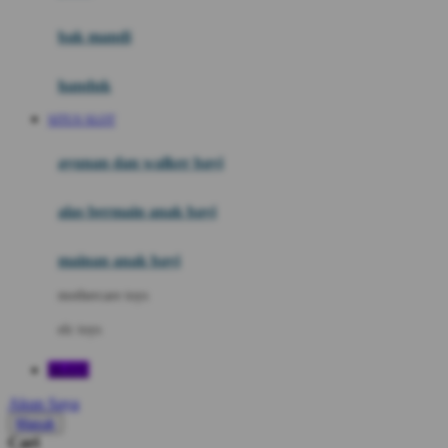
Mini Monkey
Moby
bak mandi
Momami
handuk
Mothercare
SITUS SLOT
Mustela
ayunan dan walker bayi
My Buddy Tag
My K
alas bermain anak bayi
N
mainan anak bayi
Naif
mothercare toys
Nike
elc toys
Nordic Natural
SLOT
Nuby
Akun Saya
Nuna
Masuk
Cari