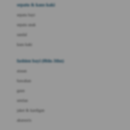
Beauty Barn
sepatu & kaus kaki
Bio Oil
sepatu bayi
Biolane
sepatu anak
Bite Fighters
sandal
Bizzi Growin
kaus kaki
Blackmores
fashion bayi (0bln-3thn)
Blooming Marvellous
atasan
Bonnels
bawahan
Bravado
gaun
Bruder
setelan
Brush Baby
jaket & kardigan
Buds Organics
aksesoris
Bugaboo