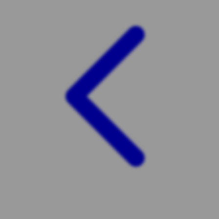
Squishmallows
Starbooks
Stick-O
Stokke
Sudocrem
Sumimo
Sunnylife
Sun-Staches
Swimava
T
Tommee Tippee
Trunki
Tutti Bambini