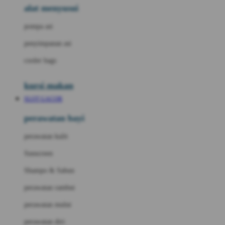
alat menyusui
pompa asi
penyimpanan asi
cooler bags
kursi makan
SLOT GACOR
perawatan bayi
perawatan kulit
Sunscreen
Shampo & Sabun
perawatan rambut
perawatan mulut
perawatan diri