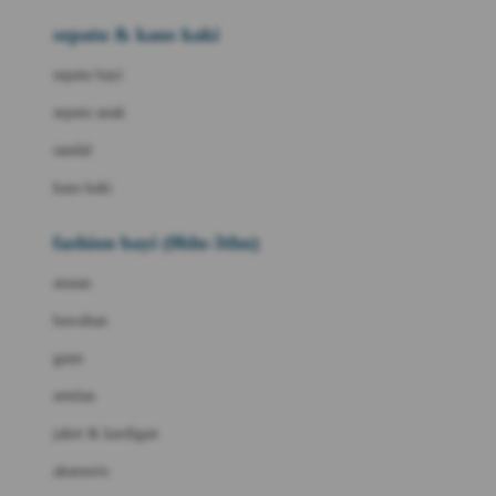
sepatu & kaus kaki
sepatu bayi
sepatu anak
sandal
kaus kaki
fashion bayi (0bln-3thn)
atasan
bawahan
gaun
setelan
jaket & kardigan
aksesoris