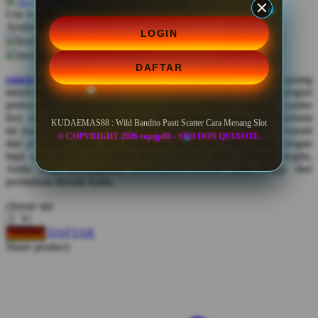
Earn
1.000.000
-
100.000.000
Bonus
Use Installment Options from
.
Laarn more
Q
Available for :
LOGIN
home delivery
QV Baby
store pickup
DAFTAR
rajajp88
Setelah register sebagai anggota, Anda bisa langsung
R
menikmati tips navigasi praktis untuk beralih antar kategori
permainan. Jelajahi slot, bingo, roulette, taruhan olahraga, kasino
Real Shades
live, dan permainan meja hanya dalam beberapa klik saja. Platform
KUDAEMAS88 : Wild Bandito Pasti Scatter Cara Menang Slot
ini juga menyediakan fitur manajemen akun yang simpel. Deposit
Red Castle
© COPYRIGHT 2026 rajajp88 - SEO DON QUIXOTE.
dan penarikan cepat bisa dilakukan kapan saja tanpa ribet. Jangan
lupa cek update permainan terbaru secara rutin. Dengan begitu,
Ribbon Madness
Anda tidak ketinggalan kesempatan meraih poin tinggi dari
permainan favorit Anda.
S
choose qty
Sebamed
DAFTAR
LOGIN
Silver Cross
Share product:
Simply Idea
Skip Hop
Spectra