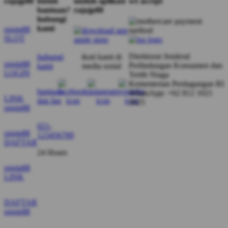
hubungi
kami
rajajp88
SLOT
Direktorat Jenderal
hubungi
ikuti kami di
rajajp88
Perlindungan Konsumen dan
kami
media sosial
LOGIN
Tertib Niaga
Kementerian Perdagangan RI
bantuan
WhatsApp: +62 812 1021
LINK
dan faq
3625
rajajp88
021-
rajajp88
123456789
DAFTAR
24 Hours
rajajp88
LINK
DAFTAR
rajajp88
rajajp88