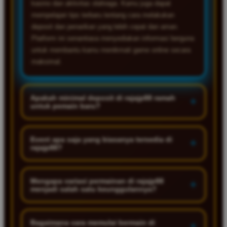
kasino dan aktivitas olahraga. Kamu juga dapat
mempelajari tips terbaru tentang cara melakukan
deposit dan penarikan yang lebih cepat dan aman.
Platform ini senantiasa menyediakan informasi berguna
untuk membantu kamu menikmati game online secara
maksimal.
Apakah minimal deposit di rajajp88 ramah
+
untuk pemain baru?
Setelah mendaftar, anggota baru dapat menggunakan
tips untuk menavigasi dunia permainan kasino ini
Event apa saja yang biasanya tersedia di
+
rajajp88?
dengan lebih mudah. Misalnya, pengguna dapat
mencari permainan slot atau meja yang menawarkan
Setelah kamu mendaftar sebagai anggota, platform ini
poin tinggi. Platform ini juga menyediakan strategi
memungkinkanmu untuk menjelajahi berbagai macam
Mengapa variasi permainan di rajajp88
bermain bingo dan olahraga secara efektif, seperti
+
menjadi salah satu keunggulannya?
permainan, mulai dari slot digital hingga game meja
menganalisis peringkat permainan untuk membuat
seperti Blackjack atau Roulette. Selain itu, kamu bisa
keputusan lebih hati-hati. Selain itu, pengguna dapat
Setelah daftar akun, Anda bisa mencoba berbagai tips
mencoba bingo dengan strategi yang tepat, atau
menemukan sepuluh cara untuk mengelola akun
untuk memahami platform secara lebih baik. Misalnya,
Bagaimana cara memulai bermain di
bertaruh dalam kategori olahraga favoritmu. Untuk
+