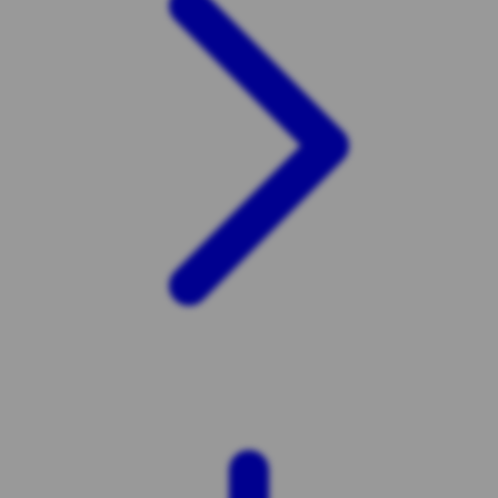
Twistshake
TY Toys
U
V
Veja
Vitaflow
Vtech
W
Waterland
Wellness