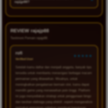
mereka, seperti beralih cepat antara kategori kasino
rajajp88?
pelajari cara beralih antar kategori seperti kasino, slots,
memaksimalkan pengalaman , platform ini
dan olahraga, dengan panduan keamanan dan
atau sports betting untuk menemukan game yang
menyediakan tips dan strategi, misalnya dengan
Untuk pengalaman bermain yang optimal, coba tips dan
penggunaan yang jelas. Jangan lupa untuk menelusuri
sesuai minat Anda. Platform ini juga menawarkan
mempelajari cara beralih cepat antara kategori
strategi yang tersedia dalam platform ini. Misalnya,
tips terkini untuk mengoptimalkan pengalaman bermain,
strategi untuk bingo dan taruhan olahraga, seperti
permainan kasino dan olahraga, atau mengelola
saat memilih permainan slot, Anda bisa melihat poin
termasuk strategi untuk deposit dan penarikan lebih
menganalisis peringkat permainan untuk membuat
akunmu dengan efektif. Platform ini juga sering
yang ditawarkan untuk setiap game agar dapat
cepat. Dengan tips ini, pengguna dapat menjelajahi
keputusan yang lebih tepat. Untuk mengelola akun
REVIEW rajajp88
memberikan update terbaru mengenai promo dan poin
menentukan pilihan terbaik. Selain itu, platform ini
berbagai permainan secara mudah dan menyenangkan,
Anda dengan efektif, terdapat tips-tips yang bisa diikuti,
khusus untuk para anggota yang aktif. Ingatlah,
Testimoni Pemain rajajp88.
menyediakan panduan untuk memahami tata cara bingo
mulai dari slot gacor hingga taruhan olahraga online.
seperti cara cepat beralih antara kegiatan di kasino dan
gunakan tips ini untuk menavigasi platform dengan
dan taruhan olahraga. Anda bisa menganalisis peringkat
sports-related games, serta panduan aman untuk
mudah dan aman.
permainan olahraga atau mencoba trik-trik khusus
deposit dan penarikan dana. Dengan mempelajari
dina
untuk membantumu meningkatkan peluang menang.
★★★★★
berbagai tips penggunaan ini, Anda dapat menjelajahi
Verified User
Untuk mengelola akun dengan efektif, Anda bisa
beragam permainan, dari slots dan bingo hingga
mengikuti sepuluh tips yang tersedia, seperti beralih
Setelah mendaftar sebagai anggota, kamu dapat
olahraga, dengan lebih mudah dan mendapatkan
cepat antara kategori permainan kasino dan olahraga.
menggunakan berbagai tips dan strategi untuk
pengalaman yang menyenangkan.
Tentu saja, platform ini juga menawarkan cara untuk
menjelajahi platform secara maksimal. Misalnya, kamu
memudahkan aktivitas deposit dan penarikan secara
bisa mencari permainan slot dengan poin tinggi atau
cepat dan aman. Dengan memaksimalkan fitur-fitur
mempelajari strategi bingo yang effektif agar
tersedia seperti pengelolaan akun dan update terbaru
meningkatkan peluang kemenanganmu. Selain itu,
tentang permainan, Anda pasti akan merasa nyaman
platform ini juga menyediakan informasi terkini tentang
bermain dalam platform ini.
berbagai jenis taruhan olahraga, sehingga kamu dapat