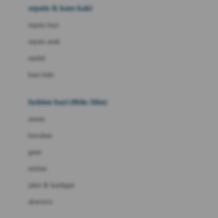
Beauty Barn
sepatu & kaus kaki
Bio Oil
sepatu bayi
Biolane
sepatu anak
Bite Fighters
sandal
Bizzi Growin
kaus kaki
Blackmores
fashion bayi (0bln-3thn)
Blooming Marvellous
atasan
Bonnels
bawahan
Bravado
gaun
Bruder
setelan
Brush Baby
jaket & kardigan
Buds Organics
aksesoris
Bugaboo