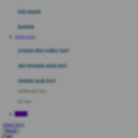
Mini Monkey
Moby
bak mandi
Momami
handuk
Mothercare
SITUS SLOT
Mustela
ayunan dan walker bayi
My Buddy Tag
My K
alas bermain anak bayi
N
mainan anak bayi
Naif
mothercare toys
Nike
elc toys
Nordic Natural
SLOT
Nuby
Akun Saya
Nuna
Masuk
Cari