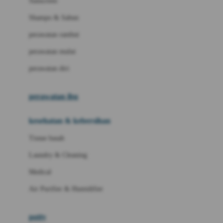
Sunscreen
London Taxi
Shampo & Sabun
Love To Dream
perawatan rambut
perawatan mulut
M
perawatan diri
Magformers
Mama's Choice
perawatan ibu
Mamas&Papas
kesehatan & kebersihan
Mamaway
Tissue basah
Maxi Cosi
Laundry & Cleaning
Megabloks
Medical
Micro
Air Purifier & Humidifier
MiDeer
Mimi & Lula
potty