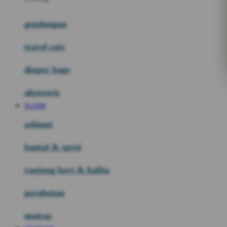
gendongan
travel cots
diaper bags
aksesoris
SLOT88
selimut
bantal & sprei
ranjang bayi & balita
perabotan
matras