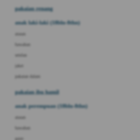
pakaian renang
anak laki-laki (18bln-8thn)
atasan
bawahan
setelan
jaket
pakaian dalam
pakaian ibu hamil
anak perempuan (18bln-8thn)
atasan
bawahan
gaun