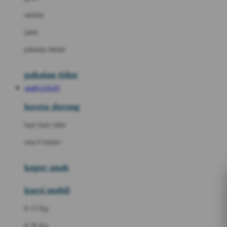
setelan
jaket
pakaian dalam
pakaian tidur
slot69 LOGIN
kereta dorong
bayi baru lahir
usia 6 bulan+
koper anak
kursi mobil
0-13 Kg
0-36 Kg