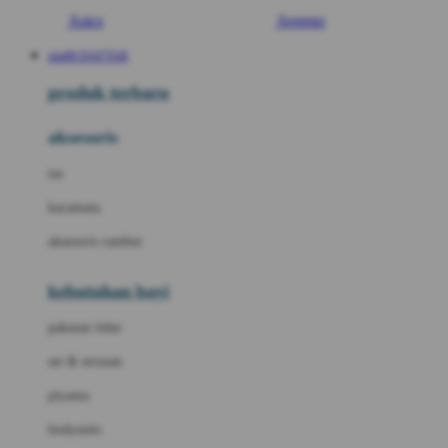
Asics
Aveeno
slot69 DAFTAR
produk terbaru
aksesoris
tas
kacamata
aksesoris rambut
kebutuhan bayi
pakaian tidur
set & terusan
piyama
bodysuits