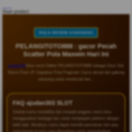
Share product:
FAQ & REVIEW AJUDAN303
PELANGITOTO888 : gacor Pecah
Scatter Pola Maxwin Hari Ini
ajudan303
Situs resmi Daftar PELANGITOTO888 sebagai Situs Slot
Resmi Pasti JP. Dapatkan Pola Pragmatic Gacor akurat dan gabung
sekarang untuk menikmati ben...
FAQ ajudan303 SLOT
Setelah kamu mendaftar dan menjadi anggota, kamu bisa
menggunakan berbagai tips untuk menjelajahi platform dengan
lebih baik. Misalnya, kamu dapat memilih permainan slot atau
meja based on poin yang ditawarkan untuk meningkatkan