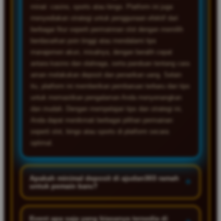
minat: casino, sports atau bingo. Platform ini juga
menyediakan strategi untuk penggunaan efektif dari
berbagai fitur seperti permainnan slot dengan memilih
berdasarkan poin tinggi atau mendalami tips
manajemen akun, misalnya, dengan beralih cepat
antara kasino dan olahraga, serta panduan tentang cara
aman melakukan deposit dan penarikan uang. Selain
itu, platform ini memberikan pembaruan terbaru dan tips
untuk memastikan pengalaman Anda menyenangkan
dan mudah. Dengan mempelajari tips dan strategi ini,
Anda dapat menikmati berbagai pilihan permainan
seperti slot, bingo atau sports di platform secara
optimal.
Apakah minimal deposit di ajudan303 ramah
+
untuk pemain baru?
Setelah register sebagai anggota, kamu bisa langsung
mengelola profil dan beralih antar kategori permainan
Event apa saja yang biasanya tersedia di