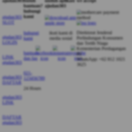
Back to top
ajudan303
butuh
unduh aplikasi
we accept
bantuan?
ajudan303
hubungi
kami
ajudan303
SLOT
Direktorat Jenderal
hubungi
ikuti kami di
ajudan303
Perlindungan Konsumen
kami
media sosial
LOGIN
dan Tertib Niaga
Kementerian Perdagangan
bantuan
RI
LINK
dan faq
WhatsApp: +62 812 1021
ajudan303
3625
021-
ajudan303
123456789
DAFTAR
24 Hours