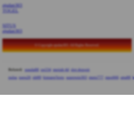
ajudan303
LINK
DAFTAR
ajudan303
ajudan303
TOGEL
SITUS
ajudan303
© Copyright ajudan303. All Rights Reserved.
Related:
panda88
ug234
meriah 4d
slot deposit
pulsa
naga26
idr89
bintang5toto
superwin303
mutu777
mpo666
arta88