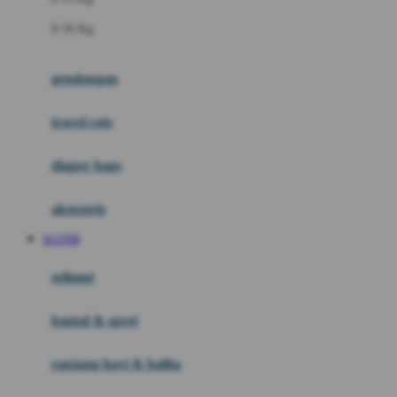
Felt So Sweet
0-36 Kg
Fisher Price
Flipper
gendongan
Friends Of Sally
travel cots
G
diaper bags
Gb
Geko
aksesoris
Graco
SLOT88
Gund
selimut
H
bantal & sprei
Habbie
Haenim
ranjang bayi & balita
Happy Horse