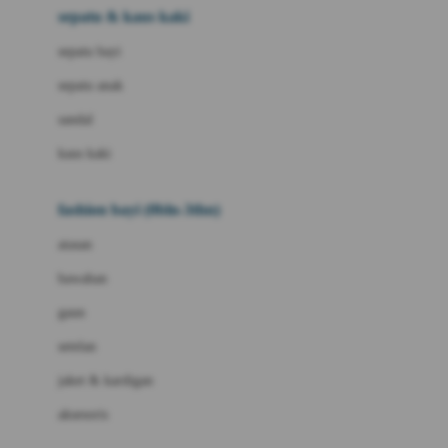
Beauty Barn
sepatu & kaus kaki
Bio Oil
sepatu bayi
Biolane
sepatu anak
Bite Fighters
sandal
Bizzi Growin
kaus kaki
Blackmores
fashion bayi (0bln-3thn)
Blooming Marvellous
atasan
Bonnels
bawahan
Bravado
gaun
Bruder
setelan
Brush Baby
jaket & kardigan
Buds Organics
aksesoris
Bugaboo