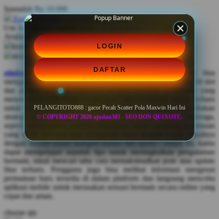
Serendah
Rp 10.000
Q
Earn
1.000.000
-
100.000.000
Bonus
Use Installment Options from
.
Laarn more
QV Baby
Available for :
home delivery
LOGIN
store pickup
R
DAFTAR
ajudan303
Setelah mendaftar sebagai anggota, kamu bisa
Real Shades
menggunakan tips untuk menavigasi berbagai permainan seperti slot
dan permainan meja, misalnya dengan memilih permainan yang
Red Castle
menawarkan poin tinggi secara gratis atau mengikuti update terbaru
untuk menemukan promo menarik. Platform ini juga menyediakan
Ribbon Madness
PELANGITOTO888 : gacor Pecah Scatter Pola Maxwin Hari Ini
strategi untuk penggunaan efektif bingo dan taruhan olahraga,
© COPYRIGHT 2026 ajudan303 - SEO DON QUIXOTE.
seperti menganalisis ranking permainan untuk membuat keputusan
S
yang lebih hati-hati atau mengelola akun dengan cepat, misalnya
dengan beralih antara kategori kasino dan sports . Selain itu, kamu
Sebamed
dapat mempelajari sepuluh tips untuk meningkatkan pengalaman
bermain, misal mencari tahu cara memaksimalkan poin atau update
Silver Cross
fitur terbaru. Pengguna juga bisa melihat informasi mengenai
permainan baru tersedia di dalam platform dan langsung mencoba
Simply Idea
aplikasi mobile untuk merasakan sensasi bermain secara online yang
cepat dan aman.
Skip Hop
choose qty
Spectra