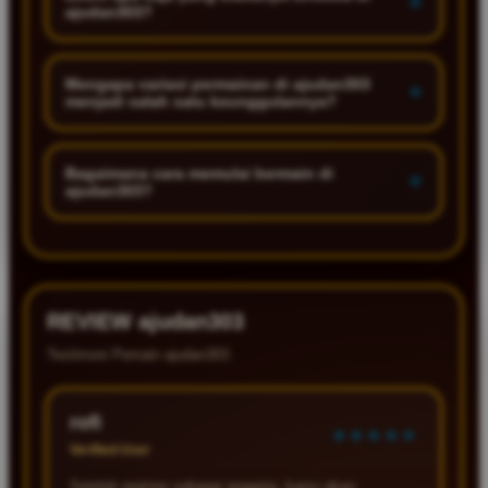
+
ajudan303?
mulai dari slot, bingo, roulette, taruhan olahraga, kasino
live, hingga permainan meja dengan mudah. Gunakan
Setelah mendaftar, anggota dapat menggunakan tips
tips navigasi untuk menjelajahi fitur platform dan
untuk menavigasi berbagai macam permainan, seperti
Mengapa variasi permainan di ajudan303
temukan game favoritmu dalam hitungan detik. Proses
+
menjadi salah satu keunggulannya?
slot dan meja, misalnya dengan memilih game yang
deposit dan penarikan dana juga cepat, jadi kamu bisa
memiliki poin tinggi. Platform ini juga menyediakan
fokus menikmati setiap sesi bermain tanpa hambatan.
Setelah register sebagai anggota, kamu bisa langsung
strategi untuk penggunaan efektif bingo dan taruhan
Selalu perhatikan update permainan terbaru untuk
menikmati pengalaman bermain slot, bingo, roulette,
Bagaimana cara memulai bermain di
olahraga, seperti menganalisis peringkat permainan
+
pengalaman seru dan kesempatan meraih poin tinggi di
ajudan303?
hingga taruhan olahraga dengan mudah. Platform ini
untuk membuat keputusan yang lebih hati-hati.
setiap rilis game.
menyediakan fitur manajemen akun yang praktis dan
Pengguna dapat dengan mudah mengakses sepuluh
Setelah daftar akun, kamu bisa memanfaatkan tips
update permainan terbaru agar pengalamanmu tetap
tips untuk mengelola akun mereka, seperti beralih cepat
untuk menjelajahi berbagai pilihan game, misalnya
seru. Beralih antar kategori seperti kasino live dan
antara permainan kasino dan aktivitas olahraga, dan
memilih slot dengan poin tinggi atau mencari tahu
permainan meja hanya perlu beberapa klik saja. Deposit
panduan tentang cara melakukan deposit dan penarikan
strategi taruhan olahraga berdasarkan peringkat
dan penarikan cepat juga tersedia untuk memastikan
REVIEW ajudan303
secara aman. Selain itu, pengguna bisa menerapkan
permainan yang tersedia. Platform ini menyediakan
transaksimu lancar kapan pun. Jangan lupa manfaatkan
strategi penggunaan platform, seperti memeriksa
Testimoni Pemain ajudan303.
beragam kategori permainan, termasuk casino games
tips navigasi yang tersedia supaya bisa raih poin tinggi
pembaruan permainan atau tips untuk membuat
seperti roulette dan blackjack, serta bingo dan taruhan
di setiap sesi bermain.
transaksi deposit dan penarikan lebih cepat. Dengan
olahraga. Anda bisa dengan mudah mengganti antara
dina
tips ini, pengguna dapat dengan mudah menjelajahi
kategori ini menggunakan fitur akun. Selain itu, platform
★★★★★
Verified User
beragam pilihan game seperti slot dan bingo, dan
ini menawarkan tips untuk manajemen akun seperti
memaksimalkan pengalaman mereka.
melakukan deposit dan penarikan cepat, menjaga
Setelah mendaftar sebagai anggota, Anda dapat