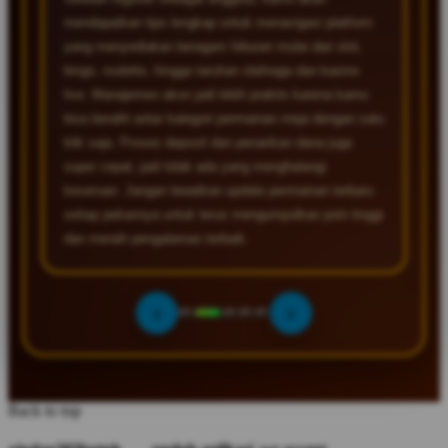
keamanan akun, atau mengecek aktivitas harian kamu.
menggunakan tips untuk menavigasi berbagai macam
Dengan tips dan strategi yang dipaparkan, platform ini
games, misalnya memilih permainan slots dengan poin
bertujuan untuk membantu kamu memaksimalkan
tinggi atau mempelajari strategi penggunaan bingo dan
pengalaman bermain dalam lingkungan yang aman dan
taruhan olahraga yang efektif. Platform ini
ramah pengguna.
menyediakan informasi tentang cara mengakses
permainan seperti casino dan sports secara cepat,
serta panduan untuk deposit dan withdrawal yang
aman. Selain itu, Anda bisa mendapatkan sepuluh tips
untuk mengelola akun dengan mudah, seperti beralih
antara kategori permainan kasino dan aktivitas
olahraga. Pelajari juga cara memutakhirkan platform ke
versi terbaru untuk memastikan akses terhadap
permainan dan fitur terbaru. Dengan panduan ini, Anda
dapat menikmati pengalaman bermain games yang
lebih interaktif dan bermanfaat.
‹
›