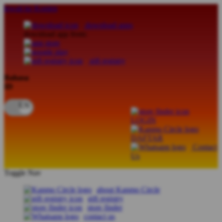
lewati ke Konten
download apps
download app from:
gift registry
Bahasa
ID
LOGIN
DAFTAR
Contact
Us
Toggle Nav
about Kanmo Circle
gift registry
store finder
contact us