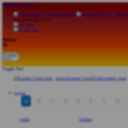
lewati ke Konten
download apps
gift reg
download app from:
Bahasa
ID
Toggle Nav
about Kanmo Circle
slot dana
A
B
C
D
E
F
G
H
Addo
Adidas