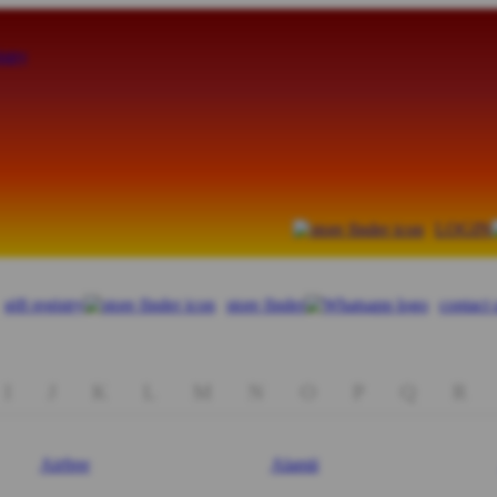
istry
LOGIN
gift registry
store finder
contact 
I
J
K
L
M
N
O
P
Q
R
Airfree
Alamii