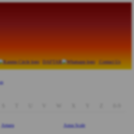
DAFTAR
Contact Us
us
S
T
U
V
W
X
Y
Z
0-9
Amara
Aqua Scale