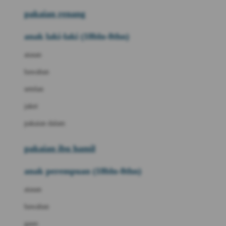
pakaian renang
anak laki-laki (18bln-8thn)
atasan
bawahan
setelan
jaket
pakaian dalam
pakaian ibu hamil
anak perempuan (18bln-8thn)
atasan
bawahan
gaun