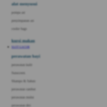
alat menyusui
pompa asi
penyimpanan asi
cooler bags
kursi makan
SLOT GACOR
perawatan bayi
perawatan kulit
Sunscreen
Shampo & Sabun
perawatan rambut
perawatan mulut
perawatan diri