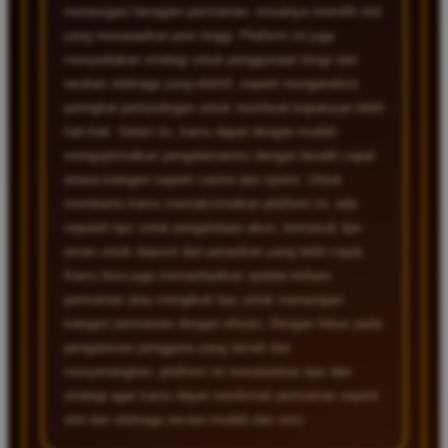
yang terbaik, cobalah menerapkan strategi penggunaan
pengguna dapat memanfaatkan tips dalam memilih
platform ini, tips strategik dapat membantu kamu
platform ini, seperti memeriksa pembaruan permainan
berbagai permainan. Misalnya, mereka dapat
memaksimalkan pengalaman bermain beragam
atau menggunakan tips untuk deposit dan penarikan
menjelajahi bagian digital slots atau table games
permainan seperti slot dan bingo.
yang lebih cepat.
sesuai preferensi. Selain itu, platform ini menyediakan
strategi untuk membandingkan poin dan peringkat
permainan bingo serta sports-related games,
membantu membuat keputusan yang lebih baik.
Pengguna dapat mengoptimalkan pengalaman dengan
mencoba tips strategis untuk menavigasi antara
kategori, seperti beralih dari permainan kasino ke
sports betting, atau memeriksa update terbaru pada list
permainan. Dengan panduan penggunaan platform ini,
pengguna dapat memahami cara daftar menjadi
anggota dan memaksimalkan poin mereka secara
cepat.
‹
›