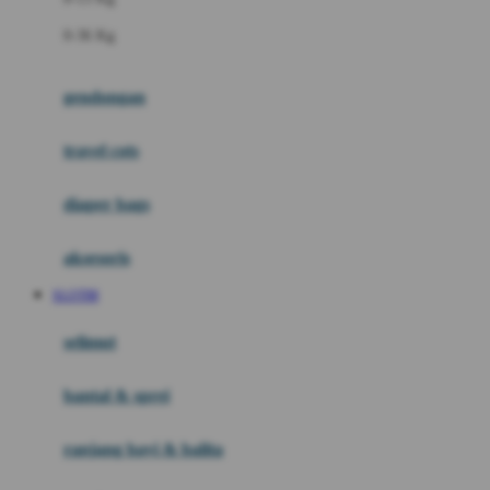
Felt So Sweet
0-36 Kg
Fisher Price
Flipper
gendongan
Friends Of Sally
travel cots
G
diaper bags
Gb
Geko
aksesoris
Graco
SLOT88
Gund
selimut
H
bantal & sprei
Habbie
Haenim
ranjang bayi & balita
Happy Horse