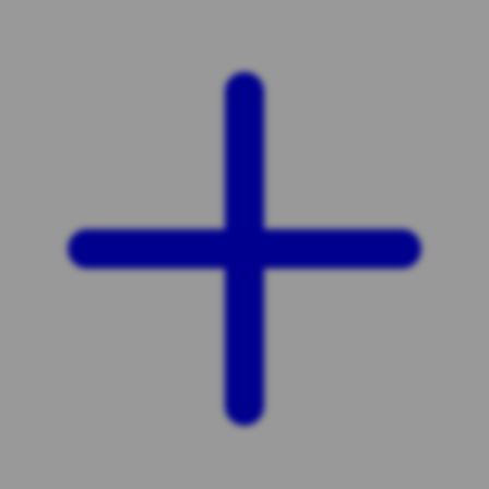
X
Xootz
Y
Yamatoya
Z
Zaxy
Zoggs
0-9
4Moms
59S