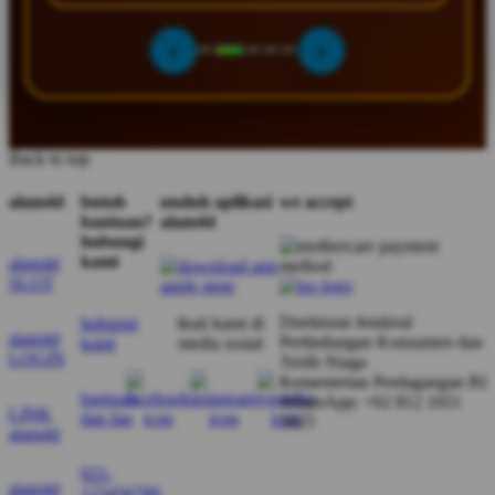
Back to top
alam4d
butuh
unduh aplikasi
we accept
bantuan?
alam4d
hubungi
kami
alam4d
SLOT
Direktorat Jenderal
hubungi
ikuti kami di
alam4d
Perlindungan Konsumen dan
kami
media sosial
LOGIN
Tertib Niaga
Kementerian Perdagangan RI
bantuan
WhatsApp: +62 812 1021
LINK
dan faq
3625
alam4d
021-
alam4d
123456789
DAFTAR
24 Hours
alam4d