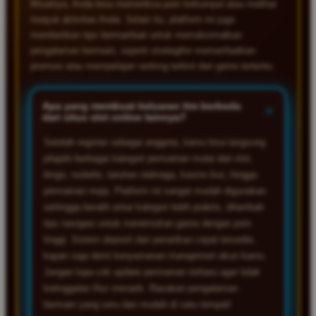
Misalnya, Anda bisa memeriksa poin terkumpul atau melihat
riwayat aktivitas Anda. Selain itu, platform ini juga
memberikan tips bermanfaat untuk memaksimalkan
pengalaman bermain, seperti strategifor memanfaatkan
promosi atau mempelajari ranking terkini dari game tertentu.
Apa yang membuat keluaran ttm berbeda
+
dari situs slot online lainnya?
Setelah register sebagai anggota, kamu bisa langsung
jelajahi berbagai kategori permainan mulai dari slot,
bingo, roulette, taruhan olahraga, kasino live, hingga
permainan meja. Platform ini sangat mudah digunakan
sehingga beralih antar kategori lebih praktis, ditambah
tips navigasi untuk menemukan game dengan poin
tinggi. Sistem deposit dan penarikan cepat tersedia
kapan saja demi kenyamanan manajemen akun kamu.
Jangan lupa cek update permainan terbaru agar tidak
ketinggalan fitur menarik. Rasakan pengalaman
bermain yang seru dan mudah di satu tempat!