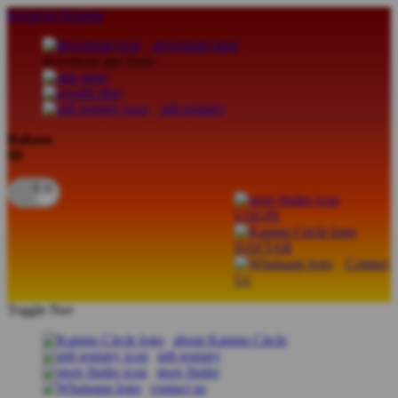
lewati ke Konten
download apps
download app from:
gift registry
Bahasa
ID
LOGIN
DAFTAR
Contact
Us
Toggle Nav
about Kanmo Circle
gift registry
store finder
contact us