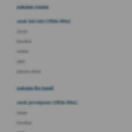
Buggygear
pakaian renang
Bumkins
anak laki-laki (18bln-8thn)
C
atasan
Cetaphil
bawahan
Chicco
setelan
Childlife
jaket
Clevamama
pakaian dalam
Cocolatte
Cottonseeds
pakaian ibu hamil
Cozy N Safe
anak perempuan (18bln-8thn)
Crane
atasan
Cybex
bawahan
D