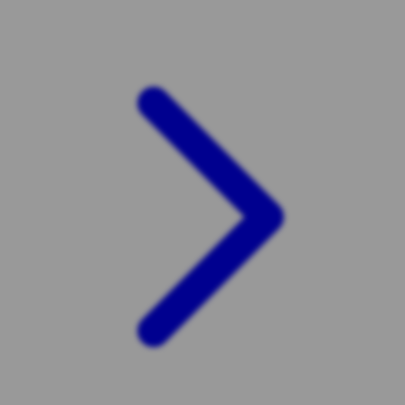
Twistshake
TY Toys
U
V
Veja
Vitaflow
Vtech
W
Waterland
Wellness