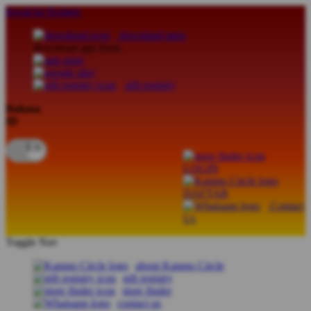
lewati ke Konten
download apps
download app from:
gift registry
Bahasa
ID
LOGIN
DAFTAR
Contact
Us
Toggle Nav
about Kanmo Circle
gift registry
store finder
contact us