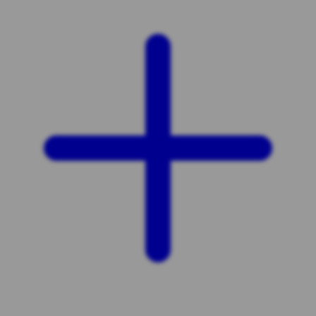
X
Xootz
Y
Yamatoya
Z
Zaxy
Zoggs
0-9
4Moms
59S