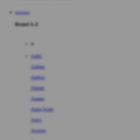
totoagung
Brand A-Z
A
Addo
Adidas
Airfree
Alamii
Amara
Aqua Scale
Asics
Aveeno