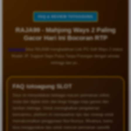
FAQ & REVIEW TOTOAGUNG
RAJA99 - Mahjong Ways 2 Paling
Gacor Hari Ini Bocoran RTP
totoagung
Situs RAJA99 menghadirkan Link PG Soft Ways 2 status
Mudah JP. Support Depo Pulsa Tanpa Potongan dengan winrate
tertinggi dan po...
FAQ totoagung SLOT
Situs ini menyediakan berbagai macam permainan online,
mulai dari digital slots dan bingo hingga meja games dan
taruhan olahraga. Untuk meningkatkan pengalaman
bermainmu, platform ini menawarkan tips dan strategi untuk
memaksimalkan penggunaan fitur-fiturnya. Misalnya, kamu
bisa menggunakan tips untuk mencari permainan spesifik