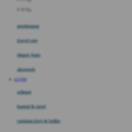
Felt So Sweet
0-36 Kg
Fisher Price
Flipper
gendongan
Friends Of Sally
travel cots
G
diaper bags
Gb
Geko
aksesoris
Graco
SLOT88
Gund
selimut
H
bantal & sprei
Habbie
Haenim
ranjang bayi & balita
Happy Horse