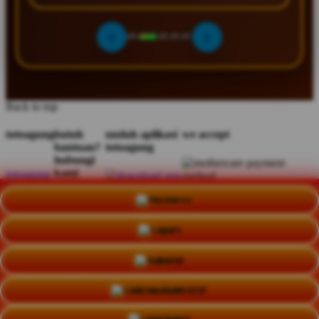
Back to top
totoagung
butuh
unduh aplikasi
we accept
bantuan?
totoagung
hubungi
kami
totoagung
SLOT
Direktorat Jenderal
hubungi
ikuti kami di
totoagung
Perlindungan Konsumen dan
kami
media sosial
LOGIN
Tertib Niaga
Kementerian Perdagangan
bantuan
RI
LINK
dan faq
WhatsApp: +62 812 1021
totoagung
3625
PROMO
021-
totoagung
123456789
DAFTAR
LOGIN
24 Hours
DAFTAR
totoagung
LINK
LINK ALTERNATIF
DAFTAR
LIVE CHAT