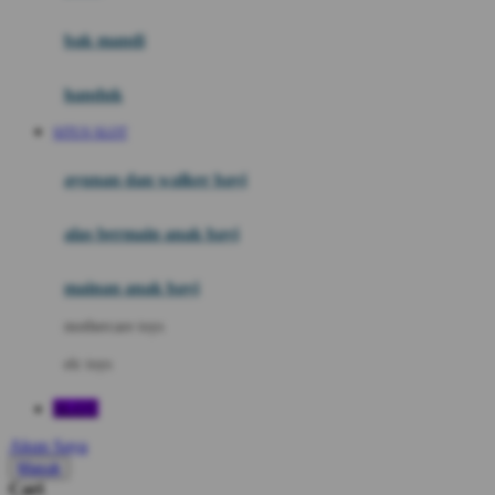
Mini Monkey
Moby
bak mandi
Momami
handuk
Mothercare
SITUS SLOT
Mustela
ayunan dan walker bayi
My Buddy Tag
My K
alas bermain anak bayi
N
mainan anak bayi
Naif
mothercare toys
Nike
elc toys
Nordic Natural
SLOT
Nuby
Akun Saya
Nuna
Masuk
Cari