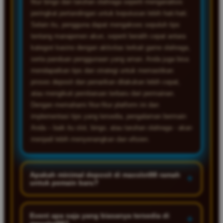
fitur bingo dan taruhan olahraga seperti menganalisis
peringkat pertandingan untuk keputusan lebih hati-hati.
Selain itu, pengguna dapat mengakses sepuluh tips
tentang manajemen akun, seperti beralih cepat antara
kategori kasino dengan aktivitas terkait game olahraga,
serta panduan penggunaan yang aman. Anda juga bisa
mendapatkan tips dan strategi untuk memastikan
proses deposit dan penarikan dilakukan lebih cepat,
atau mengikuti pembaruan terbaru dari permainan.
Dengan memahami fitur-fitur platform ini dan
implementasi tips yang tersedia, pengalaman bermain
Anda – baik itu slot, bingo, atau taruhan olahraga - akan
menjadi lebih menyenangkan dan efisien.
Apakah minimal deposit di maxslot88 ramah
+
untuk pemain baru?
Setelah registering, users can utilize tips to navigate
through digital slots and table games for a more
Event apa saja yang biasanya tersedia di
+