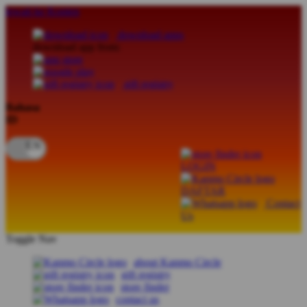
lewati ke Konten
download apps
download app from:
gift registry
Bahasa
ID
LOGIN
DAFTAR
Contact
Us
Toggle Nav
about Kanmo Circle
gift registry
store finder
contact us