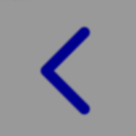
Squishmallows
Starbooks
Stick-O
Stokke
Sudocrem
Sumimo
Sunnylife
Sun-Staches
Swimava
T
Tommee Tippee
Trunki
Tutti Bambini