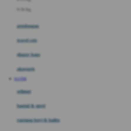
Felt So Sweet
0-36 Kg
Fisher Price
Flipper
gendongan
Friends Of Sally
travel cots
G
diaper bags
Gb
Geko
aksesoris
Graco
SLOT88
Gund
selimut
H
bantal & sprei
Habbie
Haenim
ranjang bayi & balita
Happy Horse