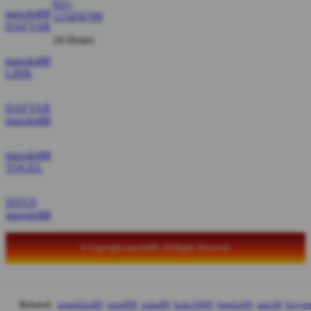
maxslot88
LINK
DAFTAR
maxslot88
maxslot88
TOGEL
SITUS
maxslot88
© Copyright maxslot88. All Rights Reserved.
Related:
grandslot88
spin889
poka88
koko5000
hmslot99
satu38
baywi
hoki88
ceria777
pragmatik
slot
goslot77
interbola2
dede4d
yukislot99
levis4d
republik365
ling4d
a