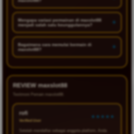
maxslot88?
enhanced experience; for example, by selecting games
with high point values. The platform also provides
Setelah mendaftar sebagai anggota, Anda dapat
strategies for effective utilization of bingo and sports
memanfaatkan berbagai tips untuk menavigasi melalui
Mengapa variasi permainan di maxslot88
betting, such as analyzing game rankings to make
+
menjadi salah satu keunggulannya?
berbagai macam permainan seperti slot, bingo atau
more informed decisions. Users can easily access tips
tabel games serta menikmati optimal gameplay.
for managing their accounts, like quickly switching
Setelah daftar akun, kamu bisa menggunakan tips
Misalnya, Anda bisa mencoba memilih permainan yang
between casino games and sports-related activities,
untuk menjelajahi berbagai macam permainan seperti
Bagaimana cara memulai bermain di
memberikan poin tinggi. Platform ini juga menyediakan
+
guided by secure usage instructions. In addition, users
maxslot88?
slots, bingo, dan table games. Misalnya, kamu bisa
strategi untuk penggunaan efektif di bidang olahraga
can implement platform usage strategies, such as
pilih permainan yang menawarkan poin tinggi agar
dan bingo, contohnya dengan menganalisis peringkat
Setelah kamu mendaftar sebagai anggota baru,
checking game updates or utilizing tips for faster
pengalaman bermain semakin seru. Platform ini juga
permainan untuk mempertajam keputusan taruhan.
platform ini menawarkan berbagai tips dan strategi
deposit and withdrawal processes. With these usage
menyediakan strategi efektif untuk penggunaan bingo
Selain itu, pengguna dapat dengan mudah mengakses
untuk memaksimalkan pengalamanmu. Misalnya, kamu
tips, users can effortlessly explore diverse games like
dan taruhan olahraga, seperti menganalisis peringkat
sepuluh tips untuk mengelola akun dengan aman,
dapat mempelajari cara menavigasi antar kategori
slots and bingo, guided on maximizing their experience.
permainan untuk membantu membuat keputusan yang
REVIEW maxslot88
seperti beralih cepat antara kategori permainan kasino
permainan, mulai dari digital slots hingga bingo dan
lebih tepat. Selain itu, kamu bisa membaca sepuluh
dan aktivitas olahraga, dan memastikan keamanan data
Testimoni Pemain maxslot88.
table games, bahkan taruhan olahraga. Selain itu,
tips untuk mengelola akun dengan baik, seperti cepat
pribadi. Anda juga bisa menemukan strategi
platform ini juga menyediakan tips untuk mengelola
beralih antara kategori permainan kasino dan aktivitas
penggunaan platform seperti memeriksa pembaruan
akun dengan aman, seperti beralih cepat antara
olahraga. Jangan lupa untuk terus update platform agar
dina
permainan terbaru atau mempelajari tips untuk deposit
aktivitas kasino dan olahraga, serta panduan bagi
★★★★★
tidak ketinggalan perubahan terbaru atau tips mengenai
Verified User
dan withdrawal yang lebih cepat. Dengan panduan ini,
pengguna untuk memastikan deposit dan penarikan
deposit dan penarikan yang lebih cepat. Dengan begitu,
pengguna dapat menjelajah berbagai macam permainan
berjalan cepat dan praktis. Dengan akses ke sepuluh
Setelah mendaftar sebagai anggota baru, kamu bisa
kamu bisa eksplorasi berbagai macam perjudian secara