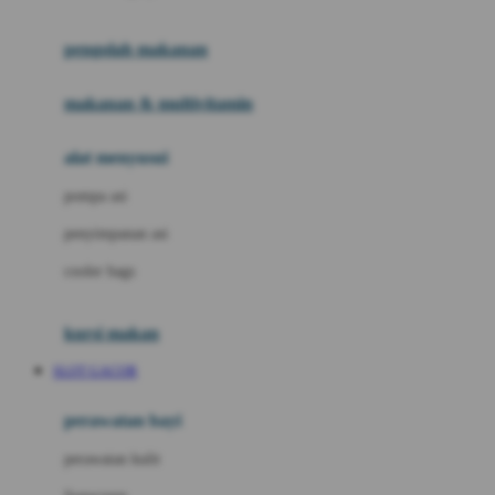
Joie
pengolah makanan
Joolz
Jujube
makanan & multivitamin
K
alat menyusui
Kiddycuts
pompa asi
Kumon
penyimpanan asi
L
cooler bags
Leapfrog
kursi makan
Leclerc
SLOT GACOR
Lee Vierra
Lillebaby
perawatan bayi
Little Bird Told Me
perawatan kulit
Little Miss Janis