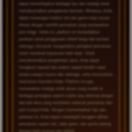
seperti slot dan bingo dengan mudah dan
tips untuk penggunaan platform, kamu bisa mempelajari
menggunakan tips untuk menavigasi berbagai
efektif dan menyenangkan.
memaksimalkan pengalaman mereka.
cara memeriksa pembaruan permainan terbaru atau
permainan seperti slot, bingo, atau game meja dan
memantau poin yang telah kamu kumpulkan. Temukan
meningkatkan pengalamanmu. Misalnya, pilihlah
cara-cara baru untuk menikmati berbagai permainan
permain yang memiliki poin tinggi! Platform ini juga
seperti slot dan bingo, dengan fokus pada pengalaman
menyediakan strategi penggunaan efektif untuk
yang ramah pengguna.
permainan binggo dan taruhan olahraga, seperti
menganalisis peringkat permainan untuk membuat
keputusan lebih hati-hati. Pengguna dapat dengan
mudah mengakses sepuluh tips untuk mengelola akun,
misalnya beralih cepat antara permainan kasino dan
aktivitas terkait olahraga. Tersedia panduan tentang
cara deposit dan penarikan yang lebih cepat, serta tips
update terbaru untuk berbagai game. Dengan tips
penggunaan ini, kamu bisa menjelajahi berbagai
permainan dengan mudah dan memaksimalkan
pengalaman bermainmu!
‹
›