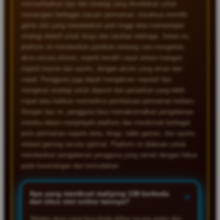
memanfaatkan tips dan strategi yang disediakan untuk
menavigasi berbagai macam permainan, misalnya memilih
game slot yang menawarkan poin tinggi atau mempelajari
strategi efektif untuk bingo dan taruhan olahraga. Selain itu,
platform ini memberikan panduan tentang cara mengelola
akun secara efisien, seperti beralih cepat antara kategori
seperti kasino dan sports, dengan akses yang aman dan
cepat. Pengguna juga dapat mengakses sepuluh tips
mengenai strategi untuk deposit dan penarikan yang lebih
cepat atau bahkan memeriksa pembaruan permainan terbaru.
Dengan tips ini, pengguna bisa memaksimalkan pengalaman
mereka dalam menjelajahi platform dan menikmati berbagai
jenis permainan seperti slots, bingo, table games, dan sports-
related gaming secara optimal. Platform ini didesain untuk
memberikan pengalaman pengguna yang ramah dengan fokus
pada kesenangan dan kemudahan.
Apa yang membuat mahjong 138 berbeda
+
dari situs slot online lainnya?
Melalui akun yang bisa Anda daftar secara gratis dan