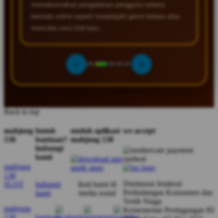
lebih cepat. Dengan mengikuti tips penggunaan yang
tersedia, kamu dapat menjelajahi berbagai macam
permainan seperti slot dan bingo dengan lebih mudah
dan menyenangkan.
‹
›
Back to top
mahjong
butuh
unduh aplikasi
we accept
138
bantuan?
mahjong 138
hubungi
kami
mahjong
138
Direktorat Jenderal
SLOT
hubungi
ikuti kami di
Perlindungan Konsumen dan
kami
media sosial
Tertib Niaga