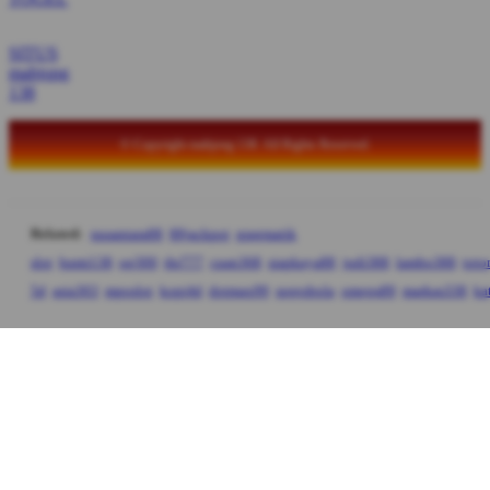
138
TOGEL
SITUS
mahjong
138
© Copyright mahjong 138. All Rights Reserved.
Related:
nusantara88
88jackpot
pragmatik
slot
bumi138
ug300
thr777
cuan368
siapkaya88
judi388
lambo388
tot
5d
asia303
mposlot
kopi4d
dotmax99
sugesbola
omega89
markas338
ka