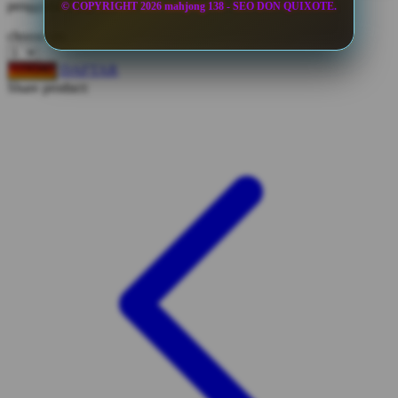
pengguna yang optimal.
© COPYRIGHT 2026 mahjong 138 - SEO DON QUIXOTE.
Squishmallows
choose qty
Starbooks
DAFTAR
LOGIN
Stick-O
Share product:
Stokke
Sudocrem
Sumimo
Sunnylife
Sun-Staches
Swimava
T
Tommee Tippee
Trunki
Tutti Bambini