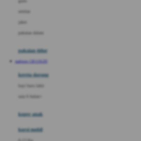
gaun
Dae Organics
setelan
Docare
jaket
Doona
pakaian dalam
Down To Earth
Drew
pakaian tidur
Dr. Brown's
mahjong 138 LOGIN
E
kereta dorong
ELC
bayi baru lahir
Ergobaby
usia 6 bulan+
Expert Care
koper anak
Ezyroller
kursi mobil
F
0-13 Kg