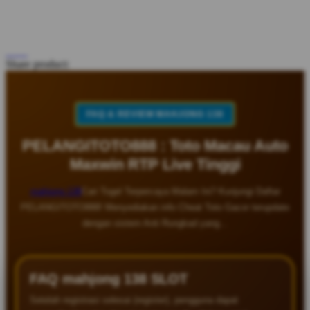
Share product:
FAQ & REVIEW MAHJONG 138
PELANGITOTO888 : Toto Macau Auto
Maxwin RTP Live Tinggi
mahjong 138
Cari Togel Terpercaya Malam Ini? Kunjungi Daftar
PELANGITOTO888! Menyediakan info Cheat Toto Gacor terupdate
dengan sistem Anti Rungkad yang...
FAQ mahjong 138 SLOT
Setelah registrasi selesai (register), pengguna dapat