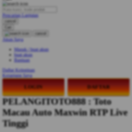
O
Pencarian Lanjutan
Oh Ma Grain
cancel
Okiedog
Cari
cancel
P
Akun Saya
Masuk / buat akun
Peachy
buat akun
Phil & Ted's
Bantuan
Philips Avent
Daftar Keinginan
Keranjang Saya
Pigeon
LOGIN
DAFTAR
Playgro
PELANGITOTO888 : Toto
Poled Global
Macau Auto Maxwin RTP Live
Ponycycle
Puma
Tinggi
Pureats