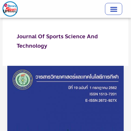
Skip
to
content
Journal Of Sports Science And
Technology
วารสาร
วิทยาศาสตร์
และ
เทคโนโลยี
การ
กีฬา