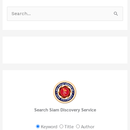
S
e
a
r
c
h
f
o
r
:
Search Siam Discovery Service
Keyword
Title
Author