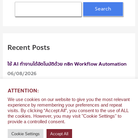
Recent Posts
ใช้ AI ทำงานได้อัตโนมัติด้วย n8n Workflow Automation
06/08/2026
ใช้ AI ทำงานได้อัตโนมัติด้วย n8n Workflow Automation
ATTENTION:
06/08/2026
We use cookies on our website to give you the most relevant
การวินิจฉัยและการจัดการรักษาเนื้องอกและมะเร็งช่องปาก
experience by remembering your preferences and repeat
visits. By clicking “Accept All”, you consent to the use of ALL
05/08/2026
the cookies. However, you may visit "Cookie Settings" to
provide a controlled consent.
Cookie Settings
Accept All