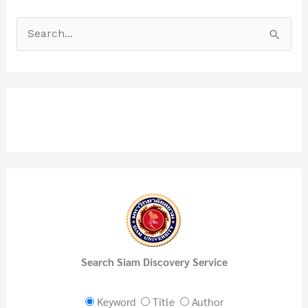
S
e
a
r
c
h
f
o
r
:
Search Siam Discovery Service
Keyword
Title
Author