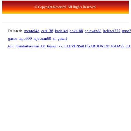
Related:
mentol4d
ceri138
kadal4d
hoki188
epicwin88
kelinci777
mpo
gacor
mpo999
rajacuan69
singasari
toto
bandartaruhan168
boswin77
ELEVENS4D
GARUDA138
RAJA99
K