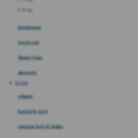
Felt So Sweet
0-36 Kg
Fisher Price
Flipper
gendongan
Friends Of Sally
travel cots
G
diaper bags
Gb
Geko
aksesoris
Graco
SLOT88
Gund
selimut
H
bantal & sprei
Habbie
Haenim
ranjang bayi & balita
Happy Horse