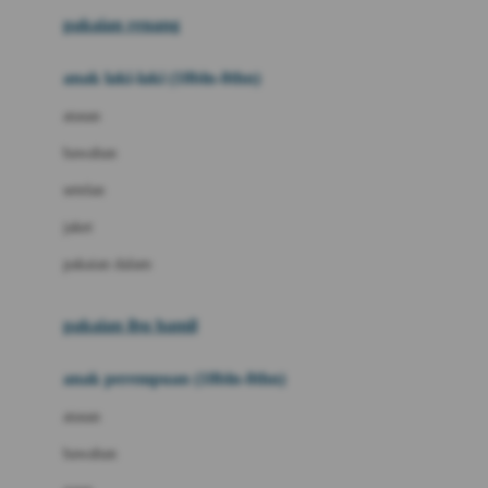
Buggygear
pakaian renang
Bumkins
anak laki-laki (18bln-8thn)
C
atasan
Cetaphil
bawahan
Chicco
setelan
Childlife
jaket
Clevamama
pakaian dalam
Cocolatte
Cottonseeds
pakaian ibu hamil
Cozy N Safe
anak perempuan (18bln-8thn)
Crane
atasan
Cybex
bawahan
D