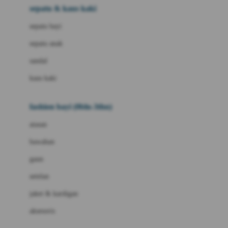
Beauty Barn
sepatu & kaus kaki
Bio Oil
sepatu bayi
Biolane
sepatu anak
Bite Fighters
sandal
Bizzi Growin
kaus kaki
Blackmores
fashion bayi (0bln-3thn)
Blooming Marvellous
atasan
Bonnels
bawahan
Bravado
gaun
Bruder
setelan
Brush Baby
jaket & kardigan
Buds Organics
aksesoris
Bugaboo