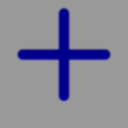
X
Xootz
Y
Yamatoya
Z
Zaxy
Zoggs
0-9
4Moms
59S