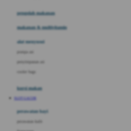
Joie
pengolah makanan
Joolz
Jujube
makanan & multivitamin
K
alat menyusui
Kiddycuts
pompa asi
Kumon
penyimpanan asi
L
cooler bags
Leapfrog
kursi makan
Leclerc
SLOT GACOR
Lee Vierra
Lillebaby
perawatan bayi
Little Bird Told Me
perawatan kulit
Little Miss Janis