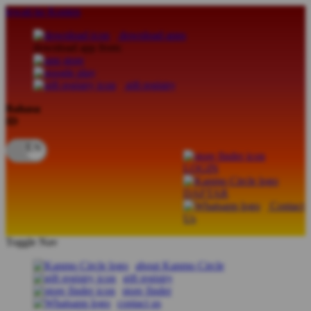
lewati ke Konten
download apps
download app from:
gift registry
Bahasa
ID
LOGIN
DAFTAR
Contact
Us
Toggle Nav
about Kanmo Circle
gift registry
store finder
contact us