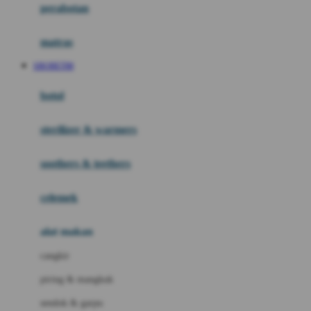
perabotan
Happy Tummy
Hauck
matras
Havaianas
SBOBET88
Hegen
botol
Hot Wheels
sterilizer & warmers
Hybrid
soothers & teethers
I
Inlacta DHA
celemek
Interlac
alat makan
Ivenet
cangkir
J
piring & mangkuk
Jack N Jill
sendok & garpu