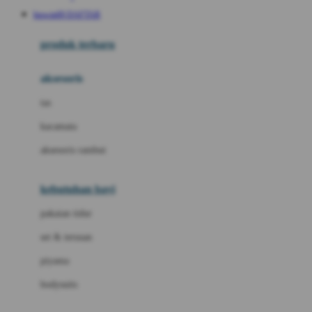
Awan
biowin69 DAFTAR
Azetabio
produk terbaru
B
aksesoris
Baabaasheepz
tas
Babiators
kacamata
Baby Dove
aksesoris rambut
Baby Jogger
Baby Rovega
kebutuhan bayi
Babybee
pakaian tidur
Banana Boat
set & terusan
Banz
piyama
Barbie
bodysuits
Beaba