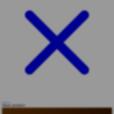
Share product: