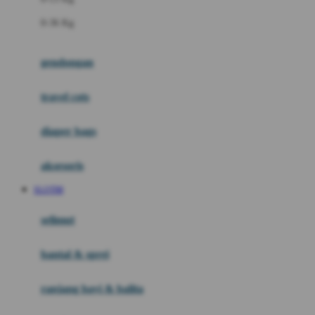
Felt So Sweet
0-36 Kg
Fisher Price
Flipper
gendongan
Friends Of Sally
travel cots
G
diaper bags
Gb
Geko
aksesoris
Graco
SLOT88
Gund
selimut
H
bantal & sprei
Habbie
Haenim
ranjang bayi & balita
Happy Horse