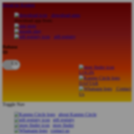
lewati ke Konten
download apps
download app from:
gift registry
Bahasa
ID
LOGIN
DAFTAR
Contact
Us
Toggle Nav
about Kanmo Circle
gift registry
store finder
contact us