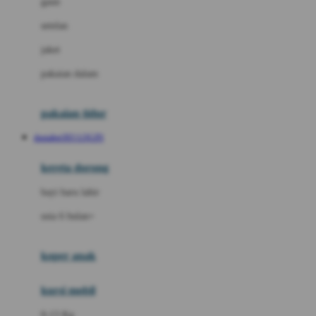
gaun
Dae Organics
setelan
Docare
jaket
Doona
pakaian dalam
Down To Earth
Drew
pakaian tidur
Dr. Brown's
duniabet303 LOGIN
E
kereta dorong
ELC
bayi baru lahir
Ergobaby
usia 6 bulan+
Expert Care
koper anak
Ezyroller
kursi mobil
F
0-13 Kg