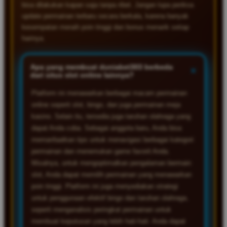
bisa dilakukan kapan saja tanpa ribet. Jangan lupa periksa
update permainan terbaru secara berkala, karena banyak
kesempatan meraih poin tinggi dan bonus menarik setiap
harinya.
Apa yang membuat duniabet303 berbeda
+
dari situs slot online lainnya?
Platform ini menawarkan berbagai macam permainan
online seperti slot, bingo, dan juga permainan meja
kasino. Selain itu, tersedia juga taruhan olahraga yang
dapat Anda coba. Sebagai anggota baru, Anda bisa
memanfaatkan tips untuk menavigasi berbagai kategori
permainan dan menemukan game favorit Anda.
Misalnya, untuk mengoptimalkan pengalaman bermain
slot, Anda dapat memilih permainan yang menawarkan
poin tinggi. Platform ini juga menyediakan strategi
untuk penggunaan efektif bingo dan taruhan olahraga,
seperti menganalisis peringkat permainan untuk
membuat keputusan yang lebih hati-hati. Anda dapat