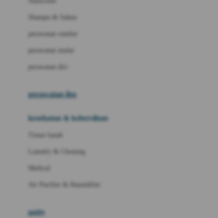
Sunscreen
London Taxi
Shampo & Sabun
Love To Dream
perawatan rambut
perawatan mulut
M
perawatan diri
Magformers
Mama's Choice
perawatan ibu
Mamas&Papas
kesehatan & kebersihan
Mamaway
Tissue basah
Maxi Cosi
Laundry & Cleaning
Megabloks
Medical
Micro
Air Purifier & Humidifier
MiDeer
Mimi & Lula
potty