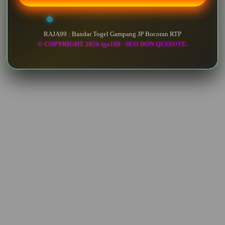
RAJA99 : Bandar Togel Gampang JP Bocoran RTP
© COPYRIGHT 2026 lgo188 - SEO DON QUIXOTE.