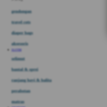
gendongan
travel cots
diaper bags
aksesoris
SLOT88
selimut
bantal & sprei
ranjang bayi & balita
perabotan
matras