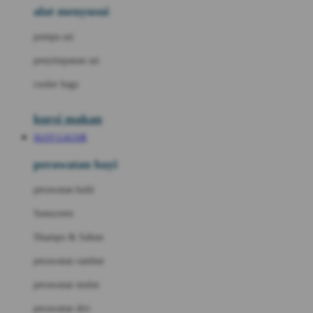
alat menyusui
pompa asi
penyimpanan asi
cooler bags
kursi makan
SLOT GACOR
perawatan bayi
perawatan kulit
Sunscreen
Shampo & Sabun
perawatan rambut
perawatan mulut
perawatan diri