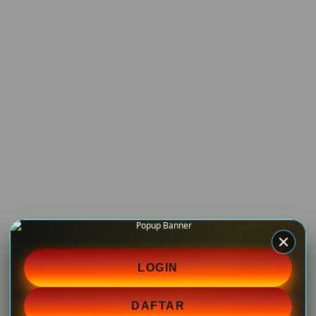
LOGIN
DAFTAR