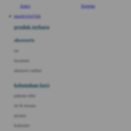
Asics
Aveeno
hehe303 DAFTAR
produk terbaru
aksesoris
tas
kacamata
aksesoris rambut
kebutuhan bayi
pakaian tidur
set & terusan
piyama
bodysuits