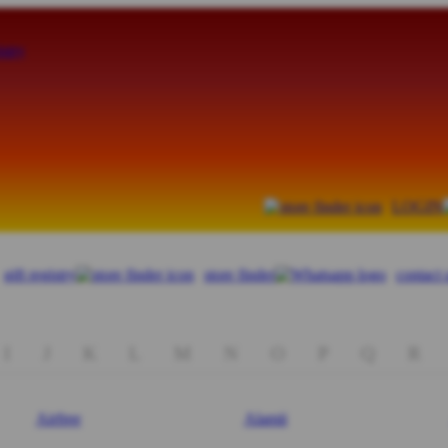
istry
LOGIN
gift registry
store finder
contact 
I
J
K
L
M
N
O
P
Q
R
Airfree
Alamii