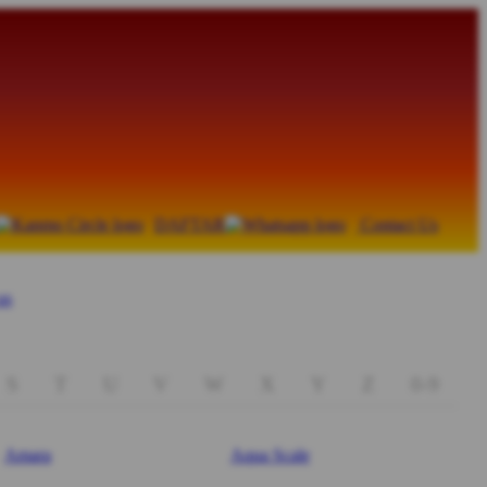
DAFTAR
Contact Us
us
S
T
U
V
W
X
Y
Z
0-9
Amara
Aqua Scale