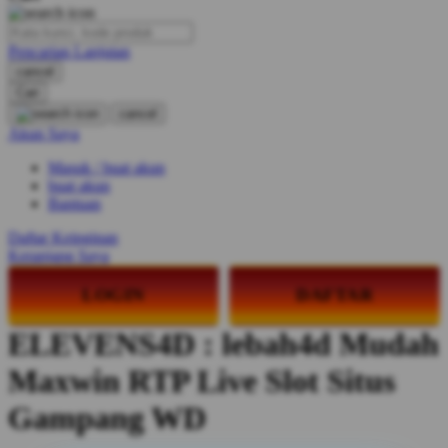
O
Pencarian Lanjutan
Oh Ma Grain
cancel
Okiedog
Cari
cancel
P
Akun Saya
Masuk / buat akun
Peachy
buat akun
Phil & Ted's
Bantuan
Philips Avent
Daftar Keinginan
Keranjang Saya
Pigeon
LOGIN
DAFTAR
Playgro
ELEVENS4D : lebah4d Mudah
Poled Global
Maxwin RTP Live Slot Situs
Ponycycle
Puma
Gampang WD
Pureats