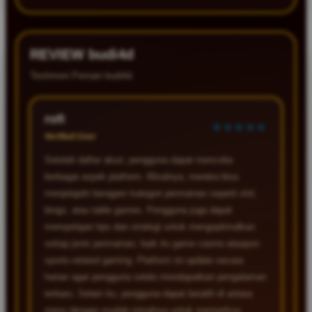
permainan yang menawarkan poin tinggi atau
menambah variasi hiburan dan peluang meraih poin
seperti slot, bingo, permainan meja, dan sports-related
mempelajari strategi efektif untuk bingo dan taruhan
tinggi setiap harinya.
gaming untuk para member dengan kemudahan dalam
olahraga, seperti menganalisis peringkat permainan
menjelajah kategori-kategori nya. Untuk meningkatkan
untuk membuat keputusan lebih hati-hati. Platform ini
REVIEW budi4d
pengalaman, platform ini menawarkan tips dan strategi
juga menyediakan sepuluh tips untuk mengelola akun
Testimoni Pemain budi4d.
untuk setiap jenis permainan. Misalnya untuk slot,
dengan aman, seperti beralih cepat antara kategori
kamu bisa memprioritaskan permainan yang memiliki
game kasino dan aktivitas terkait olahraga. Pengguna
poin tinggi atau mengikuti update terbaru untuk
bisa pula memanfaatkan pembaruan permainan terbaru
dina
menemukan game baru. Selain itu, platform ini juga
★★★★★
dan mengikuti tips agar proses deposit maupun
Verified User
menyediakan tips tentang cara mengelola akun secara
penarikan berjalan lebih cepat. Dengan tips penggunaan
efektif seperti beralih cepat antara casino games dan
Setelah register sebagai anggota, Anda langsung bisa
yang tersedia, eksplorasi berbagai permainan seperti
aktivitas olahraga, bahkan untuk deposit dan withdrawal
beralih antar kategori permainan dengan mudah. Mulai
slot dan bingo menjadi lebih mudah, membantu kamu
lebih cepat. Dengan menggunakan tips ini member
dari slot yang seru, bingo interaktif, roulette klasik,
memaksimalkan pengalaman bermain.
dapat memaksimalkan pengalaman mereka dalam
taruhan olahraga, kasino live berkualitas, hingga
menggunakan platform dan menjelajahi berbagai
berbagai permainan meja menarik tersedia dalam satu
macam permainan yang ditawarkan.
platform. Ada juga tips navigasi praktis dan fitur
manajemen akun sederhana agar pengalaman bermain
semakin nyaman. Nikmati deposit dan penarikan
cepat, lalu cek update pembaruan permainan terbaru
setiap minggu untuk raih poin tinggi!