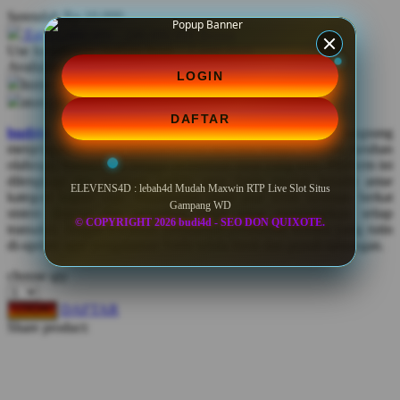
Serendah
Rp 10.000
Q
Earn
1.000.000
-
100.000.000
Bonus
Use Installment Options from
.
Laarn more
QV Baby
Available for :
LOGIN
home delivery
store pickup
R
DAFTAR
budi4d
Setelah register sebagai anggota, Anda bisa langsung
Real Shades
menjelajahi berbagai hiburan mulai dari slot, bingo, roulette, taruhan
olahraga, kasino live, hingga permainan meja yang seru. Platform ini
Red Castle
dilengkapi tips navigasi praktis agar Anda mudah beralih antar
ELEVENS4D : lebah4d Mudah Maxwin RTP Live Slot Situs
kategori kapan saja. Manajemen akun pun lebih nyaman berkat
Ribbon Madness
Gampang WD
sistem deposit dan penarikan cepat yang memudahkan setiap
© COPYRIGHT 2026 budi4d - SEO DON QUIXOTE.
transaksi. Jangan lewatkan pembaruan permainan terbaru yang rutin
S
di-update agar pengalaman Anda selalu fresh dan penuh tantangan.
Sebamed
choose qty
Silver Cross
DAFTAR
LOGIN
Share product:
Simply Idea
Skip Hop
Spectra