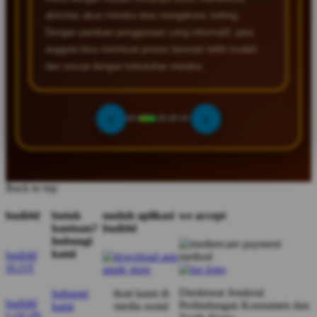
‹
›
Back to top
budi4d
butuh
unduh aplikasi
we accept
bantuan?
budi4d
hubungi
kami
budi4d
SLOT
Direktorat Jenderal
hubungi
ikuti kami di
budi4d
Perlindungan Konsumen dan
kami
media sosial
LOGIN
Tertib Niaga
Kementerian Perdagangan RI
bantuan
WhatsApp: +62 812 1021
LINK
dan faq
3625
budi4d