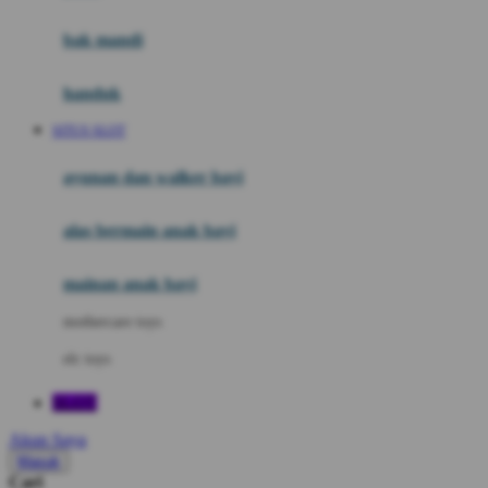
Mini Monkey
Moby
bak mandi
Momami
handuk
Mothercare
SITUS SLOT
Mustela
ayunan dan walker bayi
My Buddy Tag
My K
alas bermain anak bayi
N
mainan anak bayi
Naif
mothercare toys
Nike
elc toys
Nordic Natural
SLOT
Nuby
Akun Saya
Nuna
Masuk
Cari