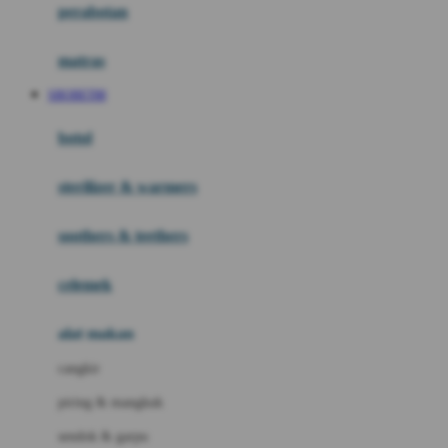
perabotan
Happy Tummy
Hauck
matras
Havaianas
SBOBET88
Hegen
botol
Hot Wheels
sterilizer & warmers
Hybrid
soothers & teethers
I
Inlacta DHA
celemek
Interlac
alat makan
Ivenet
cangkir
J
piring & mangkuk
Jack N Jill
sendok & garpu