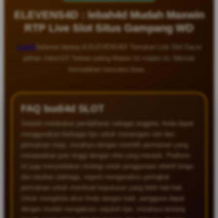
ELEVENS4D : lebah4d Mudah Maxwin
RTP Live Slot Situs Gampang WD
budi4d
Selamat datang di ELEVENS4D! Temukan Link Slot Gacor
pilihan Joker123 Terbaru paling Malam Ini malam ini. Nikmati
kemudahan transaksi lewa...
FAQ budi4d SLOT
Setelah melakukan pendaftaran sebagai anggota, Anda dapat
menggunakan berbagai tips untuk menavigasi slot dan
permainan meja, misalnya dengan memilih permainan yang
menawarkan poin tinggi dengan nilai yang menarik. Platform
ini juga menyediakan strategi untuk penggunaan efektif bingo
dan taruhan olahraga, seperti menganalisis peringkat
permainan untuk membuat keputusan yang lebih hati-hati.
Untuk mengelola akun Anda dengan baik, pengguna dapat
dengan mudah mengakses sepuluh tips, misalnya tentang