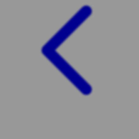
Squishmallows
Starbooks
Stick-O
Stokke
Sudocrem
Sumimo
Sunnylife
Sun-Staches
Swimava
T
Tommee Tippee
Trunki
Tutti Bambini