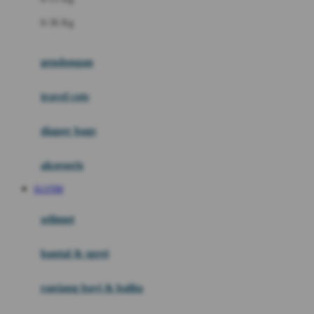
Felt So Sweet
0-36 Kg
Fisher Price
Flipper
gendongan
Friends Of Sally
travel cots
G
diaper bags
Gb
Geko
aksesoris
Graco
SLOT88
Gund
selimut
H
bantal & sprei
Habbie
Haenim
ranjang bayi & balita
Happy Horse