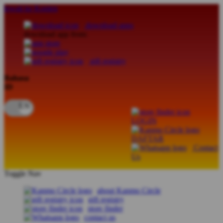
lewati ke Konten
download apps
download app from:
gift registry
Bahasa
ID
LOGIN
DAFTAR
Contact
Us
Toggle Nav
about Kanmo Circle
gift registry
store finder
contact us