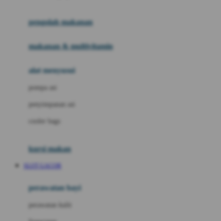
Joie
pengolah makanan
Joolz
Jujube
makanan & multivitamin
K
alat menyusui
Kiddycuts
pompa asi
Kumon
penyimpanan asi
L
cooler bags
Leapfrog
kursi makan
Leclerc
SLOT GACOR
Lee Vierra
Lillebaby
perawatan bayi
Little Bird Told Me
perawatan kulit
Little Miss Janis