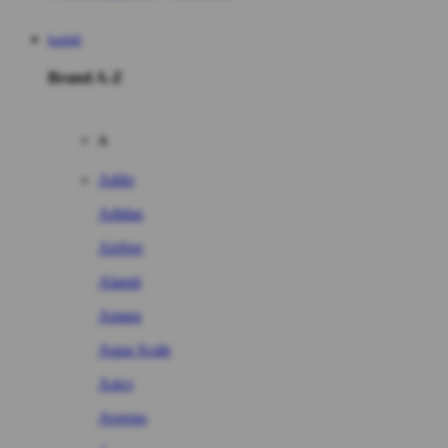
budi4d
Brand A-Z
A
Addo
Adidas
Airfree
Alamii
Amara
Aqua Scale
Asics
Aveeno