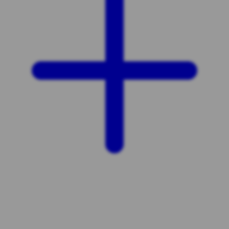
X
Xootz
Y
Yamatoya
Z
Zaxy
Zoggs
0-9
4Moms
59S