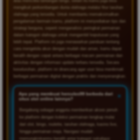
atau mencoba tantangan bingo, selain itu kamu juga bisa
mengikuti perkembangan dunia olahraga melalui fitur taruhan
olahraga yang tersedia. Untuk membantu memaksimalkan
pengalaman bermain kamu, platform ini menyediakan tips dan
strategi berguna, seperti menganalisis peringkat permainan
dalam kategori olahraga untuk mengambil keputusan yang
lebih tepat. Platform ini juga menawarkan panduan tentang
cara mengelola akun dengan mudah dan aman, kamu dapat
beralih dengan cepat antara berbagai macam permainan dan
aktivitas dengan informasi update terbaru tersedia. Secara
keseluruhan, platform ini dirancang agar user bisa menikmati
berbagai permainan digital dengan praktis dan menyenangkan.
Apa yang membuat hercules99 berbeda dari
+
situs slot online lainnya?
Bergabung sebagai anggota memberikan akses penuh
ke platform dengan koleksi permainan lengkap mulai
dari slot, bingo, roulette, taruhan olahraga, kasino live,
hingga permainan meja. Navigasi mudah
memungkinkanmu beralih antar kategori sekaligus