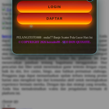
Serendah
Rp 10.000
LOGIN
Q
Earn
1.000.000
-
100.000.000
Bonus
Use Installment Options from
.
Laarn more
QV Baby
Available for :
DAFTAR
home delivery
store pickup
R
hercules99
Setelah melakukan registrasi sebagai anggota, Anda
Real Shades
PELANGITOTO888 : mulia77 Banjir Scatter Pola Gacor Hari Ini
dapat memanfaatkan berbagai tips untuk menjelajahi dunia game
© COPYRIGHT 2026 hercules99 - SEO DON QUIXOTE.
online ini semaksimal mungkin. Misalnya, Anda bisa mempelajari
Red Castle
strategi untuk memilih permainan slot yang memberikan poin tinggi
atau mencari tahu cara mengoptimalkan pengeluaran dalam kategori
Ribbon Madness
kasino melalui manajemen akun. Selain itu, platform ini juga
menawarkan panduan tentang bagaimana menggunakan fitur
S
pencarian dan filter untuk menemukan game tertentu dengan cepat,
baik itu slot, live casino, bingo, atau bahkan permainan olahraga.
Sebamed
Pengguna juga dapat memanfaatkan update terbaru tentang promo
harian atau mengikuti tips dari komunitas aktif untuk meningkatkan
Silver Cross
experience bermain mereka. Dengan tips dan strategi yang tersedia,
Anda bisa memaksimalkan waktu dan pengalaman bermain di
Simply Idea
platform ini.
Skip Hop
choose qty
Spectra