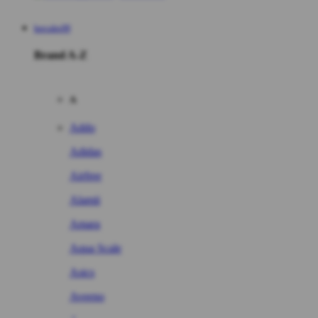
hercules99
Brand A-Z
A
Addo
Adidas
Airfree
Alamii
Amara
Aqua Scale
Asics
Aveeno