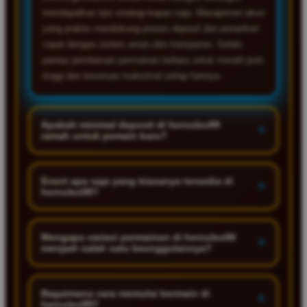
mendapatkan tips strategi kapan saja. Manajemen akun
yang praktis mendukung proses deposit dan penarikan
cepat dengan sistem aman dan transparan. Selalu
pantau pembaruan permainan terbaru untuk meraih poin
tinggi dan keseruan maksimal setiap harinya.
Apakah minimal deposit di hercules99
+
ramah untuk pemain baru?
Setelah berhasil daftar sebagai anggota, Anda dapat
menggunakan tips untuk menavigasi berbagai
Event apa saja yang biasanya tersedia di
+
hercules99?
permainan, misalnya memilih permainan slot atau meja
yang menawarkan poin tinggi. Platform ini juga
Setelah register sebagai anggota, kamu langsung bisa
menyediakan strategi untuk penggunaan efektif dalam
menikmati beragam hiburan mulai dari slot, bingo,
Mengapa variasi permainan di hercules99
bingo dan taruhan olahraga, seperti menganalisis
+
menjadi salah satu keunggulannya?
roulette, taruhan olahraga, kasino live, hingga
peringkat permainan untuk membuat keputusan yang
permainan meja. Gunakan tips navigasi yang tersedia
lebih hati-hati. Selain itu, Anda dapat dengan mudah
Setelah daftar akun, Anda bisa menggunakan tips untuk
untuk beralih antar kategori dengan mudah serta
mengelola akun Anda, misalnya dengan beralih cepat
menavigasi berbagai game seperti slot dan table games
Bagaimana cara memulai bermain di
manajemen akun yang praktis. Proses deposit dan
+
antara kategori kasino dan aktivitas olahraga melalui
hercules99?
agar pengalaman jauh lebih baik, misalnya dengan