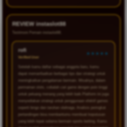
untuk permainan dan mengikuti tips pengelolaan
permainan meja. Selain itu, platform ini menyediakan
Anda secara efektif, seperti beralih antara aktivitas
berbagai macam permainan, seperti kasino online, slots
deposit dan penarikan untuk proses yang lebih cepat.
tips untuk penggunaan efektif pada berbagai kategori
casino dan olahraga dengan cepat dan aman. Selain
digital, bingo, games meja, dan bahkan taruhan
Dengan memanfaatkan tips-tips ini, kamu dapat
termasuk judi olahraga, dengan contohnya seperti
itu, pengguna dapat membaca informasi terbaru tentang
olahraga. Setelah mendaftar, Anda bisa mengakses tips
membuat pengalaman bermain game di platform ini
menganalisis peringkat permainan untuk membuat
REVIEW instaslot88
update permainan, tips deposit dan withdrawal yang
untuk menavigasi permainan sesuai minat Anda,
lebih menyenangkan dan memuaskan.
keputusan lebih strategis. Pengguna pun dapat dengan
lebih cepat, atau bahkan mempelajari cara
Testimoni Pemain instaslot88.
misalnya dengan memilih permainan yang memiliki poin
mudah mengakses sepuluh tips tentang pengelolaan
memaksimalkan pengalaman bermain mereka dalam
tinggi atau memanfaatkan strategi untuk membuat
akun, seperti beralih cepat antara kategori permainan
setiap kategori permainan melalui panduan pengguna
keputusan lebih bijak dalam bingo atau taruhan
kasino dan aktivitas olahraga. Tips-tips lainnya
dina
yang mudah dipahami.
olahraga. Pengguna juga bisa mempelajari sepuluh cara
★★★★★
membantu mempermudah proses deposit dan
Verified User
untuk mengelola akun dengan mudah, seperti beralih
penarikan yang lebih cepat, serta memberikan
cepat di antara kategori permainan kasino dan aktivitas
Setelah register sebagai anggota, kamu akan
rekomendasi untuk menikmati promosi gratis atau poin
terkait olahraga serta panduan untuk transaksi deposit
menemukan tips navigasi untuk eksplorasi platform
bonus. Dengan mempelajari tips ini, pengguna dapat
dan withdrawal. Platform ini menyediakan fitur-fitur yang
mulai dari slot, bingo, roulette, hingga taruhan
menjelajahi berbagai pilihan permainan dengan cara
membantu Anda memaksimalkan pengalaman, seperti
olahraga, kasino live, dan permainan meja. Manajemen
yang lebih menyenangkan dan sesuai dengan
memeriksa pembaruan permainan terbaru atau
kebutuhan mereka, seperti fokus pada kategori favorit
akun lebih praktis dengan deposit dan penarikan cepat
menggunakan tips untuk menemukan daftar permainan
atau mencoba tipe permainan baru.
yang bisa diakses kapan saja. Kamu juga bisa beralih
yang sedang populer hari ini.
antar kategori untuk menemukan update permainan
terbaru sesuai minat. Dengan sistem poin tinggi, kamu
bisa memantau perkembangan dan menikmati sesi