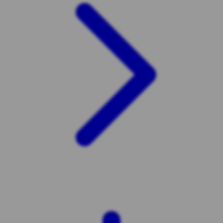
Twistshake
TY Toys
U
V
Veja
Vitaflow
Vtech
W
Waterland
Wellness