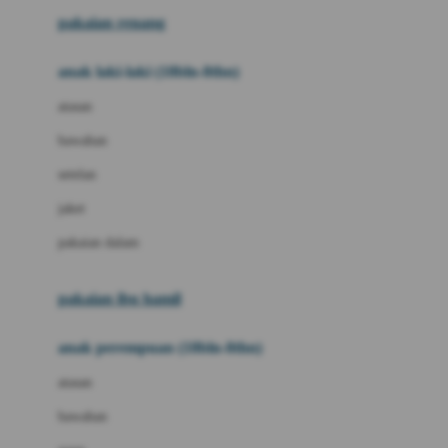
Buggygear
pakaian renang
Bumkins
anak laki-laki (18bln-8thn)
C
atasan
Cetaphil
bawahan
Chicco
setelan
Childlife
jaket
Clevamama
pakaian dalam
Cocolatte
Cottonseeds
pakaian ibu hamil
Cozy N Safe
anak perempuan (18bln-8thn)
Crane
atasan
Cybex
bawahan
D