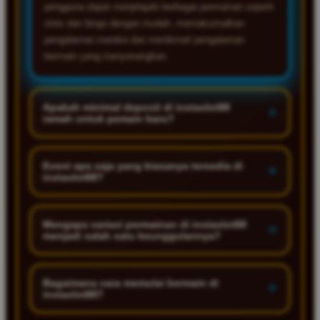
pengguna dapat menjelajahi berbagai permainan seperti
slots dan bingo dengan mudah, memaksimalkan
pengalaman mereka dan menikmati pengalaman
bermain yang menyenangkan.
Apakah minimal deposit di instaslot88
+
ramah untuk pemain baru?
Setelah mengdaftar atau register sebagai anggota baru,
kamu dapat menggunakan berbagai tips dan strategi
Event apa saja yang biasanya tersedia di
+
instaslot88?
untuk menjelajahi dunia pertaruhan digital secara
efektif. Misalnya, kamu bisa memilih permainan kasino
Setelah mendaftar, Anda dapat menggunakan tips untuk
online seperti slot yang menawarkan poin tinggi dan
menavigasi berbagai macam game seperti digital slots,
Mengapa variasi permainan di instaslot88
mempelajari strategi bermain bingo serta taruhan
+
menjadi salah satu keunggulannya?
bingo, table games, dan sports-related gaming. Sebagai
olahraga agar lebih bermodal dasar. Selain itu, platform
contoh, Anda bisa memilih game yang menawarkan
ini menyediakan panduan tentang cara mengelola akun
Setelah mengregister dan menjadi member, Anda dapat
poin tinggi atau mempelajari strategi efektif untuk
dengan cepat dan mudah, seperti beralih antara
memanfaatkan tips untuk menavigasi berbagai
Bagaimana cara memulai bermain di
penggunaan bingo dan taruhan olahraga, misalnya
+
kategori permainan kasino dan olahraga dengan cara
instaslot88?
permainan, misalnya mencoba permainan baru seperti
dengan menganalisis peringkat permainan. Platform ini
yang aman. Kamu juga dapat mengecek update terbaru
slot dan bingo, atau mempelajari strategi dalam
juga menyediakan sepuluh tips untuk mengelola akun
Platform ini memudahkan Anda untuk mencoba