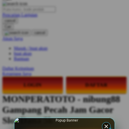
O
Pencarian Lanjutan
Oh Ma Grain
cancel
Okiedog
Cari
cancel
P
Akun Saya
Masuk / buat akun
Peachy
buat akun
Phil & Ted's
Bantuan
Philips Avent
Daftar Keinginan
Keranjang Saya
Pigeon
LOGIN
DAFTAR
Playgro
MONPERATOTO - nibung88
Poled Global
Gampang Pecah Jam Gacor
Ponycycle
Puma
Slot Dana 5k
Pureats