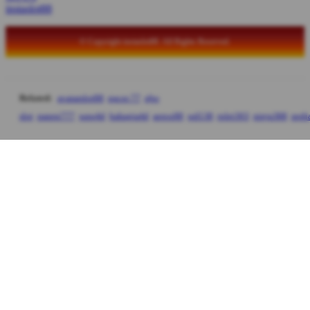
slot
panen777
waw4d
bahagia4d
aerox88
wd138
rolet303
ninja388
pedi