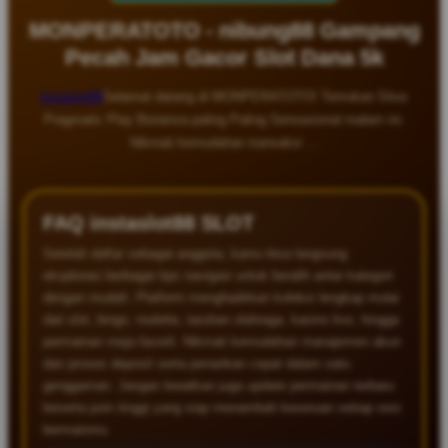
MONPERATOTO - nibung88 Gampang
Pecah Jam Gacor Slot Dana 5k
instaslot88
Selamat datang di MONPERATOTO! Temukan Situs
Pragmatic Play Bonanza paling Paling Sensasional malam ini.
Nikmati kemudahan transaksi ...
FAQ instaslot88 SLOT
Setelah daftar sebagai anggota, kamu bisa langsung
eksplorasi berbagai tips navigasi untuk beralih antar kategori
dengan mudah. Platform menghadirkan koleksi lengkap mulai
dari slot, bingo, roulette, taruhan olahraga, kasino live, hingga
permainan meja favorit. Nikmati kemudahan manajemen akun
dan proses deposit serta penarikan cepat dalam satu
genggaman. Jangan lewatkan juga update permainan terbaru
beserta poin tinggi yang siap menambah keseruan setiap sesi
bermainmu.