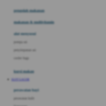
Joie
pengolah makanan
Joolz
Jujube
makanan & multivitamin
K
alat menyusui
Kiddycuts
pompa asi
Kumon
penyimpanan asi
L
cooler bags
Leapfrog
kursi makan
Leclerc
SLOT GACOR
Lee Vierra
Lillebaby
perawatan bayi
Little Bird Told Me
perawatan kulit
Little Miss Janis