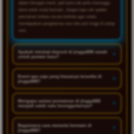
dalam hitungan menit, jadi kamu tak perlu menunggu
lama untuk mulai bermain. Jangan lupa cek update
permainan terbaru secara berkala agar selalu
mendapatkan pengalaman seru dan poin tinggi di setiap
sesi.
Apakah minimal deposit di jingga888 ramah
+
untuk pemain baru?
Setelah kamu mendaftar sebagai member, platform ini
menawarkan berbagai tips dan strategi untuk
Event apa saja yang biasanya tersedia di
+
jingga888?
meningkatkan pengalaman bermainmu. Contohnya,
kamu dapat belajar cara memilih permainan slot
Setelah mendaftar sebagai anggota, Anda dapat
tertentu berdasarkan poin yang ditawarkan atau melihat
menggunakan tips dan strategi untuk menavigasi
Mengapa variasi permainan di jingga888
peringkat pertandingan olahraga untuk membuat
+
menjadi salah satu keunggulannya?
berbagai permainan tersedia, misalnya, memilih mesin
keputusan taruhan yang lebih tepat. Untuk
slot gratis yang menawarkan poin tinggi atau mencoba
memanfaatkan fitur-fitur platform secara maksimal,
Setelah mendaftar sebagai anggota, kamu dapat
permainan meja baru secara trial. Platform ini
kamu bisa mempelajari cara beralih cepat antara
menggunakan tips untuk menavigasi berbagai macam
Bagaimana cara memulai bermain di
menyediakan panduan untuk penggunaan efektif bingo
+
kategori permainan kasino dan aktivitas olahraga, serta
jingga888?
permainan seperti slot, bingo, dan permainan meja
dan taruhan olahraga, seperti menganalisis peringkat