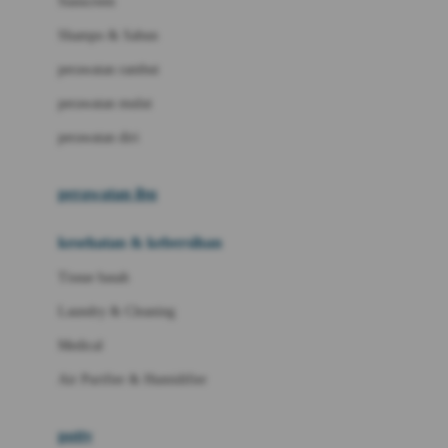
Sunscreen
London Taxi
Shampo & Sabun
Love To Dream
perawatan rambut
perawatan mulut
M
perawatan diri
Magformers
Mama's Choice
perawatan ibu
Mamas&Papas
kesehatan & kebersihan
Mamaway
Tissue basah
Maxi Cosi
Laundry & Cleaning
Megabloks
Medical
Micro
Air Purifier & Humidifier
MiDeer
Mimi & Lula
potty