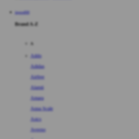
jingga888
Brand A-Z
A
Addo
Adidas
Airfree
Alamii
Amara
Aqua Scale
Asics
Aveeno