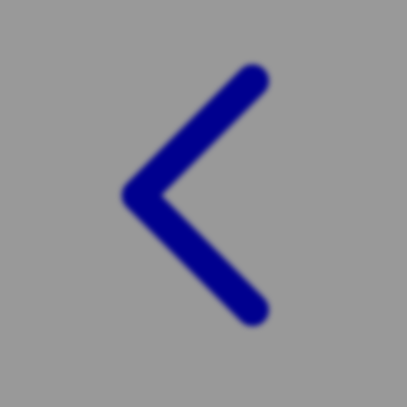
Squishmallows
Starbooks
Stick-O
Stokke
Sudocrem
Sumimo
Sunnylife
Sun-Staches
Swimava
T
Tommee Tippee
Trunki
Tutti Bambini