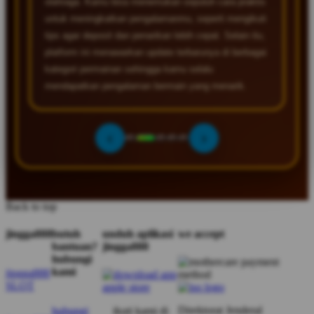
tepat! Selain itu, Anda dapat mempelajari cara
mengelola akun dengan mudah seperti beralih cepat
antara kasino and sports, serta mengakses informasi
mengenai aktivitas dengan aman. Jika ingin mencoba
versi mobile, platform ini menawarkan tips dan strategi
praktis untuk pengguna di smartphone dan desktop.
‹
›
Back to top
jingga888
butuh
unduh aplikasi
we accept
bantuan?
jingga888
hubungi
kami
jingga888
SLOT
Direktorat Jenderal
hubungi
ikuti kami di