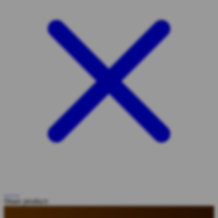
Share product: