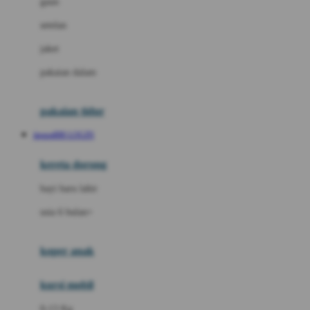
gaun
Dae Organics
setelan
Docare
jaket
Doona
pakaian dalam
Down To Earth
Drew
pakaian tidur
Dr. Brown's
jingga888 LOGIN
E
kereta dorong
ELC
bayi baru lahir
Ergobaby
usia 6 bulan+
Expert Care
koper anak
Ezyroller
kursi mobil
F
0-13 Kg