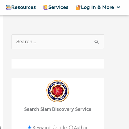
Resources
Services
Log in & More
S
e
a
r
c
h
f
Search Siam Discovery Service
o
r
Keyword
Title
Author
วย