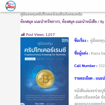
Skip
to
คู่มือลงทุนคริปโทเคอร์เรนซีฉบับครบครัน
content
ห้องสมุด แนะนำทรัพยากร
,
ห้องสมุด แนะนำหนังสือ
/ By
Post Views:
1,017
ชื่อเรื่อง
:
คู่มือลงท
ชื่อผู้แต่ง
:
Kiana Da
Call Number
:
332
รายละเอียด : แนะน
หนังสือเล่มจะช่วยปูพ
เนื้อหาเชิงเทคนิค ข
จะออกแบบกลยุทธ์กา