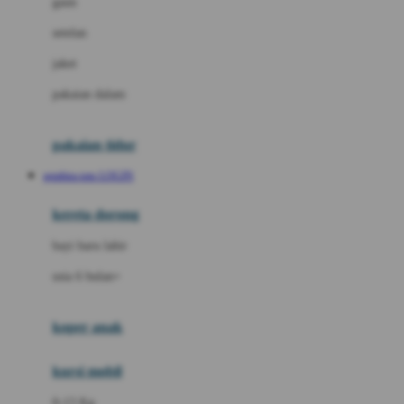
gaun
Dae Organics
setelan
Docare
jaket
Doona
pakaian dalam
Down To Earth
Drew
pakaian tidur
Dr. Brown's
gembira toto LOGIN
E
kereta dorong
ELC
bayi baru lahir
Ergobaby
usia 6 bulan+
Expert Care
koper anak
Ezyroller
kursi mobil
F
0-13 Kg