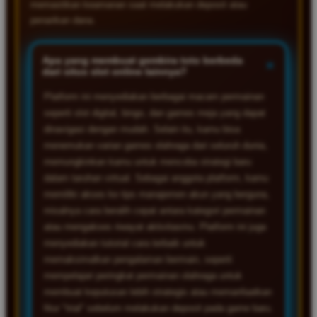
memastikan keamanan saat melakukan deposit atau
penarikan dana.
Apa yang membuat gembira toto berbeda
+
dari situs slot online lainnya?
Platform ini menyediakan berbagai macam permainan
seperti slot digital, bingo, dan games meja yang dapat
dinavigasi dengan mudah. Selain itu, kamu bisa
menemukan varian games olahraga dari seluruh dunia,
memungkinkan kamu untuk mencoba strategi baru
dalam taruhan virtual. Sebagai anggota platform, kamu
memiliki akses ke tips manajemen akun yang berguna,
misalnya cara beralih cepat antara kategori permainan
atau mengakses riwayat aktivitasmu. Platform ini juga
menyediakan tutorial cara terbaik untuk
memaksimalkan pengalaman bermain, seperti
mempelajari peringkat permainan olahraga untuk
membuat keputusan lebih strategis atau memanfaatkan
fitur "trial" sebelum melakukan deposit pada game baru.