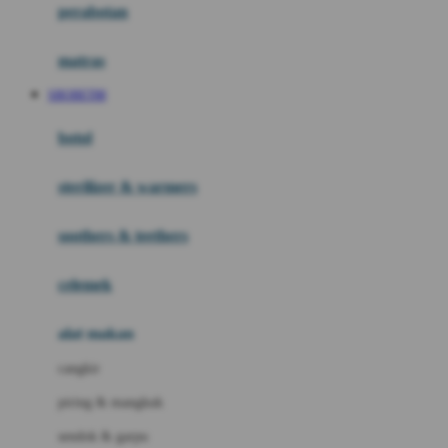
perabotan
Happy Tummy
Hauck
matras
Havaianas
SBOBET88
Hegen
botol
Hot Wheels
sterilizer & warmers
Hybrid
soothers & teethers
I
Inlacta DHA
celemek
Interlac
alat makan
Ivenet
cangkir
J
piring & mangkuk
Jack N Jill
sendok & garpu