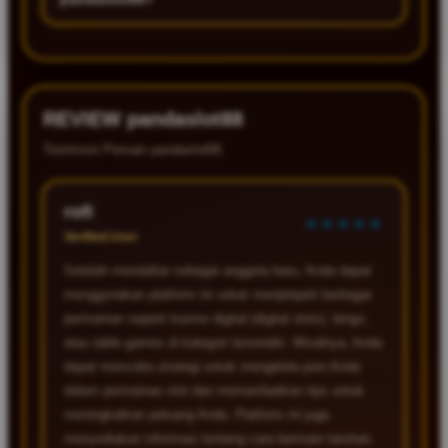
gratis, promosi menarik, cara mendaftar (register), dan
Anda juga dapat belajar tips seputar deposit dan
maksimal. Misalnya, Anda dapat mempelajari cara
tips untuk memaksimalkan poin yang anda hasilkan.
Platform ini menyediakan beragam pilihan permainan
penarikan, cara melakukan pembaruan permainan
memilih permainan kasino yang memberikan poin tinggi
Untuk pengalaman bermain yang tak terlupakan, carilah
untuk anggota baru dan setia, seperti mesin slot digital,
terbaru atau mempelajari cara menggunakan aplikasi
atau menggunakan tips untuk mengelola akun, seperti
sepuluh tips terbaru untuk mengelola aktivitas Anda,
bingo, dan berbagai jenis games meja. Selain itu,
secara optimal di perangkat desktop maupun mobile
beralih cepat antara kategori seperti meja games, slot,
seperti metode deposit dan penarikan yang cepat dan
terdapat kategori taruhan olahraga untuk penggemar
Anda. Dengan tips dan strategi yang tersedia,
sports, dan bingo. Selain itu, platform ini menyediakan
REVIEW pandaslot88
aman. Selain itu, pelajari strategi tentang cara beralih
olahraga Indonesia, seperti sepak bola atau basket.
menjelajahi permainan seperti slot atau bingo akan lebih
informasi terkini mengenai permainan baru dan update
antara permainan kasino, bingo, atau taruhan olahraga
Testimoni Pemain pandaslot88.
Untuk memaksimalkan pengalaman bermain, platform
mudah dan menyenangkan.
terbaru agar pengalaman Anda tetap menarik. Bagi
agar dapat menikmati berbagai pilihan yang tersedia
ini menawarkan tips dan strategi, misalnya,
pecinta olahraga, platform ini menyajikan strategi untuk
dalam satu platform.
menganalisis peringkat permainan untuk keputusan
menganalisis peringkat permainan dan membuat
dina
yang lebih tepat dalam game taruhan olahraga.
★★★★★
keputusan yang lebih bijaksana saat bertaruh. Dengan
Verified User
Pengguna juga dapat mengakses sepuluh cara untuk
tips dan strategi di sini, Anda dapat menavigasi
mengelola akun secara efektif, termasuk cara beralih
Setelah mendaftar sebagai anggota, kamu dapat
platform dengan mudah, membuat pengalaman bermain
cepat antara kasino dan kategori olahraga. Dengan fitur-
menggunakan berbagai tips untuk menavigasi dan
slot, meja games, bingo, atau sports semakin
fitur intuitif serta pembaruan permainan terbaru, anggota
memaksimalkan pengalaman kamu dalam platform ini.
menyenangkan.
dapat dengan mudah menavigasi platform ini dan
Misalnya, kamu bisa memilih permainan slot yang
mengoptimalkan pengalaman bermain mereka secara
menawarkan poin tinggi, atau memperdalam strategi
online.
taruhan olahraga dengan memeriksa peringkat
permainan. Platform ini juga menyediakan tips untuk
pengelolaan akun seperti beralih cepat antar permainan