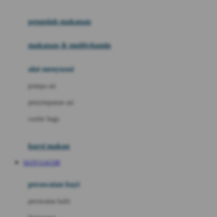
Joie
pengolah makanan
Joolz
Jujube
makanan & multivitamin
K
alat menyusui
Kiddycuts
pompa asi
Kumon
penyimpanan asi
L
cooler bags
Leapfrog
kursi makan
Leclerc
SLOT GACOR
Lee Vierra
Lillebaby
perawatan bayi
Little Bird Told Me
perawatan kulit
Little Miss Janis