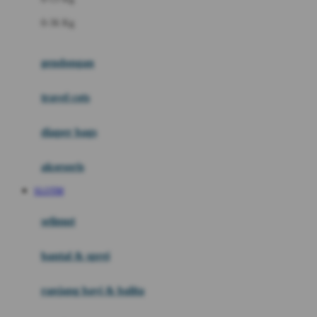
Felt So Sweet
0-36 Kg
Fisher Price
Flipper
gendongan
Friends Of Sally
travel cots
G
diaper bags
Gb
Geko
aksesoris
Graco
SLOT88
Gund
selimut
H
bantal & sprei
Habbie
Haenim
ranjang bayi & balita
Happy Horse