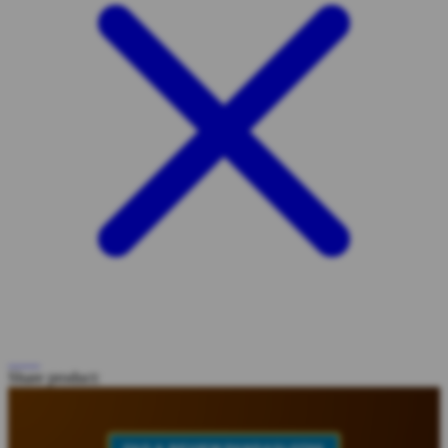
Share product: