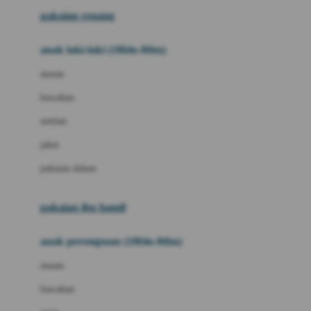
Buggygear
pakaian renang
Bumkins
anak laki-laki (18bln-8thn)
C
atasan
Cetaphil
bawahan
Chicco
setelan
Childlife
jaket
Clevamama
pakaian dalam
Cocolatte
Cottonseeds
pakaian ibu hamil
Cozy N Safe
anak perempuan (18bln-8thn)
Crane
atasan
Cybex
bawahan
D