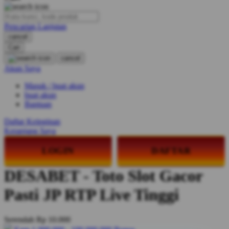
O
Pencarian Lanjutan
Oh Ma Grain
cancel
Okiedog
Cari
cancel
P
Akun Saya
Masuk / buat akun
Peachy
buat akun
Phil & Ted's
Bantuan
Philips Avent
Daftar Keinginan
Keranjang Saya
Pigeon
LOGIN
DAFTAR
Playgro
DESABET - Toto Slot Gacor
Poled Global
Pasti JP RTP Live Tinggi
Ponycycle
Puma
Serendah
Rp 10.000
Pureats