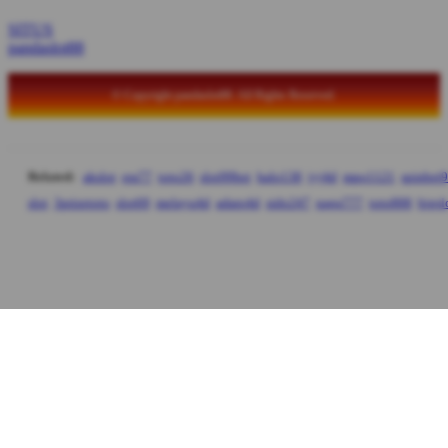
SITUS
pandaslot88
© Copyright pandaslot88. All Rights Reserved.
Related:
akslot
era77
toto26
slot99bet
halo138
jyj4d
mpo1121
spinbet
slot
3prizetoto
slot69
melayu4d
adaro4d
sido247
naga777
toto888
bigsl