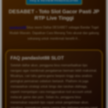
FAQ & REVIEW PANDASLOT88
DESABET - Toto Slot Gacor Pasti JP
RTP Live Tinggi
pandaslot88
Situs resmi Daftar DESABET sebagai Bandar Togel
Mudah Maxwin. Dapatkan Cara Menang Toto akurat dan gabung
sekarang untuk menikmati benefit A...
FAQ pandaslot88 SLOT
Setelah daftar akun, pengguna bisa memanfaatkan tips
navigasi agar menikmati pengalaman bermain lebih maksimal.
Misalnya, cari tahu game-game berpoin tinggi atau analisis
peringkat permainan sebelum bertaruh. Platform ini juga
menawarkan strategi untuk bingo dan taruhan olahraga,
seperti mempelajari cara menggunakan tool account untuk
melacak game dan poin. Selain itu, pengguna bisa
menemukan sepuluh tips cepat untuk pengelolaan akun,
misalnya, mengakses game casino dan olahraga secara cepat