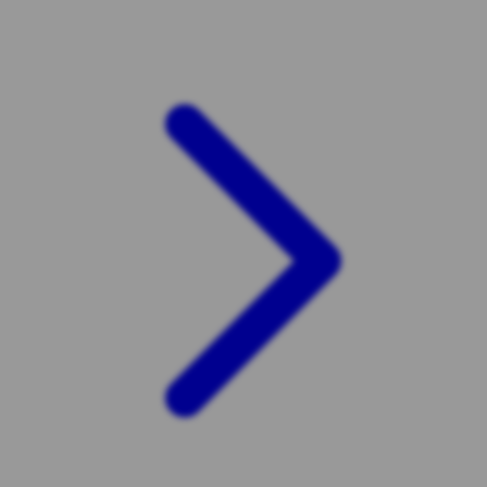
Twistshake
TY Toys
U
V
Veja
Vitaflow
Vtech
W
Waterland
Wellness