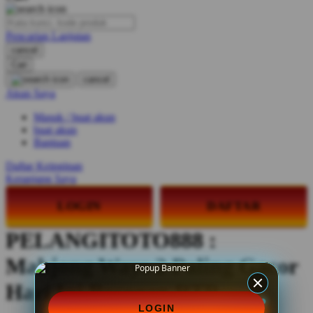
O
Pencarian Lanjutan
Oh Ma Grain
cancel
Okiedog
Cari
cancel
P
Akun Saya
Masuk / buat akun
Peachy
buat akun
Phil & Ted's
Bantuan
Philips Avent
Daftar Keinginan
Keranjang Saya
Pigeon
LOGIN
DAFTAR
Playgro
PELANGITOTO888 :
Poled Global
Mahjong Ways 2 Paling Gacor
Ponycycle
Puma
Hari Ini Bocoran RTP
Pureats
LOGIN