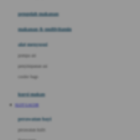
Joie
pengolah makanan
Joolz
Jujube
makanan & multivitamin
K
alat menyusui
Kiddycuts
pompa asi
Kumon
penyimpanan asi
L
cooler bags
Leapfrog
kursi makan
Leclerc
SLOT GACOR
Lee Vierra
Lillebaby
perawatan bayi
Little Bird Told Me
perawatan kulit
Little Miss Janis