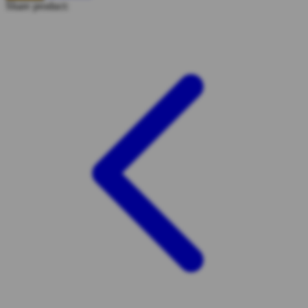
Share product:
Squishmallows
Starbooks
Stick-O
Stokke
Sudocrem
Sumimo
Sunnylife
Sun-Staches
Swimava
T
Tommee Tippee
Trunki
Tutti Bambini