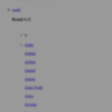
sikat88
Brand A-Z
A
Addo
Adidas
Airfree
Alamii
Amara
Aqua Scale
Asics
Aveeno