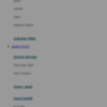
gaun
Dae Organics
setelan
Docare
jaket
Doona
pakaian dalam
Down To Earth
Drew
pakaian tidur
Dr. Brown's
sikat88 LOGIN
E
kereta dorong
ELC
bayi baru lahir
Ergobaby
usia 6 bulan+
Expert Care
koper anak
Ezyroller
kursi mobil
F
0-13 Kg