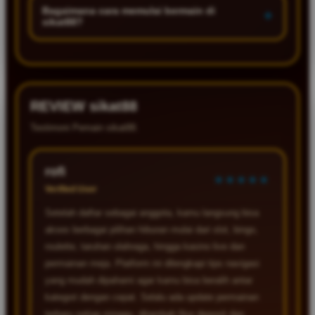
Setiap pengguna dapat mengakses sepuluh tips untuk
menjelajahi berbagai permainan mulai dari slot, bingo,
Bagaimana cara memulai bermain di
bingo dan taruhan olahraga secara efektif, seperti
+
mengelola akunnya, misal dengan cepat beralih antara
sikat88?
roulette, taruhan olahraga, kasino live, hingga
menganalisis peringkat permainan untuk membuat
kategori like casino games atau sports activities,
permainan meja dalam satu platform yang mudah
keputusan lebih cermat. Untuk mengelola akun kamu
Setelah kamu register sebagai anggota, kamu bisa
sambil tetap memastikan keamanan akun. Pelajari cara
diakses. Kami menyediakan tips navigasi praktis agar
dengan baik, platform ini pun punya sepuluh tips,
menggunakan tips-tips yang ada untuk menjelajahi
menggunakan fitur update permainan terbaru, dan tips
kamu bisa beralih antar kategori dengan cepat hanya
seperti beralih cepat antara kategori game casino atau
berbagai macam permainan seperti slot, roulette digital,
untuk deposit dan penarikan yang lebih cepat agar
dalam beberapa klik. Untuk manajemen akun, sistem
aktivitas terkait olahraga. Jangan lupa, kamu juga bisa
bingo, atau bahkan taruhan olahraga. Misalnya, kamu
pengalaman Anda semakin lancar
deposit dan penarikan cepat siap membantu
REVIEW sikat88
menerapkan strategi untuk akses game mobile dan
bisa memilih permainan dengan poin tinggi, atau
transaksimu berjalan lancar setiap saat. Jangan lupa
desktop, misalnya dengan menautkan akunmu untuk
Testimoni Pemain sikat88.
mempelajari strategi untuk bingo dan taruhan olahraga.
cek update permainan terbaru secara rutin agar tidak
melacak poin dan kemajuan permainan. Secara
Platform ini juga memberimu akses ke sepuluh tips
ketinggalan kesempatan meraih poin tinggi dari
keseluruhan, platform ini bertujuan bantu kamu
tentang cara mengelola akunmu dengan mudah, seperti
berbagai acara menarik.
memahami platform dengan baik dan menciptakan
dina
berganti antar kategori permainan kasino dan olahraga
pengalaman bermain yang lebih mudah dan
secara cepat, serta panduan penggunaan yang aman
Verified User
menyenangkan bagi para anggota baru dan lama.
dan terpercaya. Selain itu, kamu bisa mendapatkan
pembaruan terbaru tentang permainan, atau mengikuti
tips untuk deposit dan penarikan yang lebih cepat.