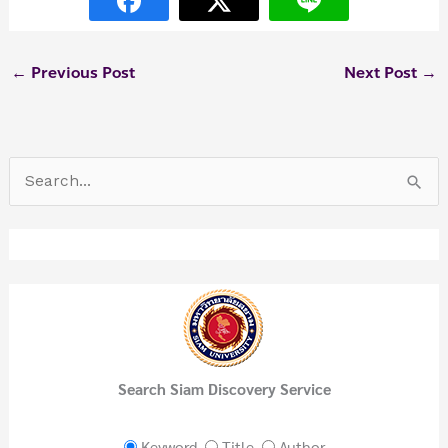
←
Previous Post
Next Post
→
S
e
a
r
c
h
f
Search Siam Discovery Service
o
r
Keyword
Title
Author