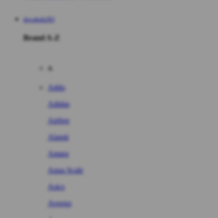
dewahoki303
Brand A-Z
A
Addo
Adidas
Airfree
Alamii
Amara
Aqua Scale
Asics
Aveeno