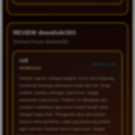
yang aman. Dengan tips-tips ini, pengguna bisa
memaksimalkan pengalaman Anda, coba cari tahu tips
seperti menganalisis tren permainan agar kamu bisa
Setelah register sebagai anggota, kamu akan mendapat
mempelajari cara memaksimalkan pengalaman mereka
dan strategi seperti memilih permainan dengan poin
membuat keputusan yang lebih bijaksana. Selain itu,
akses penuh ke berbagai permainan seru mulai dari
di platform tersebut.
tinggi untuk slot atau menganalisa peringkat permainan
terdapat sepuluh cara praktis yang dapat kamu pelajari
slot, bingo, roulette, hingga taruhan olahraga dan kasino
bagi taruhan olahraga untuk keputusan yang lebih teliti.
untuk mengelola akunmu dengan baik, seperti beralih
live. Platform ini dilengkapi dengan tips navigasi praktis
Platform ini juga menyediakan cara untuk mengelola
REVIEW dewahoki303
cepat antar kategori permainan kasino dan aktivitas
dan fitur manajemen akun yang memudahkanmu beralih
akun Anda dengan mudah, misalnya dengan beralih
sportsbook, serta panduan keamanan dalam
Testimoni Pemain dewahoki303.
antar kategori dengan lancar. Nikmati juga kemudahan
cepat antara kategori kasino dan olahraga, serta
menggunakan platform. Kamu juga dapat memeriksa
deposit dan penarikan cepat untuk pengalaman bermain
panduan tentang keamanan deposit dan penarikan.
pembaruan terbaru dari permainan atau menerapkan
permainan meja yang lebih nyaman. Jangan lewatkan
Selain itu, cari tahu tips terbaru mengenai pembaruan
dina
tips deposit agar prosesnya lebih mudah dan cepat.
update terbaru dan kesempatan meraih poin tinggi di
★★★★★
permainan, promosi menarik, atau cara menjelajah
Dengan tips panduan ini, eksplorasi dunia slot, bingo,
setiap sesi permainan!
Verified User
beragam jenis game agar pengalaman Anda semakin
dan berbagai macam game online lainnya akan terasa
seru dan menyenangkan.
Setelah mendaftar sebagai anggota, kamu langsung
lebih menyenangkan dan mudah!
mendapat akses penuh ke berbagai permainan seru
mulai dari slot, bingo, roulette, taruhan olahraga,
kasino live, hingga permainan meja. Untuk pengalaman
terbaik, manfaatkan fitur manajemen akun yang simpel
supaya deposit dan penarikan dana berjalan cepat
tanpa ribet. Jangan lupa explore beralih antar kategori
dengan mudah biar nggak bosan, dan selalu cek