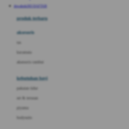
Awan
dewahoki303 DAFTAR
Azetabio
produk terbaru
B
aksesoris
Baabaasheepz
tas
Babiators
kacamata
Baby Dove
aksesoris rambut
Baby Jogger
Baby Rovega
kebutuhan bayi
Babybee
pakaian tidur
Banana Boat
set & terusan
Banz
piyama
Barbie
bodysuits
Beaba