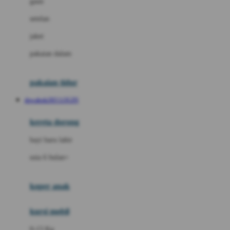
gaun
Dae Organics
setelan
Docare
jaket
Doona
pakaian dalam
Down To Earth
Drew
pakaian tidur
Dr. Brown's
dewahoki303 LOGIN
E
kereta dorong
ELC
bayi baru lahir
Ergobaby
usia 6 bulan+
Expert Care
koper anak
Ezyroller
kursi mobil
F
0-13 Kg