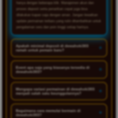
hanya dengan beberapa klik. Manajemen akun dan
proses deposit serta penarikan cepat juga bisa
dilakukan kapan saja dengan aman. Jangan lewatkan
update permainan terbaru yang rutin ditambahkan untuk
pengalaman seru dan poin tinggi setiap harinya.
Apakah minimal deposit di dewahoki303
+
ramah untuk pemain baru?
Setelah daftar akun, pengguna bisa memanfaatkan tips
untuk menjelajahi berbagai permainan, misalnya untuk
Event apa saja yang biasanya tersedia di
+
dewahoki303?
menemukan slot-slot gratis atau mencari jenis casino
games tertentu. Platform ini juga menyediakan strategi
Setelah kamu mendaftar, kamu dapat menggunakan
untuk penggunaan bingo dan sports betting, misal,
berbagai tips untuk menjelajahi beragam permainan
Mengapa variasi permainan di dewahoki303
dengan menganalisis ranking permainan untuk
+
menjadi salah satu keunggulannya?
yang ada, misalnya pilihlah permainan slot yang
membuat keputusan lebih bijak. Selain itu, pengguna
menawarkan poin tinggi atau manfaatkan strategi untuk
dapat mengakses tips untuk manajemen akun yang
Setelah mendaftar sebagai anggota baru, Anda dapat
memenangi taruhan olahraga melalui analisis ranking
efektif, seperti beralih cepat antara kategori game dan
menjelajahi berbagai pilihan permainan seperti slot,
Bagaimana cara memulai bermain di
permainannya. Platform ini juga menyediakan tips dan
+
olahraga, serta informasi terkait deposit dan penarikan
dewahoki303?
bingo, games meja, dan taruhan olahraga. Untuk
strategi khusus untuk bingo dan judi online olahraga,