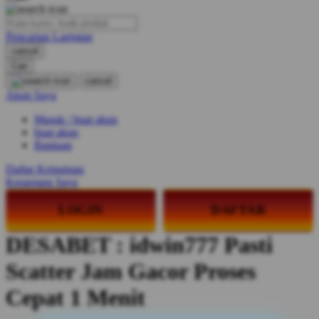
O
Pencarian Lanjutan
Oh Ma Grain
cancel
Okiedog
Cari
cancel
P
Akun Saya
Masuk / buat akun
Peachy
buat akun
Phil & Ted's
Bantuan
Philips Avent
Daftar Keinginan
Keranjang Saya
Pigeon
LOGIN
DAFTAR
Playgro
DESABET : idwin777 Pasti
Poled Global
Scatter Jam Gacor Proses
Ponycycle
Puma
Cepat 1 Menit
Pureats