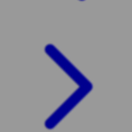
Twistshake
TY Toys
U
V
Veja
Vitaflow
Vtech
W
Waterland
Wellness