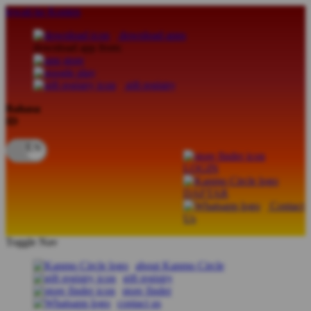
lewati ke Konten
download apps
download app from:
gift registry
Bahasa
ID
LOGIN
DAFTAR
Contact
Us
Toggle Nav
about Kanmo Circle
gift registry
store finder
contact us