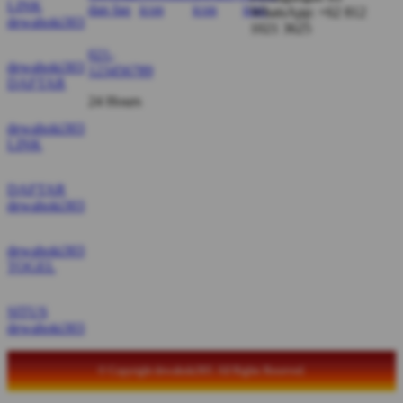
Kementerian
bantuan
Perdagangan RI
LINK
dan faq
WhatsApp: +62 812
dewahoki303
1021 3625
021-
dewahoki303
123456789
DAFTAR
24 Hours
dewahoki303
LINK
DAFTAR
dewahoki303
dewahoki303
TOGEL
SITUS
dewahoki303
© Copyright dewahoki303. All Rights Reserved.