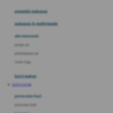
Joie
pengolah makanan
Joolz
Jujube
makanan & multivitamin
K
alat menyusui
Kiddycuts
pompa asi
Kumon
penyimpanan asi
L
cooler bags
Leapfrog
kursi makan
Leclerc
SLOT GACOR
Lee Vierra
Lillebaby
perawatan bayi
Little Bird Told Me
perawatan kulit
Little Miss Janis