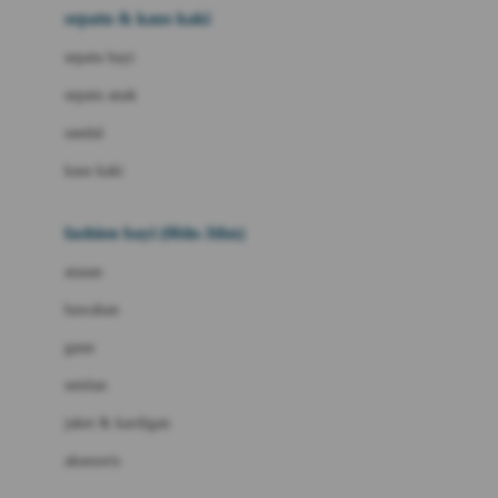
Beauty Barn
sepatu & kaus kaki
Bio Oil
sepatu bayi
Biolane
sepatu anak
Bite Fighters
sandal
Bizzi Growin
kaus kaki
Blackmores
fashion bayi (0bln-3thn)
Blooming Marvellous
atasan
Bonnels
bawahan
Bravado
gaun
Bruder
setelan
Brush Baby
jaket & kardigan
Buds Organics
aksesoris
Bugaboo