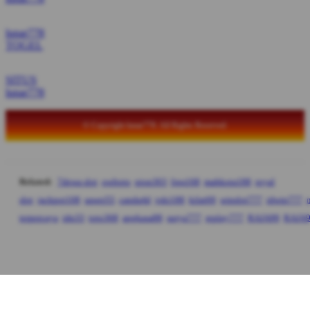
DAFTAR
lunar778
lunar778
TOGEL
SITUS
lunar778
© Copyright lunar778. All Rights Reserved.
Related:
7dewa slot
owltoto
pion303
liga168
mahkota188
royal
slot
jackpot108
sawer55
canda4d
joki188
kilat69
winslot777
idwin777
terpercaya
idn33
toto368
angkasa88
surya777
replay777
RAJA99
RAJA