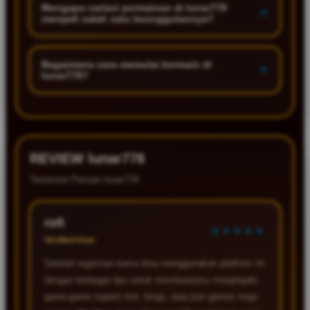
menggunakan berbagai tips untuk menavigasi slot,
Mengapa variasi permainan di lunar778
kamu bisa menggunakan tips dan strategi yang
+
menjadi salah satu keunggulannya?
permainan meja, bingo, dan bahkan taruhan olahraga
tersedia, misalnya menganalisis peringkat game dan
karena ada strategi khusus untuk setiap kategori!
memilih game dengan poin tinggi untuk meningkatkan
Setelah registrasi, anggota dapat memanfaatkan tips
Misalnya, kamu bisa memilih permainan slot yang
kesempatanmu. Selain itu, platform ini memberikan
untuk bernavigasi melalui berbagai macam
Bagaimana cara memulai bermain di
menawarkan poin tinggi atau mempelajari strategi agar
+
panduan tentang cara mengelola akun dengan efektif,
lunar778?
permainanya, misalnya dengan memilih slot atau
lebih efektif dalam bingo. Platform ini juga
seperti beralih cepat antara kategori permainan dan
permainan meja yang memiliki poin tinggi. Platform ini
menghadirkan tips dan cara untuk mengelola akun
Setelah mendaftar sebagai anggota baru, kamu bisa
menggunakan alat untuk melacak aktivitas. Ada juga
juga menyediakan strategi untuk penggunaan efektif
dengan baik, seperti beralih cepat antara permainan
memanfaatkan berbagai tips dan strategi untuk
tips mengenai deposit dan penarikan yang lebih cepat
bingo dan taruhan olahraga seperti menganalisis
kasino dan kegiatan olahraga. Selain itu, terdapat
meningkatkan pengalamanmu menggunakan platform
serta pembaruan konten terbaru agar kamu selalu dapat
peringkat permainan untuk membuat keputusan yang
informasi terbaru tentang jenis permainan baru yang
ini. Misalnya, cobalah mengasah keterampilan bermain
bermain dengan pengalaman terbaik.
lebih hati-hati. Selain itu, pengguna dapat dengan
REVIEW lunar778
tersedia, kamu bahkan bisa menemukan sepuluh tips
bingo atau taruhan olahraga dengan menganalisis
mudah mengakses sepuluh tips untuk mengelola akun
untuk akses mobile dan desktop. Dengan panduan-
Testimoni Pemain lunar778.
peringkat dan mempelajari pola permainan. Selain itu,
mereka, seperti beralih cepat antara kategori kasino
panduan ini, kamu akan memiliki pengalaman bermain
platform ini menyediakan panduan praktis untuk
dan aktivitas terkait olahraga. Misalnya, pengguna
yang lebih mudah dan menyenangkan!
mengelola akun secara efektif, seperti beralih cepat
dapat memeriksa pembaruan permainan terbaru atau
dina
antar kategori permainan kasino dan olahraga, serta
★★★★★
menerapkan strategi untuk proses deposit dan
Verified User
tips untuk deposit dan penarikan yang lebih efisien.
penarikan yang lebih cepat. Dengan panduan
Kamu juga bisa mengikuti pembaruan versi terbaru
Setelah daftar akun selesai, kamu bisa menggunakan
penggunaan ini, anggota dapat memaksimalkan
aplikasi untuk mendapatkan akses ke game baru atau
berbagai tips untuk menjelajahi platform. Misalnya,
pengalaman mereka saat menjelajahi berbagai macam
fitur-fitur menarik. Jika kamu ingin memaksimalkan
kamu bisa mencoba strategi baru untuk permainan
permainan seperti slot dan bingo.
pengalamanmu, coba juga pelajari cara menjelajah