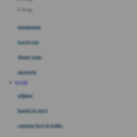
Felt So Sweet
0-36 Kg
Fisher Price
Flipper
gendongan
Friends Of Sally
travel cots
G
diaper bags
Gb
Geko
aksesoris
Graco
SLOT88
Gund
selimut
H
bantal & sprei
Habbie
Haenim
ranjang bayi & balita
Happy Horse