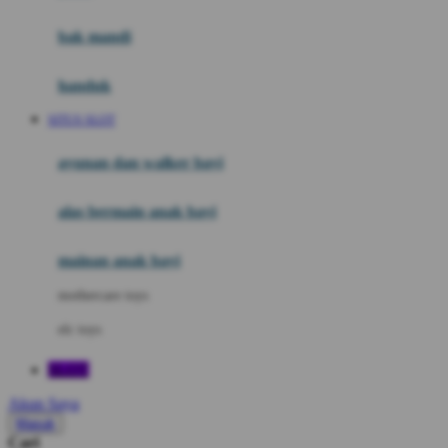
Mini Monkey
Moby
bak mandi
Momami
handuk
Mothercare
SITUS SLOT
Mustela
ayunan dan walker bayi
My Buddy Tag
My K
alas bermain anak bayi
N
mainan anak bayi
Naif
mothercare toys
Nike
elc toys
Nordic Natural
SLOT
Nuby
Akun Saya
Nuna
Masuk
Cari