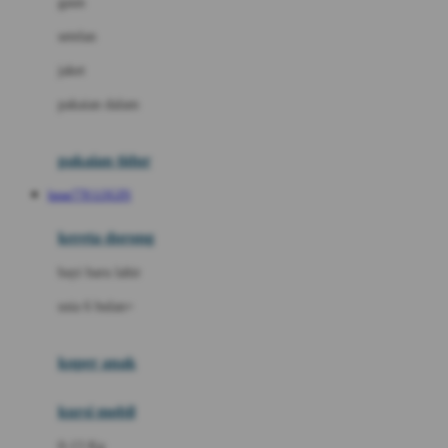
gaun
Dae Organics
setelan
Docare
jaket
Doona
pakaian dalam
Down To Earth
Drew
pakaian tidur
Dr. Brown's
lunar778 LOGIN
E
kereta dorong
ELC
bayi baru lahir
Ergobaby
usia 6 bulan+
Expert Care
koper anak
Ezyroller
kursi mobil
F
0-13 Kg