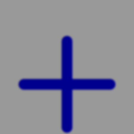
X
Xootz
Y
Yamatoya
Z
Zaxy
Zoggs
0-9
4Moms
59S