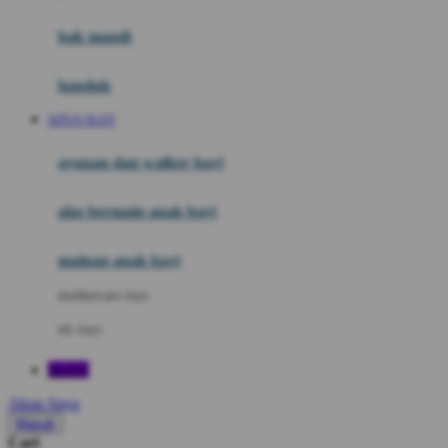
Mini Monkey
Moby
bak mandi
Momami
handuk
Mothercare
SITUS SLOT
Mustela
ayunan dan walker bayi
My Buddy Tag
My K
alas bermain anak bayi
N
mainan anak bayi
Naif
mothercare toys
Nike
elc toys
Nordic Natural
SLOT
Nuby
Akun Saya
Nuna
Masuk
Cari