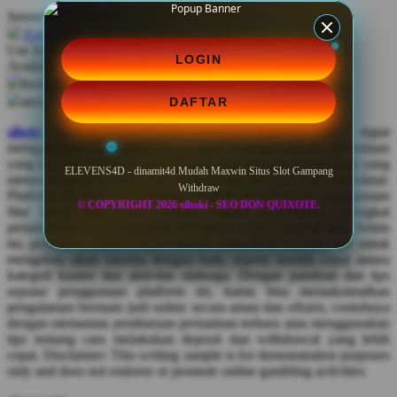
Serendah
Rp 10.000
Q
Earn
1.000.000
-
100.000.000
Bonus
Use Installment Options from
.
Laarn more
LOGIN
QV Baby
Available for :
home delivery
store pickup
R
DAFTAR
sihoki
Setelah kamu daftar sebagai anggota, kamu dapat
Real Shades
menggunakan tips untuk menavigasi berbagai macam permainan
yang tersedia, misalnya memilih jenis slot atau permainan meja yang
Red Castle
ELEVENS4D - dinamit4d Mudah Maxwin Situs Slot Gampang
menawarkan poin tinggi agar pengalaman bermain lebih maksimal.
Withdraw
Platform ini juga menyediakan strategi efektif untuk penggunaan
Ribbon Madness
© COPYRIGHT 2026 sihoki - SEO DON QUIXOTE.
fitur bingo dan sports betting seperti menganalisa peringkat
pertandingan untuk membuat keputusan yang lebih hati-hati. Selain
S
itu, pengguna dapat dengan mudah mengakses sepuluh tips untuk
mengelola akun mereka dengan baik, seperti beralih cepat antara
Sebamed
kategori kasino dan aktivitas olahraga. Dengan panduan dan tips
seputar penggunaan platform ini, kamu bisa memaksimalkan
Silver Cross
pengalaman bermain judi online secara aman dan efisien, contohnya
dengan memantau pembaruan permainan terbaru atau menggunakan
Simply Idea
tips tentang cara melakukan deposit dan withdrawal yang lebih
cepat. Disclaimer: This writing sample is for demonstration purposes
Skip Hop
only and does not endorse or promote online gambling activities.
Spectra