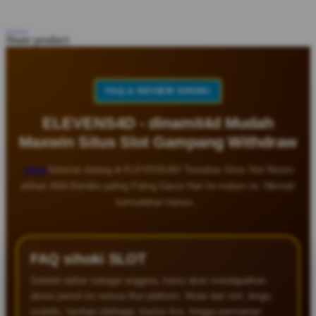
Share product:
FAQ & REVIEW SIHOKI
ELEVENS4D - dinamit4d Mudah
Maxwin Situs Slot Gampang Withdraw
sihoki
Selamat datang di ELEVENS4D! Temukan Situs Slot Resmi
pilihan Wild Bandito paling Paling Gacor Hari Ini malam ini. Nikmati
kemudahan transa...
FAQ sihoki SLOT
Setelah daftar sebagai anggota, kamu akan mendapatkan
akses penuh ke semua fitur platform. Mulai dari slot, bingo,
roulette, taruhan olahraga, kasino live, hingga permainan