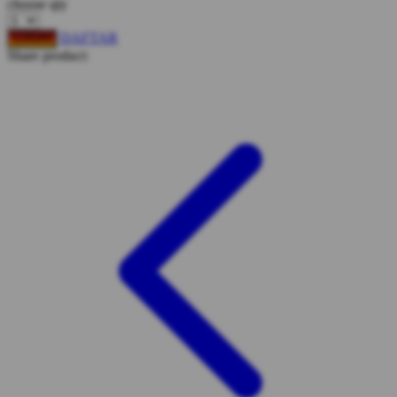
choose qty
Squishmallows
DAFTAR
LOGIN
Starbooks
Share product:
Stick-O
Stokke
Sudocrem
Sumimo
Sunnylife
Sun-Staches
Swimava
T
Tommee Tippee
Trunki
Tutti Bambini