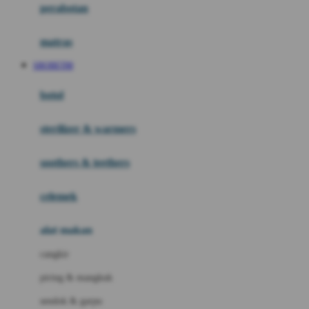
perabotan
Happy Tummy
Hauck
matras
Havaianas
SBOBET88
Hegen
botol
Hot Wheels
sterilizer & warmers
Hybrid
soothers & teethers
I
Inlacta DHA
celemek
Interlac
alat makan
Ivenet
cangkir
J
piring & mangkuk
Jack N Jill
sendok & garpu