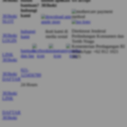
Direktorat Jenderal
hubungi
ikuti kami di
303hoki
Perlindungan Konsumen dan
kami
media sosial
LOGIN
Tertib Niaga
Kementerian Perdagangan RI
bantuan
WhatsApp: +62 812 1021
LINK
dan faq
3625
303hoki
021-
303hoki
123456789
DAFTAR
24 Hours
303hoki
LINK
DAFTAR
303hoki
303hoki
TOGEL
SITUS