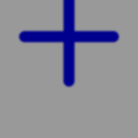
X
Xootz
Y
Yamatoya
Z
Zaxy
Zoggs
0-9
4Moms
59S