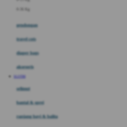
Felt So Sweet
0-36 Kg
Fisher Price
Flipper
gendongan
Friends Of Sally
travel cots
G
diaper bags
Gb
Geko
aksesoris
Graco
SLOT88
Gund
selimut
H
bantal & sprei
Habbie
Haenim
ranjang bayi & balita
Happy Horse