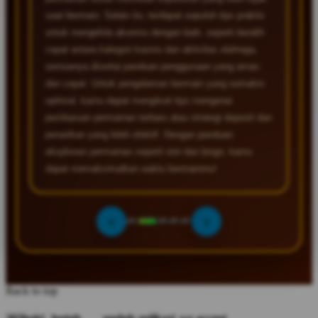
olahraga. Kamu bisa menemukan sepuluh cara praktis
untuk meningkatkan pengalamanmu, seperti mengikuti
tips agar deposit dan penarikan lebih cepat. Selain itu,
platform ini menawarkan update terbarunya di berbagai
kategori permainan sehingga kamu selalu
mendapatkan pengalaman bermain yang menarik.
‹
›
Back to top
303hoki
butuh
unduh aplikasi
we accept
bantuan?
303hoki
hubungi
kami
303hoki
SLOT