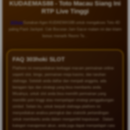
KUDAEMAS88 - Toto Macau Siang Ini
RTP Live Tinggi
303hoki
Gunakan Agen KUDAEMAS88 untuk mengakses Toto 4D
paling Pasti Jackpot. Cek Bocoran Jam Gacor malam ini dan klaim
bonus menarik Resmi Te...
FAQ 303hoki SLOT
Platform ini menyediakan berbagai macam permainan online
seperti slot, bingo, permainan meja kasino, dan taruhan
olahraga. Setelah anda daftar dan menjadi anggota, ada
beragam tips dan strategi yang bisa membantu anda.
Misalnya, untuk slot anda bisa memilih permainan yang
memiliki poin tinggi atau mempelajari strategi penggabungan
simbol. Selain itu, untuk berjudi olahraga platform ini
menyediakan analisa peringkat dan statistik pertandingan
untuk membantu anda dalam mengambil keputusan . Dalam
kategori manajemen akun, anda juga dapat mempelajari cara