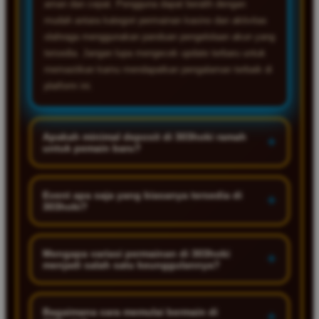
aman dan cepat. Pengguna dapat beralih dengan
mudah antara kategori permainan kasino dan aktivitas
olahraga menggunakan panduan pengelolaan akun yang
tersedia. Jangan lupa mengecek update terbaru untuk
memastikan kamu mendapatkan pengalaman terbaik di
platform ini.
Apakah minimal deposit di 303hoki ramah
+
untuk pemain baru?
Setelah register sebagai anggota, kamu bisa langsung
menjelajahi beragam permainan seperti slot, bingo,
Event apa saja yang biasanya tersedia di
+
303hoki?
roulette, taruhan olahraga, kasino live, dan permainan
meja. Gunakan tips navigasi untuk beralih antar
Platform ini menawari berbagai macam permainan
kategori dengan praktis tanpa ribet. Kelola akun dan
kasino digital online, mulai dari slot, bingo, hingga game
Mengapa variasi permainan di 303hoki
proses deposit serta penarikan cepat dengan mudah
+
menjadi salah satu keunggulannya?
meja dan sports-related gaming. After registering, users
dari dashboard yang tersedia. Jangan lewatkan update
can explore the platform's features, such as browsing
permainan terbaru agar tak ketinggalan poin tinggi dan
Setelah daftar akun, kamu dapat menjelajahi berbagai
games by category and managing their accounts for a
promo menarik lainnya.
macam permainan kasino seperti slot, bingo, juga
Bagaimana cara memulai bermain di
seamless experience. For instance, you can utilize tips
+