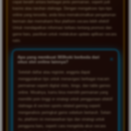
cepat beralih antara berbagai jenis permainan, seperti judi
kasino atau taruhan olahraga. Dengan mengakses tips-tips
online yang tersedia, anda bisa memaksimalkan pengalaman
bermain dan memahami fitur platform secara lebih efektif
Untuk mendapatkan informasi terbaru tentang promosi dan
game baru, pastikan untuk melakukan update aplikasi secara
rutin.
Apa yang membuat 303hoki berbeda dari
+
situs slot online lainnya?
Setelah daftar atau register, anggota dapat
menggunakan tips untuk menavigasi berbagai macam
permainan seperti digital slots, bingo, dan table games
online. Misalnya, kamu bisa memilih permainan yang
memiliki poin tinggi or strategi untuk penggunaan efektif
olahraga di section sports-related gaming seperti
menganalisis peringkat game sebelum bertaruh. Selain
itu, platform ini menawarkan tips dan strategi untuk
pengguna baru, seperti cara mengelola akun secara