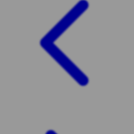
Squishmallows
Starbooks
Stick-O
Stokke
Sudocrem
Sumimo
Sunnylife
Sun-Staches
Swimava
T
Tommee Tippee
Trunki
Tutti Bambini