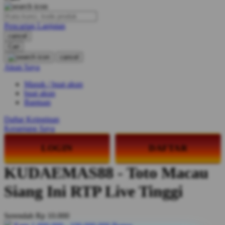
O
Pencarian Lanjutan
Oh Ma Grain
cancel
Okiedog
Cari
cancel
P
Akun Saya
Masuk / buat akun
Peachy
buat akun
Phil & Ted's
Bantuan
Philips Avent
Daftar Keinginan
Keranjang Saya
Pigeon
LOGIN
DAFTAR
Playgro
KUDAEMAS88 - Toto Macau
Poled Global
Siang Ini RTP Live Tinggi
Ponycycle
Puma
Serendah
Rp 10.000
Pureats