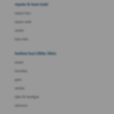
Beauty Barn
sepatu & kaus kaki
Bio Oil
sepatu bayi
Biolane
sepatu anak
Bite Fighters
sandal
Bizzi Growin
kaus kaki
Blackmores
fashion bayi (0bln-3thn)
Blooming Marvellous
atasan
Bonnels
bawahan
Bravado
gaun
Bruder
setelan
Brush Baby
jaket & kardigan
Buds Organics
aksesoris
Bugaboo