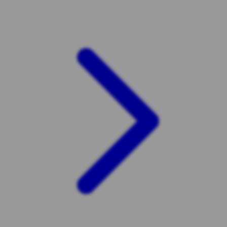
Twistshake
TY Toys
U
V
Veja
Vitaflow
Vtech
W
Waterland
Wellness