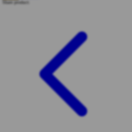
Share product:
Squishmallows
Starbooks
Stick-O
Stokke
Sudocrem
Sumimo
Sunnylife
Sun-Staches
Swimava
T
Tommee Tippee
Trunki
Tutti Bambini