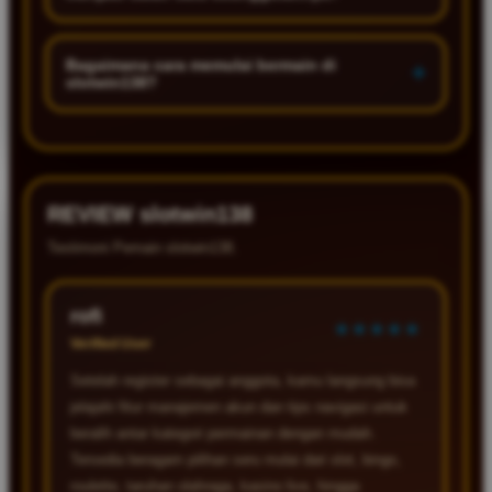
dengan efektif, seperti beralih cepat antar kategori
Misalnya, pilihlah permainan yang menawarkan poin
permainan dan memaksimalkan keamanan
Setelah kamu daftar sebagai anggota, kamu dapat
tinggi atau pelajari strategi beralih antara kategori untuk
penggunaan. Platform ini terus memberikan update dan
menggunakan tips yang tersedia untuk menavigasi
Bagaimana cara memulai bermain di
menemukan pilihan yang tepat menurut seleramu.
+
penambahan terbaru, misalnya fitur baru untuk
slotwin138?
berbagai permainan, misalnya memilih game slot yang
Platform ini juga menyediakan tips untuk
menavigasi permainan slot, bingo, atau meja dengan
menawarkan poin tinggi atau menganalisis peringkat
memaksimalkan pengalaman bermain. Kamu bisa
Setelah registrasi, pengguna dapat menggunakan tips
lebih mudah. Selain itu, kamu bisa memanfaatkan tips
permainan olahraga untuk membuat keputusan yang
mempelajari cara mengelola akun dengan efektif,
dan strategi untuk menavigasi berbagai permainan
dan strategi dalam berbagai aspek, mulai dari deposit
lebih strategis. Platform ini juga menyediakan strategi
misalnya untuk membuat deposit dan penarikan lebih
tersedia, misalnya untuk memilih permainan kasino
dan penarikan hingga mengeksplorasi jenis-jenis
untuk penggunaan efektif bingo dan taruhan olahraga,
cepat, maupun mengungkapkan tips untuk memilih
atau olahraga yang sesuai minat. Selain itu, platform ini
permainan yang tersedia melalui aplikasi mobile atau
seperti menganalisis peringkat untuk membuat
REVIEW slotwin138
permainan olahraga berdasarkan peringkat atau analisis
menyediakan panduan tentang cara mengelola akun
versi desktop. Dengan memanfaatkan tips ini, kamu
keputusan yang lebih hati-hati. Selain itu, platform ini
hasil sebelumnya. Dengan panduan penggunaan yang
Testimoni Pemain slotwin138.
dengan efektif, seperti beralih cepat antar kategori
dapat meningkatkan pengalaman bermain dan
memungkinkan kamu untuk dengan mudah beralih
aman dan terstruktur ini, kamu dapat menjelajahi
permainan, memastikan keamanan transaksi deposit
mengoptimalkan waktu di platform ini.
antara kategori permainan seperti kasino dan olahraga,
berbagai pilihan permainan kasino online dan
dan withdrawal. Platform ini juga menawarkan beragam
menampilkan fitur pengelolaan akun yang aman dan
berpartisipasi dalam berbagai aktivitas taruhan olahraga
dina
tips dan trik untuk memaksimalkan pengalaman
cepat. Dalam pencarian kamu yang baru mulai, tips
online secara efektif.
bermain, seperti analyzing peringkat dalam sports
Verified User
dalam platform dapat membantumu mempelajari cara
maupun casino games dan memanfaatkan promosi
mengoptimalkan pengalaman bermain, mulai dari
atau poin yang tersedia. Dengan mengikuti tips-tips ini,
strategi deposit dan penarikan hingga menemukan
pengguna baru dapat memahami cara menggunakan
promo menarik. Dengan berfokus pada tips penggunaan
platform lebih mudah dan cepat, sehingga
ini, platform ini bertujuan untuk menciptakan
meningkatkan kesenangan saat menikmati permainan
pengalaman bermain slot, bingo, atau olahraga yang