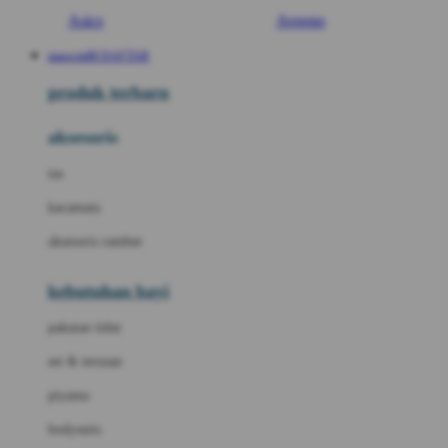
Asics
Aveeno
maxwin88 DAFTAR
produk terbaru
aksesoris
tas
kacamata
aksesoris rambut
kebutuhan bayi
pakaian tidur
set & terusan
piyama
bodysuits