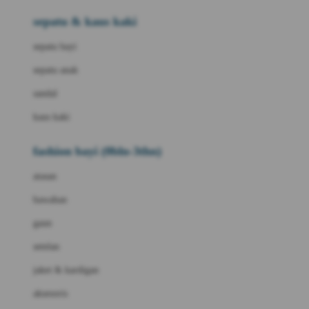
sepatu & kaus kaki
sepatu bayi
sepatu anak
sandal
kaus kaki
fashion bayi (0bln-3thn)
atasan
bawahan
gaun
setelan
jaket & kardigan
aksesoris