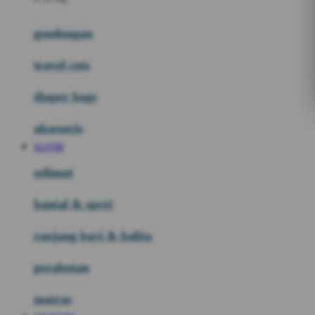
gendongan
travel cots
diaper bags
aksesoris
SLOT88
selimut
bantal & sprei
ranjang bayi & balita
perabotan
matras