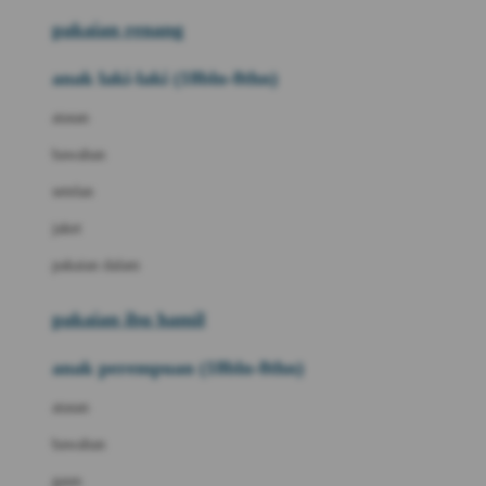
pakaian renang
anak laki-laki (18bln-8thn)
atasan
bawahan
setelan
jaket
pakaian dalam
pakaian ibu hamil
anak perempuan (18bln-8thn)
atasan
bawahan
gaun