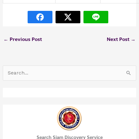
←
Previous Post
Next Post
→
S
e
a
r
c
h
f
Search Siam Discovery Service