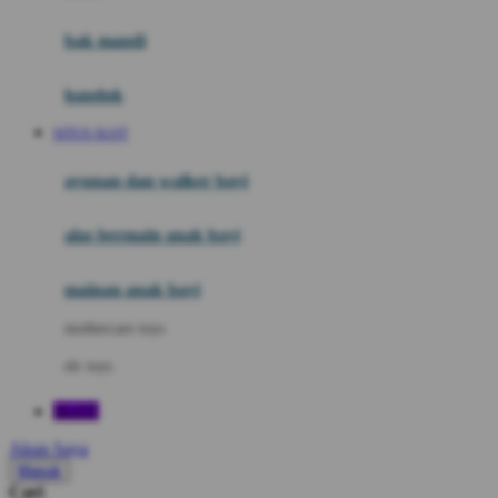
Mini Monkey
Moby
bak mandi
Momami
handuk
Mothercare
SITUS SLOT
Mustela
ayunan dan walker bayi
My Buddy Tag
My K
alas bermain anak bayi
N
mainan anak bayi
Naif
mothercare toys
Nike
elc toys
Nordic Natural
SLOT
Nuby
Akun Saya
Nuna
Masuk
Cari