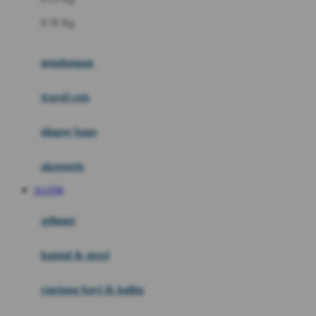
Felt So Sweet
0-36 Kg
Fisher Price
Flipper
gendongan
Friends Of Sally
travel cots
G
diaper bags
Gb
Geko
aksesoris
Graco
SLOT88
Gund
selimut
H
bantal & sprei
Habbie
Haenim
ranjang bayi & balita
Happy Horse