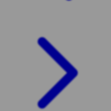
Twistshake
TY Toys
U
V
Veja
Vitaflow
Vtech
W
Waterland
Wellness