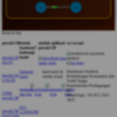
Back to top
pucuk138
butuh
unduh aplikasi
we accept
bantuan?
pucuk138
hubungi
kami
pucuk138
SLOT
Direktorat Jenderal
hubungi
ikuti kami di
pucuk138
Perlindungan Konsumen dan
kami
media sosial
LOGIN
Tertib Niaga
Kementerian Perdagangan
bantuan
RI
LINK
dan faq
WhatsApp: +62 812 1021
pucuk138
3625
021-
pucuk138
123456789
DAFTAR
24 Hours
pucuk138
LINK
DAFTAR