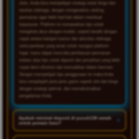
slots, Anda bisa mempelajari strategi untuk bingo dan
taruhan olahraga, dengan menganalisis ranking
permainan agar lebih hati-hati dalam membuat
keputusan. Platform ini menawarkan tips untuk
mengelola akun dengan mudah, seperti beralih dengan
cepat antara kategori kasino dan aktivitas olahraga,
serta panduan yang aman untuk navigasi platform.
Ingat, kamu dapat mencoba pembaruan permainan
terbaru atau tips untuk deposit dan penarikan yang lebih
cepat demi efisiensi dan kemudahan dalam bermain.
Dengan mempelajari tips penggunaan ini maka Anda
bisa menjelajahi jenis-jenis game seperti slot dan bingo
dengan strategi optimal, dan memaksimalkan
pengalaman Anda.
Apakah minimal deposit di pucuk138 ramah
+
untuk pemain baru?
Setelah kamu mendaftar sebagai anggota, kamu bisa