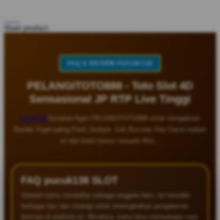
Share product:
FAQ & REVIEW PUCUK138
PELANGITOTO888 - Toto Slot 4D
Sensasional JP RTP Live Tinggi
pucuk138
Gunakan Agen PELANGITOTO888 untuk mengakses
Bandar Togel paling Pasti Jackpot. Cek Bocoran Toto Gacor malam
ini dan klaim bonus menarik Mini...
FAQ pucuk138 SLOT
Setelah kamu mendaftar sebagai anggota baru, ter tersedia
berbagai tips dan strategi untuk meningkatkan pengalaman
bermain di platform ini. Misalnya, kamu bisa mempelajari cara