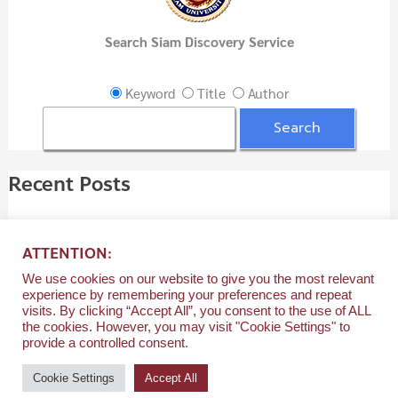
f
Search Siam Discovery Service
o
r
Keyword
Title
Author
:
Recent Posts
ชนะตั้งแต่คิด พิชิตทุกความสำเร็จ
07/08/2026
ATTENTION:
ใช้ AI ทำงานได้อัตโนมัติด้วย n8n Workflow Automation
We use cookies on our website to give you the most relevant
06/08/2026
experience by remembering your preferences and repeat
visits. By clicking “Accept All”, you consent to the use of ALL
ใช้ AI ทำงานได้อัตโนมัติด้วย n8n Workflow Automation
the cookies. However, you may visit "Cookie Settings" to
provide a controlled consent.
06/08/2026
Cookie Settings
Accept All