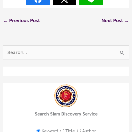
←
Previous Post
Next Post
→
S
e
a
r
c
h
f
Search Siam Discovery Service
o
r
Keyword
Title
Author