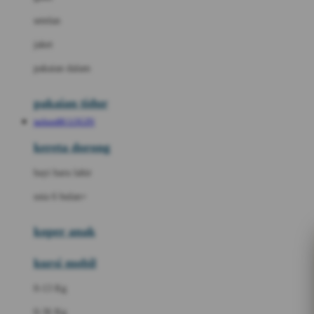
setelan
jaket
pakaian dalam
pakaian tidur
jackpot86 LOGIN
kereta dorong
bayi baru lahir
usia 6 bulan+
koper anak
kursi mobil
0-13 Kg
0-36 Kg