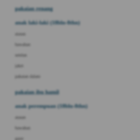
pakaian renang
anak laki-laki (18bln-8thn)
atasan
bawahan
setelan
jaket
pakaian dalam
pakaian ibu hamil
anak perempuan (18bln-8thn)
atasan
bawahan
gaun