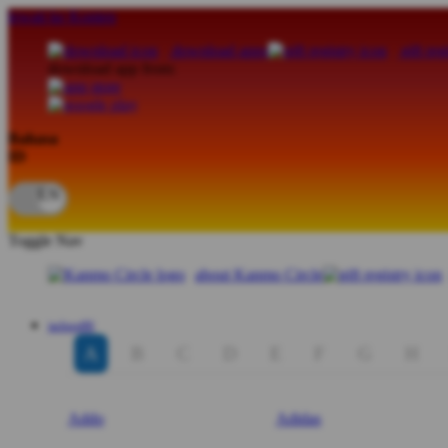
lewati ke Konten
download apps
gift reg
download app from:
Bahasa
ID
Toggle Nav
about Kanmo Circle
jackpot86
A
B
C
D
E
F
G
H
Addo
Adidas