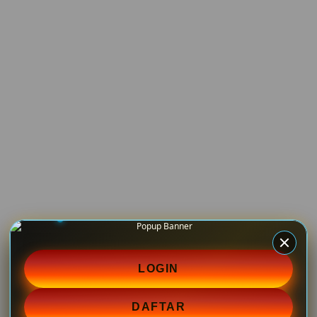
LOGIN
DAFTAR