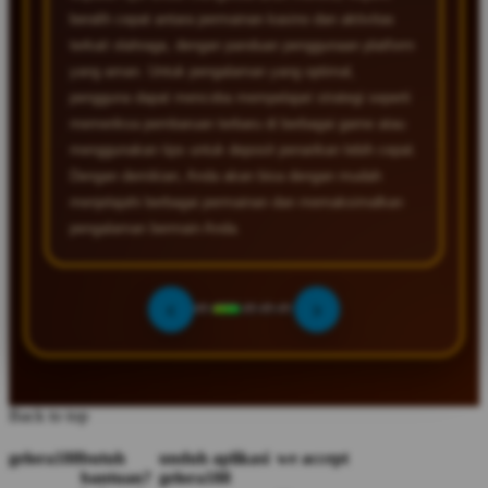
‹
›
Back to top
gelora188
butuh
unduh aplikasi
we accept
bantuan?
gelora188
hubungi
kami
gelora188
SLOT
Direktorat Jenderal
hubungi
ikuti kami di
gelora188
Perlindungan Konsumen dan
kami
media sosial
LOGIN
Tertib Niaga
Kementerian Perdagangan
bantuan
RI
LINK