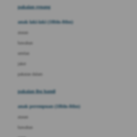
Buggygear
pakaian renang
Bumkins
anak laki-laki (18bln-8thn)
C
atasan
Cetaphil
bawahan
Chicco
setelan
Childlife
jaket
Clevamama
pakaian dalam
Cocolatte
Cottonseeds
pakaian ibu hamil
Cozy N Safe
anak perempuan (18bln-8thn)
Crane
atasan
Cybex
bawahan
D