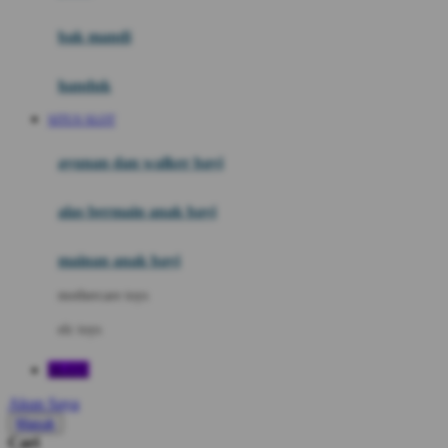
Mini Monkey
Moby
bak mandi
Momami
handuk
Mothercare
SITUS SLOT
Mustela
ayunan dan walker bayi
My Buddy Tag
My K
alas bermain anak bayi
N
mainan anak bayi
Naif
mothercare toys
Nike
elc toys
Nordic Natural
SLOT
Nuby
Akun Saya
Nuna
Masuk
Cari