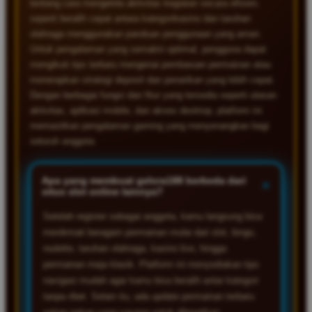
tentang cara mengelola aktivitas kegiatan secara efisien,
seperti beralih cepat antara kategorikasino dan taruhan
olahraga menggunakan panduan penggunaan yang aman.
Untuk pengalaman yang semakin optimal, pengguna dapat
mengikuti tips terbaru mengenai pembaruan permainan atau
menerapkan strategi deposit dan penarikan yang lebih cepat.
Dengan berbagai fungsi dan fitur yang tersedia seperti ulasan
aktivitas, aplikasi mobile, dan akses desktop, platform ini
memastikan pengalaman gaming yang menyenangkan bagi
seluruh anggota.
Apa yang membuat gelora188 berbeda dari
+
situs slot online lainnya?
Setelah register sebagai anggota, kamu langsung bisa
menikmati beragam permainan mulai dari slot, bingo,
roulette, taruhan olahraga, kasino live, hingga
permainan meja klasik. Platform ini menyediakan tips
navigasi mudah agar kamu bisa beralih antar kategori
tanpa ribet. Selain itu, ada update permainan terbaru