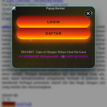
Earn
1.000.000
-
100.000.000
Bonus
Use Installment Options from
.
Laarn more
Q
Available for :
home delivery
QV Baby
store pickup
LOGIN
gelora188
Setelah daftar akun, anda bisa menggunakan tips untuk
R
menavigasi berbagai jenis permainan, misalnya mencari informasi
DAFTAR
tentang casino online, digital slots atau bingo melalui kategori-
Real Shades
kategori yang tersedia. Selain itu, platform ini menawarkan strategi
untuk penggunaan efektif sports games, seperti menganalisis
Red Castle
pertandingan dan peringkatnya sebelum melakukan taruhan. Bagi
DESABET : Gates of Olympus Terbaru Cheat Slot Gacor
pengguna baru, terdapat sepuluh tips untuk mengelola akun dengan
Ribbon Madness
sebaik mungkin, termasuk cara cepat beralih antara permainan
© COPYRIGHT 2026 gelora188 - SEO DON QUIXOTE.
casino dan aktivitas olahraga terkait. Beragam fitur juga tersedia
S
untuk mendukung pengalaman bermain anda, contohnya melihat
pembaruan game terbaru atau aplikasi yang bisa di download untuk
Sebamed
akses mobile. Dengan memanfaatkan tips dan strategi yang ada,
anda dapat memaksimalkan pengalaman bermain di platform ini,
Silver Cross
menikmati berbagai permainan seperti slot dan bingo dengan cara
yang mudah dan menyenangkan.
Simply Idea
choose qty
Skip Hop
DAFTAR
LOGIN
Spectra