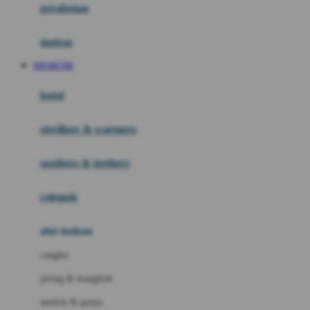
perabotan
Happy Tummy
Hauck
matras
Havaianas
SBOBET88
Hegen
botol
Hot Wheels
sterilizer & warmers
Hybrid
soothers & teethers
I
Inlacta DHA
celemek
Interlac
alat makan
Ivenet
cangkir
J
piring & mangkuk
Jack N Jill
sendok & garpu