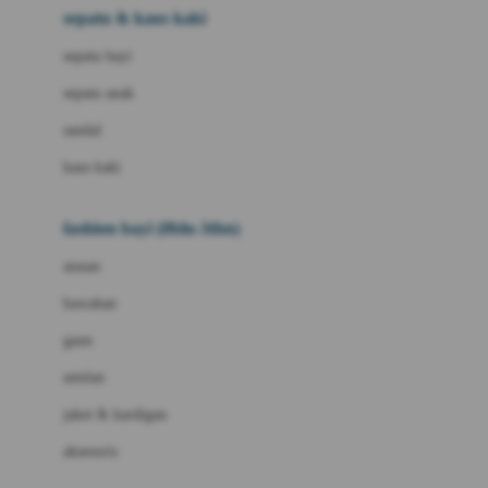
Beauty Barn
sepatu & kaus kaki
Bio Oil
sepatu bayi
Biolane
sepatu anak
Bite Fighters
sandal
Bizzi Growin
kaus kaki
Blackmores
fashion bayi (0bln-3thn)
Blooming Marvellous
atasan
Bonnels
bawahan
Bravado
gaun
Bruder
setelan
Brush Baby
jaket & kardigan
Buds Organics
aksesoris
Bugaboo