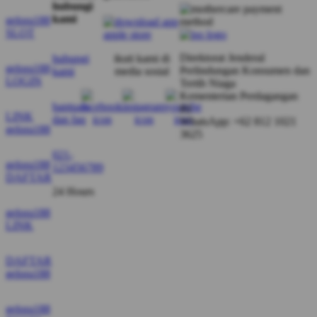
dan faq
WhatsApp: +62 812 1021
gelora188
3625
021-
gelora188
123456789
DAFTAR
24 Hours
gelora188
LINK
DAFTAR
gelora188
gelora188
TOGEL
SITUS
gelora188
© Copyright gelora188. All Rights Reserved.