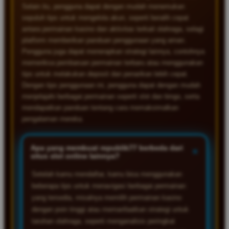
Selain itu, pengguna dapat dengan mudah menemukan
sepuluh tips untuk mengelola akun, seperti beralih cepat
antara permainan kasino dan aktivitas terkait olahraga, selagi
platform memberikan panduan penggunaan yang aman.
Pengguna juga dapat menerapkan strategi lainnya, contohnya
memeriksa pembaruan permainan terbaru atau menggunakan
tips untuk melakukan deposit dan penarikan lebih cepat.
Dengan tips penggunaan ini, pengguna dapat dengan mudah
menjelajahi berbagai permainan seperti slot dan bingo, serta
mendapatkan panduan tentang cara memaksimalkan
pengalaman mereka.
Apa yang membuat republik77 berbeda dari
+
situs slot online lainnya?
Setelah kamu mendaftar, kamu bisa menggunakan
beberapa tips untuk menavigasi berbagai permainan
yang tersedia, misalnya memilih permainan kasino
dengan poin tinggi atau memanfaatkan strategi untuk
taruhan olahraga, seperti menganalisis peringkat