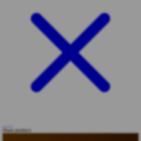
Share product: