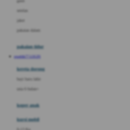
gaun
Dae Organics
setelan
Docare
jaket
Doona
pakaian dalam
Down To Earth
Drew
pakaian tidur
Dr. Brown's
republik77 LOGIN
E
kereta dorong
ELC
bayi baru lahir
Ergobaby
usia 6 bulan+
Expert Care
koper anak
Ezyroller
kursi mobil
F
0-13 Kg