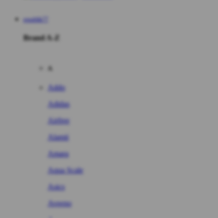
republik77
Brand A-Z
A
Addo
Adidas
Airfree
Alamii
Amara
Aqua Scale
Asics
Aveeno