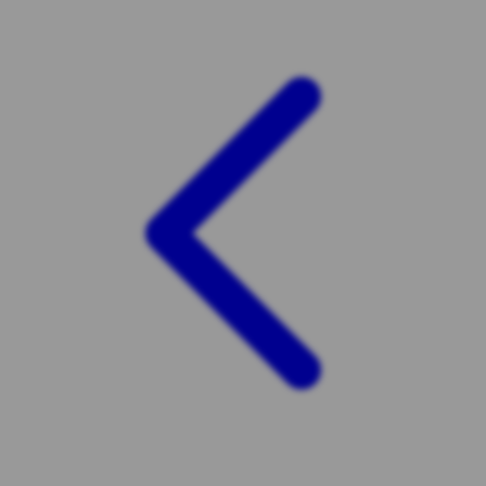
Squishmallows
Starbooks
Stick-O
Stokke
Sudocrem
Sumimo
Sunnylife
Sun-Staches
Swimava
T
Tommee Tippee
Trunki
Tutti Bambini