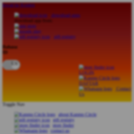
lewati ke Konten
download apps
download app from:
gift registry
Bahasa
ID
LOGIN
DAFTAR
Contact
Us
Toggle Nav
about Kanmo Circle
gift registry
store finder
contact us