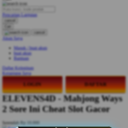
O
Pencarian Lanjutan
Oh Ma Grain
cancel
Okiedog
Cari
cancel
P
Akun Saya
Masuk / buat akun
Peachy
buat akun
Phil & Ted's
Bantuan
Philips Avent
Daftar Keinginan
Keranjang Saya
Pigeon
LOGIN
DAFTAR
Playgro
ELEVENS4D - Mahjong Ways
Poled Global
2 Sore Ini Cheat Slot Gacor
Ponycycle
Puma
Serendah
Rp 10.000
Pureats