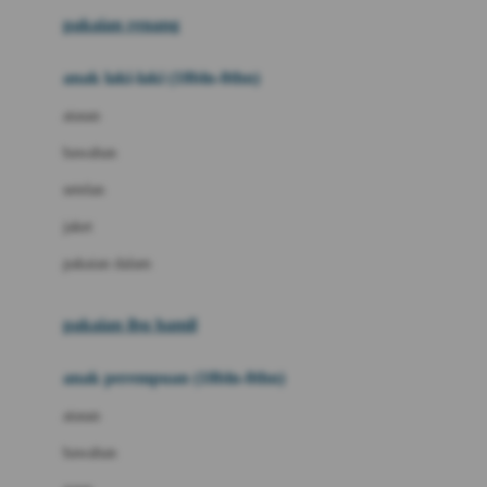
Buggygear
pakaian renang
Bumkins
anak laki-laki (18bln-8thn)
C
atasan
Cetaphil
bawahan
Chicco
setelan
Childlife
jaket
Clevamama
pakaian dalam
Cocolatte
Cottonseeds
pakaian ibu hamil
Cozy N Safe
anak perempuan (18bln-8thn)
Crane
atasan
Cybex
bawahan
D