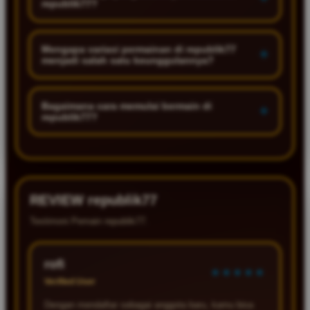
republik77?
kategori permainan dengan lancar. Platform
menghadirkan pilihan seru mulai dari slot, bingo,
Setelah register sebagai anggota, berbagai tips navigasi
roulette, taruhan olahraga, kasino live, hingga
siap membantumu menjelajahi platform secara
Mengapa variasi permainan di republik77
permainan meja klasik. Dapatkan update permainan
+
menjadi salah satu keunggulannya?
maksimal. Mulai dari slot, bingo, roulette, taruhan
terbaru, gunakan tips navigasi praktis, dan rasakan
olahraga, hingga kasino live dan permainan meja,
deposit serta penarikan cepat dalam satu genggaman.
Setelah registrasi, anggota dapat memanfaatkan tips
semua bisa diakses dengan manajemen akun yang
Dengan poin tinggi yang terus bertambah, setiap sesi
untuk bernavigasi melalui berbagai macam
Bagaimana cara memulai bermain di
praktis. Kamu bisa bebas beralih antar kategori kapan
+
bermain jadi lebih menyenangkan dan menguntungkan
republik77?
permainanya, misalnya dengan memilih slot atau
saja, plus menikmati deposit dan penarikan cepat.
bagi pengguna baru maupun lama.
permainan meja yang memiliki poin tinggi. Platform ini
Jangan lewatkan update permainan terbaru untuk
Platform ini menawarkan berbagai macam permainan
juga menyediakan strategi untuk penggunaan efektif
mengumpulkan poin tinggi dan meraih keseruan tanpa
seru, baik digital maupun tradisional, seperti slot online,
bingo dan taruhan olahraga seperti menganalisis
batas!
bingo, dan table games. Selain itu, kamu juga bisa
peringkat permainan untuk membuat keputusan yang
menikmati taruhan olahraga di sini! Setelah daftar atau
lebih hati-hati. Selain itu, pengguna dapat dengan
REVIEW republik77
register sebagai anggota baru, kamu bisa coba tips-tips
mudah mengakses sepuluh tips untuk mengelola akun
Testimoni Pemain republik77.
dalam platform untuk menemukan favoritmu. Misalnya,
mereka, seperti beralih cepat antara kategori kasino
kamu bisa melihat ranking game agar tahu mana yang
dan aktivitas terkait olahraga. Misalnya, pengguna
sedang tren atau populer. Tersedia juga strategi khusus
dapat memeriksa pembaruan permainan terbaru atau
dina
untuk mengelola akunmu, seperti cara cepat switching
menerapkan strategi untuk proses deposit dan
antara casino games dan sports betting activity. Untuk
Verified User
penarikan yang lebih cepat. Dengan panduan
memaksimalkan pengalamanmu, jangan lupa cek
penggunaan ini, anggota dapat memaksimalkan