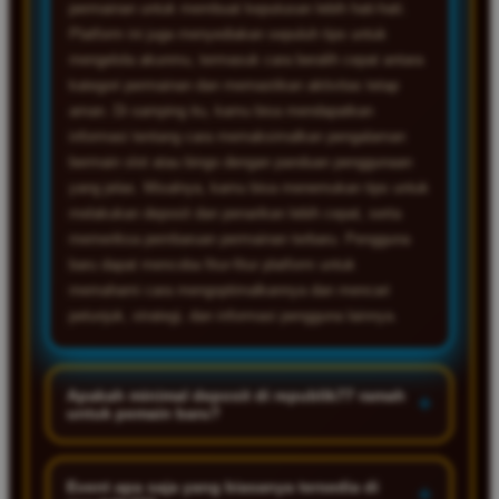
permainan untuk membuat keputusan lebih hati-hati.
Platform ini juga menyediakan sepuluh tips untuk
mengelola akunmu, termasuk cara beralih cepat antara
kategori permainan dan memastikan aktivitas tetap
aman. Di samping itu, kamu bisa mendapatkan
informasi tentang cara memaksimalkan pengalaman
bermain slot atau bingo dengan panduan penggunaan
yang jelas. Misalnya, kamu bisa menemukan tips untuk
melakukan deposit dan penarikan lebih cepat, serta
memeriksa pembaruan permainan terbaru. Pengguna
baru dapat mencoba fitur-fitur platform untuk
memahami cara mengoptimalkannya dan mencari
petunjuk, strategi, dan informasi pengguna lainnya.
Apakah minimal deposit di republik77 ramah
+
untuk pemain baru?
Setelah register sebagai anggota, langsung nikmati
kemudahan mengelola akun dan berpindah antar
Event apa saja yang biasanya tersedia di
+