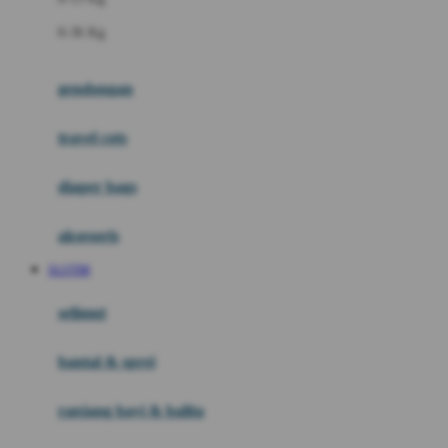
Felt So Sweet
0-36 Kg
Fisher Price
Flipper
gendongan
Friends Of Sally
travel cots
G
diaper bags
Gb
Geko
aksesoris
Graco
SLOT88
Gund
selimut
H
bantal & sprei
Habbie
Haenim
ranjang bayi & balita
Happy Horse