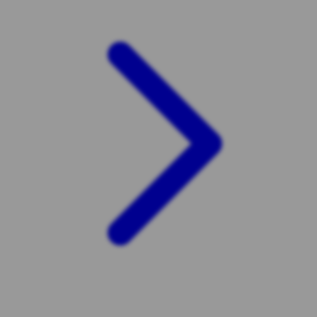
Twistshake
TY Toys
U
V
Veja
Vitaflow
Vtech
W
Waterland
Wellness