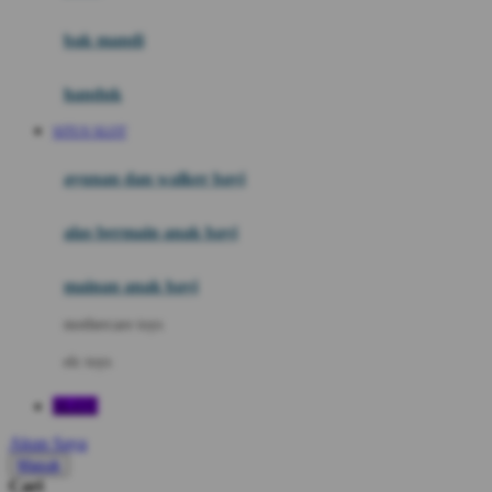
Mini Monkey
Moby
bak mandi
Momami
handuk
Mothercare
SITUS SLOT
Mustela
ayunan dan walker bayi
My Buddy Tag
My K
alas bermain anak bayi
N
mainan anak bayi
Naif
mothercare toys
Nike
elc toys
Nordic Natural
SLOT
Nuby
Akun Saya
Nuna
Masuk
Cari