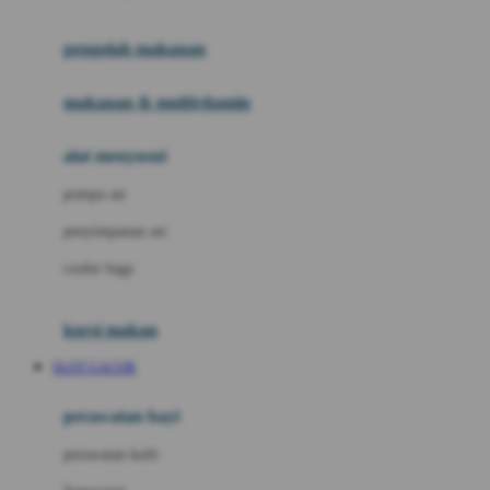
Joie
pengolah makanan
Joolz
Jujube
makanan & multivitamin
K
alat menyusui
Kiddycuts
pompa asi
Kumon
penyimpanan asi
L
cooler bags
Leapfrog
kursi makan
Leclerc
SLOT GACOR
Lee Vierra
Lillebaby
perawatan bayi
Little Bird Told Me
perawatan kulit
Little Miss Janis